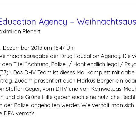
 Education Agency – Weihnachtsau
ximilian Plenert
6. Dezember 2013 um 15:47 Uhr
Weihnachtsausgabe der Drug Education Agency. Die vo
t den Titel “Achtung, Polizei! / Hanf endlich legal / Ps
37)”. Das DHV Team ist dieses Mal komplett mit dabei,
itrag. Zudem präsentiert euch Markus Berger ein paa
on Steffen Geyer, vom DHV und von Keinwietpas-Mach
n und die Grüne Hilfe geben euch eine nützliche Rechts
on der Polizei angehalten werdet. Wie verhält man sich
ie DEA verrät’s.