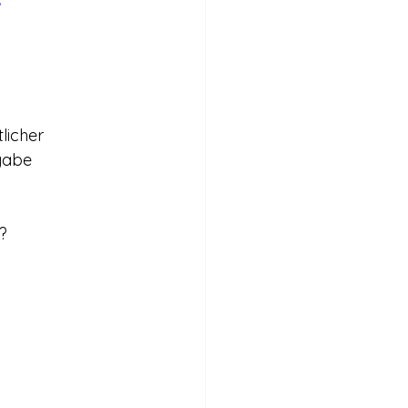
licher 
gabe 
?