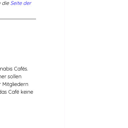
 die 
Seite der 
nabis Cafés. 
er sollen 
 Mitgliedern 
das Café keine 