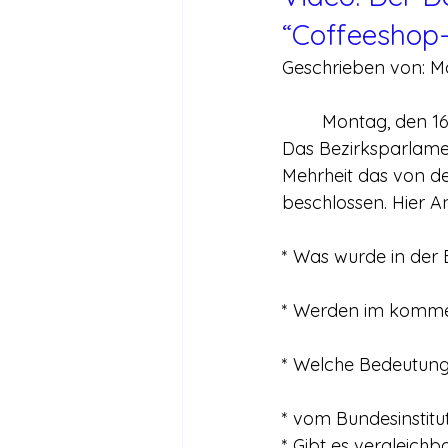
“Coffeeshop-
Geschrieben von: Ma
	Montag, den 1
Das Bezirksparlamen
Mehrheit das von d
beschlossen. Hier 
* Was wurde in der
* Werden im kommen
* Welche Bedeutung 
* vom Bundesinstitut 
* Gibt es vergleichb