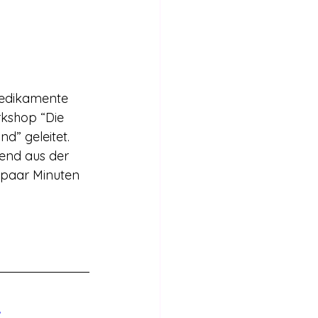
medikamente 
rkshop “Die 
” geleitet. 
end aus der 
n paar Minuten 
 