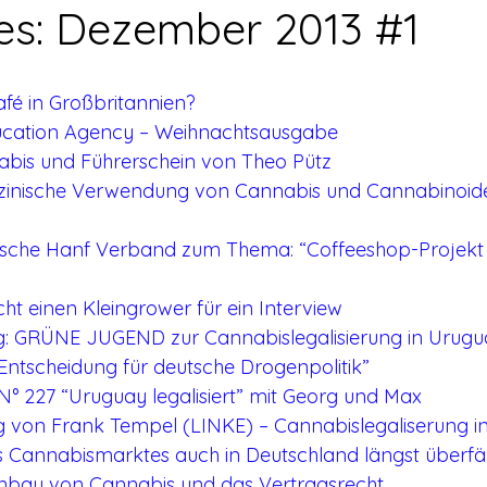
rerschein
Europa
Drogenpolitik - DHV
Medienbericht
s: Dezember 2013 #1
ne
Mitmachen!
Meinungsumfragen
Repression
fé in Großbritannien?
ucation Agency – Weihnachtsausgabe
abis und Führerschein von Theo Pütz
h Prohibition
Panorama & Merkwürdiges
Veranstaltungs
izinische Verwendung von Cannabis und Cannabinoide
tsche Hanf Verband zum Thema: “Coffeeshop-Projekt i
Streckmittel
Wirtschaft
Test
Wissenschaft
cht einen Kleingrower für ein Interview
ng: GRÜNE JUGEND zur Cannabislegalisierung in Urugua
d a
ntscheidung für deutsche Drogenpolitik”
 N° 227 “Uruguay legalisiert” mit Georg und Max
g von Frank Tempel (LINKE) – Cannabislegaliserung i
s Cannabismarktes auch in Deutschland längst überfäl
 Anbau von Cannabis und das Vertragsrecht