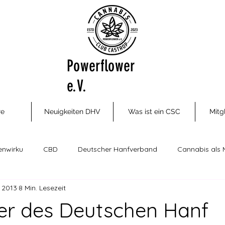
Powerflower
e.V.
re
Neuigkeiten DHV
Was ist ein CSC
Mitg
enwirku
CBD
Deutscher Hanfverband
Cannabis als 
. 2013
8 Min. Lesezeit
ungsm
Cannabis Social Clubs
Drogenhilfe, Therapie und P
er des Deutschen Hanf