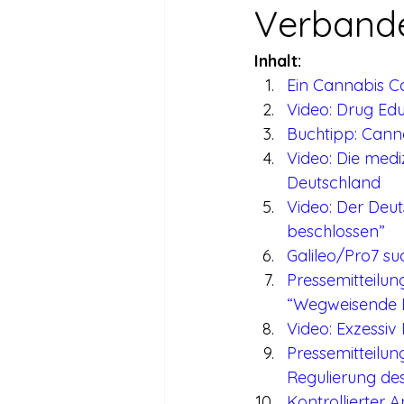
Drogen außer Cannabis
Füh
Verbande
Inhalt:
Legalisierte Länder
Hanfsze
Ein Cannabis Ca
Video: Drug Ed
Buchtipp: Cann
Recht & Urteile
Schäden durc
Video: Die med
Deutschland
Video: Der Deu
Stimmen gegen die Legalisierung
beschlossen”
Galileo/Pro7 su
Pressemitteilu
Wissenschaft zu Drogenpolitik un
“Wegweisende E
Video: Exzessiv
Pressemitteilun
Regulierung de
Kontrollierter