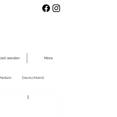
lied werden
More
Medizin
Deutschland
räventio