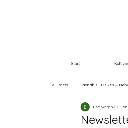
Start
Kultiva
All Posts
Cannabis - Risiken & Neb
Eric wrigth
18. Dez
Cannabis als Rohstoff und Nahr
Newslett