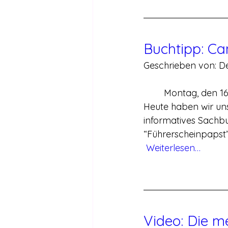
Buchtipp: Ca
Geschrieben von: D
	Montag, den 1
Heute haben wir uns
informatives Sachb
“Führerscheinpapst”
Weiterlesen…
Video: Die m