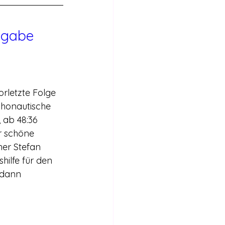
sgabe
rletzte Folge 
ychonautische 
 ab 48:36 
r schöne 
er Stefan 
hilfe für den 
 dann 