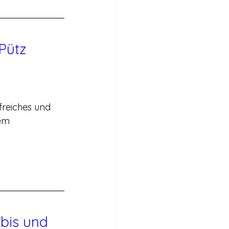
Pütz
freiches und 
em 
bis und 