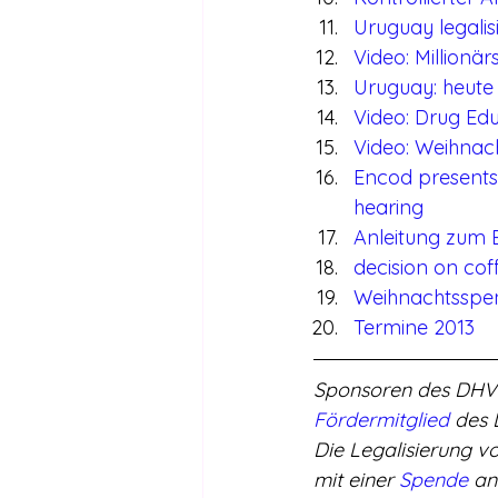
Uruguay legalis
Video: Millionä
Uruguay: heute
Video: Drug Ed
Video: Weihnac
Encod presents 
hearing
Anleitung zum 
decision on cof
Weihnachtsspen
Termine 2013 
Sponsoren des DHV e
Fördermitglied
 des
Die Legalisierung v
mit einer 
Spende
 an