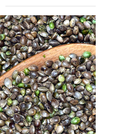
Ludwigs Präventions-
Kampagne
In dieser Woche läutete die Drogenbeauftragte
auf Twitter die zweite Runde ihrer Social-Media-
Kampagne MachDichSchlau über Cannabis
ein....