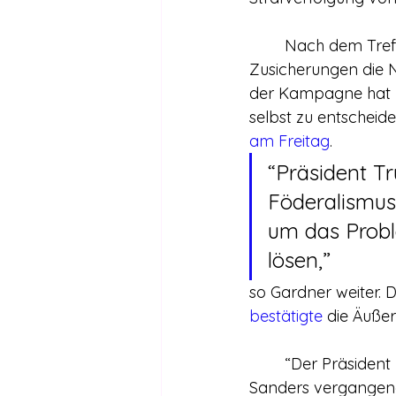
	Nach dem Treffen mit Trump sagte Gardner, dass er aufgrund von Trumps 
Zusicherungen die 
der Kampagne hat P
selbst zu entschei
am Freitag
.
“Präsident Tr
Föderalismus 
um das Probl
lösen,”
so Gardner weiter. 
bestätigte
 die Äuße
	“Der Präsident hat gestern und heute mit Senator Gardner gesprochen”, sagte 
Sanders vergangenen