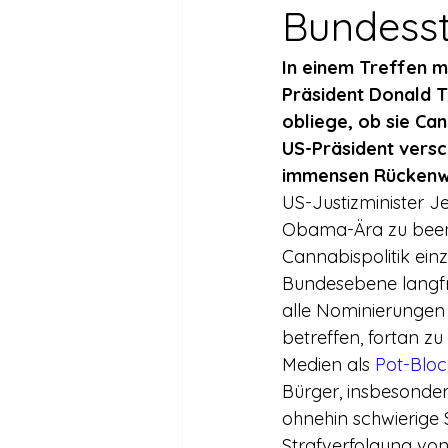
Drogen außer Cannabis
Füh
Bundess
In einem Treffen m
Legalisierte Länder
Hanfsze
Präsident Donald 
obliege, ob sie Can
US-Präsident versc
Recht & Urteile
Schäden durc
immensen Rückenw
US-Justizminister Je
Obama-Ära zu been
Stimmen gegen die Legalisierung
Cannabispolitik ein
Bundesebene langfri
alle Nominierungen 
Wissenschaft zu Drogenpolitik un
betreffen, fortan z
Medien als 
Pot-Blo
Bürger, insbesonder
ohnehin schwierige
Strafverfolgung vo