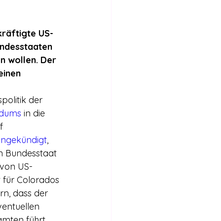
Internationales
räftigte US-
Stimmen für die Legalisierung
ndesstaaten 
n wollen. Der 
einen 
bericht
olitik der 
dums
 in die 
f 
ngekündigt
, 
n Bundesstaat 
 von US-
t für Colorados 
rn, dass der 
entuellen 
mten führt.