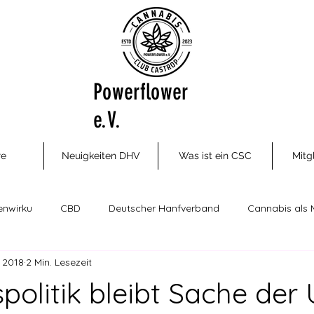
Powerflower
e.V.
re
Neuigkeiten DHV
Was ist ein CSC
Mitg
enwirku
CBD
Deutscher Hanfverband
Cannabis als 
. 2018
2 Min. Lesezeit
ungsm
Cannabis Social Clubs
Drogenhilfe, Therapie und P
politik bleibt Sache der 