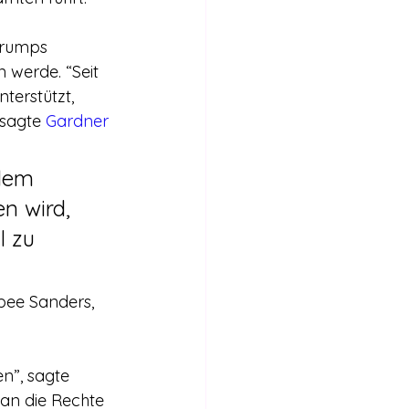
werde. “Seit 
erstützt, 
sagte 
Gardner 
 dem 
n wird, 
l zu 
bee Sanders, 
an die Rechte 