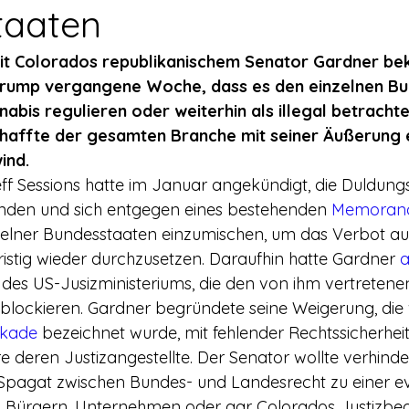
rerschein
Europa
Drogenpolitik - DHV
Medienbericht
taaten
it Colorados republikanischem Senator Gardner bek
ne
Mitmachen!
Meinungsumfragen
Repression
Trump vergangene Woche, dass es den einzelnen Bu
nabis regulieren oder weiterhin als illegal betrachte
haffte der gesamten Branche mit seiner Äußerung 
h Prohibition
Panorama & Merkwürdiges
Veranstaltungs
ind.
ff Sessions hatte im Januar angekündigt, die Duldungsp
den und sich entgegen eines bestehenden 
Memoran
Streckmittel
Wirtschaft
Test
Wissenschaft
zelner Bundesstaaten einzumischen, um das Verbot au
stig wieder durchzusetzen. Daraufhin hatte Gardner 
a
des US-Jusizministeriums, die den von ihm vertretene
d a
u blockieren. Gardner begründete seine Weigerung, die
ckade
 bezeichnet wurde, mit fehlender Rechtssicherhei
e deren Justizangestellte. Der Senator wollte verhinde
 Spagat zwischen Bundes- und Landesrecht zu einer ev
n Bürgern, Unternehmen oder gar Colorados Justizbea