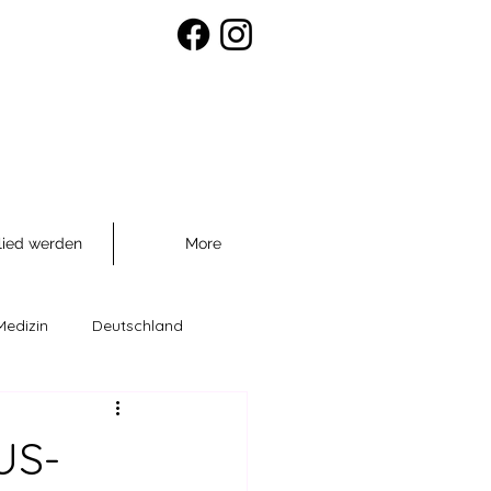
lied werden
More
Medizin
Deutschland
räventio
US-