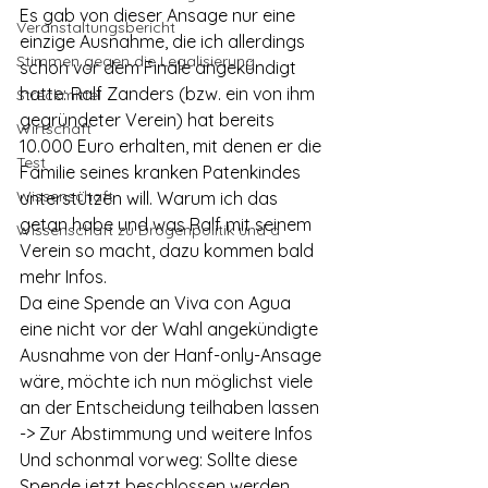
Es gab von dieser Ansage nur eine 
Veranstaltungsbericht
einzige Ausnahme, die ich allerdings 
Stimmen gegen die Legalisierung
schon vor dem Finale angekündigt 
hatte: Ralf Zanders (bzw. ein von ihm 
Streckmittel
gegründeter Verein) hat bereits 
Wirtschaft
10.000 Euro erhalten, mit denen er die 
Test
Familie seines kranken Patenkindes 
Wissenschaft
unterstützen will. Warum ich das 
getan habe und was Ralf mit seinem 
Wissenschaft zu Drogenpolitik und a
Verein so macht, dazu kommen bald 
mehr Infos.
Da eine Spende an Viva con Agua 
eine nicht vor der Wahl angekündigte 
Ausnahme von der Hanf-only-Ansage 
wäre, möchte ich nun möglichst viele 
an der Entscheidung teilhaben lassen 
-> Zur Abstimmung und weitere Infos
Und schonmal vorweg: Sollte diese 
Spende jetzt beschlossen werden, 