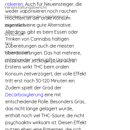
riskieren
. Auch für Neueinsteiger, die 
Veranstaltungsbericht
weder vaporisieren noch rauchen 
Stimmen gegen die Legalisierung
möchten, ist der orale Konsum 
eigentlich eine gute Alternative. 
Streckmittel
Allerdings gibt es beim Essen oder 
Wirtschaft
Trinken von Cannabis haltigen 
Test
Zubereitungen auch die meisten 
Wissenschaft
Überdosierungen. Das hat mehrere, 
miteinander verknüpfte Ursachen: 
Wissenschaft zu Drogenpolitik und a
Erstens wirkt THC beim oralen 
Konsum zeitverzögert, der volle Effekt 
tritt erst nach 30-120 Minuten ein. 
Zudem spielt der Grad der 
Decarboxylierung
 eine mit 
entscheidende Rolle. Besonders Gras, 
das nicht lange gelagert wurde, 
enthält noch viel THC-Säure, die nicht 
psychoaktiv wirksam ist. Diesen Effekt 
nutzen eben jene Patienten, die sich 