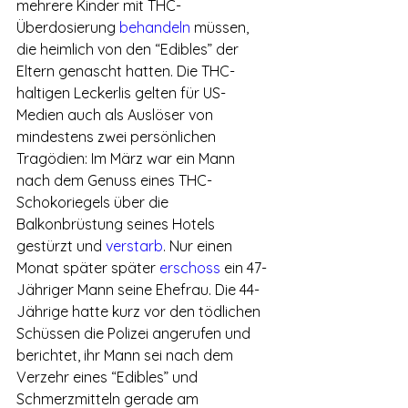
mehrere Kinder mit THC-
Überdosierung 
behandeln
 müssen, 
die heimlich von den “Edibles” der 
Eltern genascht hatten. Die THC-
haltigen Leckerlis gelten für US-
Medien auch als Auslöser von 
mindestens zwei persönlichen 
Tragödien: Im März war ein Mann 
nach dem Genuss eines THC-
Schokoriegels über die 
Balkonbrüstung seines Hotels 
gestürzt und 
verstarb
. Nur einen 
Monat später später 
erschoss
 ein 47-
Jähriger Mann seine Ehefrau. Die 44-
Jährige hatte kurz vor den tödlichen 
Schüssen die Polizei angerufen und 
berichtet, ihr Mann sei nach dem 
Verzehr eines “Edibles” und 
Schmerzmitteln gerade am 