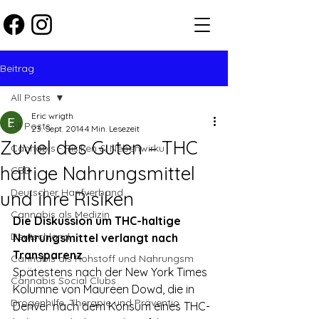
Beitrag
All Posts
Eric wrigth
All Posts
23. Sept. 2014
4 Min. Lesezeit
Zuviel des Guten – THC
Cannabis - Risiken & Nebenwirku
haltige Nahrungsmittel
CBD
Deutscher Hanfverband
und ihre Risiken
Cannabis als Medizin
Die Diskussion um THC-haltige 
Deutschland
Nahrungsmittel verlangt nach 
Transparenz
Cannabis als Rohstoff und Nahrungsm
Spätestens nach der New York Times 
Cannabis Social Clubs
Kolumne von Maureen Dowd, die in 
Drogenhilfe, Therapie und Präventio
Denver nach dem Konsum eines THC-