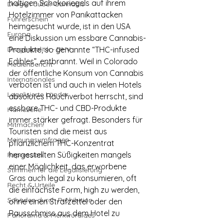
haltigen Schokoriegels auf ihrem 
Drogen außer Cannabis
Hotelzimmer von Panikattacken 
Führerschein
heimgesucht wurde, ist in den USA 
Europa
eine Diskussion um essbare Cannabis-
Drogenpolitik - DHV
Produkte, so genannte “THC-infused 
Edibles”, entbrannt. Weil in Colorado 
Medienbericht
der öffentliche Konsum von Cannabis 
Internationales
verboten ist und auch in vielen Hotels 
Legalisierte Länder
absolutes Rauchverbot herrscht, sind 
essbare THC- und CBD-Produkte 
Hanfszene
immer stärker gefragt. Besonders für 
Mitmachen!
Touristen sind die meist aus 
Meinungsumfragen
pflanzlichem THC-Konzentrat 
hergestellten Süßigkeiten mangels 
Repression
einer Möglichkeit, das erworbene 
Stimmen für die Legalisierung
Gras auch legal zu konsumieren, oft 
Recht & Urteile
die einfachste Form, high zu werden, 
Schäden durch Prohibition
ohne einen Strafzettel oder den 
Rausschmiss aus dem Hotel zu 
Panorama & Merkwürdiges