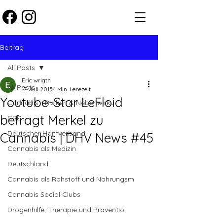
Beitrag
All Posts
Eric wrigth
All Posts
17. Juli 2015
1 Min. Lesezeit
Youtube-Star LeFloid
Cannabis - Risiken & Nebenwirku
befragt Merkel zu
CBD
Deutscher Hanfverband
Cannabis | DHV News #45
Cannabis als Medizin
Deutschland
Cannabis als Rohstoff und Nahrungsm
Cannabis Social Clubs
Drogenhilfe, Therapie und Präventio