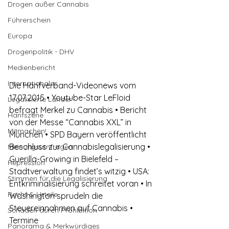
Drogen außer Cannabis
Führerschein
Europa
Drogenpolitik - DHV
Medienbericht
Internationales
Die Hanfverband-Videonews vom 
17.07.2015 • Youtube-Star LeFloid 
Legalisierte Länder
befragt Merkel zu Cannabis • Bericht 
Hanfszene
von der Messe “Cannabis XXL” in 
Mitmachen!
München • SPD Bayern veröffentlicht 
Beschluss zur Cannabislegalisierung • 
Meinungsumfragen
Guerilla-Growing in Bielefeld – 
Repression
Stadtverwaltung findet’s witzig • USA: 
Stimmen für die Legalisierung
Entkriminalisierung schreitet voran • In 
Recht & Urteile
Washington sprudeln die 
Steuereinnahmen auf Cannabis • 
Schäden durch Prohibition
Termine
Panorama & Merkwürdiges