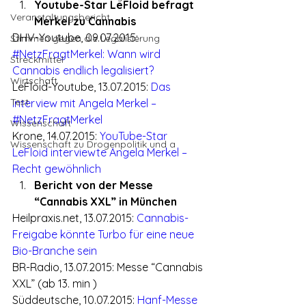
Youtube-Star LeFloid befragt 
Veranstaltungsbericht
Merkel zu Cannabis
DHV-Youtube, 09.07.2015: 
Stimmen gegen die Legalisierung
#NetzFragtMerkel: Wann wird 
Streckmittel
Cannabis endlich legalisiert?
Wirtschaft
LeFloid-Youtube, 13.07.2015: 
Das 
Test
Interview mit Angela Merkel – 
#NetzFragtMerkel
Wissenschaft
Krone, 14.07.2015: 
YouTube-Star 
Wissenschaft zu Drogenpolitik und a
LeFloid interviewte Angela Merkel – 
Recht gewöhnlich
Bericht von der Messe 
“Cannabis XXL” in München
Heilpraxis.net, 13.07.2015: 
Cannabis-
Freigabe könnte Turbo für eine neue 
Bio-Branche sein
BR-Radio, 13.07.2015: Messe “Cannabis 
XXL” (ab 13. min )
Süddeutsche, 10.07.2015: 
Hanf-Messe 