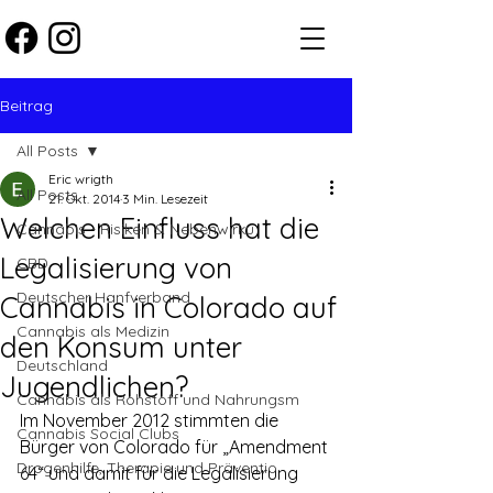
Beitrag
All Posts
Eric wrigth
All Posts
21. Okt. 2014
3 Min. Lesezeit
Welchen Einfluss hat die
Cannabis - Risiken & Nebenwirku
Legalisierung von
CBD
Deutscher Hanfverband
Cannabis in Colorado auf
Cannabis als Medizin
den Konsum unter
Deutschland
Jugendlichen?
Cannabis als Rohstoff und Nahrungsm
Im November 2012 stimmten die 
Cannabis Social Clubs
Bürger von Colorado für „Amendment 
Drogenhilfe, Therapie und Präventio
64“ und damit für die Legalisierung 