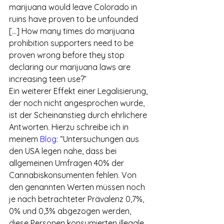
marijuana would leave Colorado in 
ruins have proven to be unfounded 
[…] How many times do marijuana 
prohibition supporters need to be 
proven wrong before they stop 
declaring our marijuana laws are 
increasing teen use?”
Ein weiterer Effekt einer Legalisierung, 
der noch nicht angesprochen wurde, 
ist der Scheinanstieg durch ehrlichere 
Antworten. Hierzu schreibe ich in 
meinem
 Blog:
 “Untersuchungen aus 
den USA legen nahe, dass bei 
allgemeinen Umfragen 40% der 
Cannabiskonsumenten fehlen. Von 
den genannten Werten müssen noch 
je nach betrachteter Prävalenz 0,7%, 
0% und 0,3% abgezogen werden, 
diese Personen konsumierten illegale 