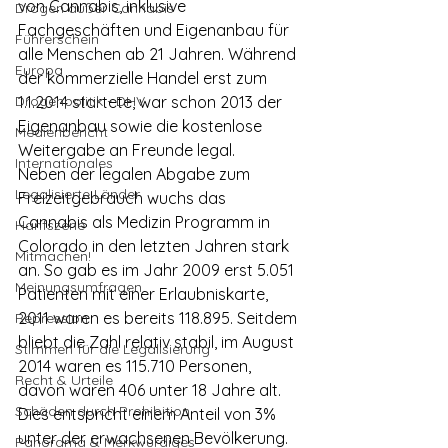
von Cannabis, inklusive 
Drogen außer Cannabis
Fachgeschäften und Eigenanbau für 
Führerschein
alle Menschen ab 21 Jahren. Während 
Europa
der kommerzielle Handel erst zum 
Drogenpolitik - DHV
1.1.2014 startete, war schon 2013 der 
Eigenanbau sowie die kostenlose 
Medienbericht
Weitergabe an Freunde legal.
Internationales
Neben der legalen Abgabe zum 
Legalisierte Länder
Freizeitgebrauch wuchs das 
Cannabis als Medizin Programm in 
Hanfszene
Colorado in den letzten Jahren stark 
Mitmachen!
an. So gab es im Jahr 2009 erst 5.051 
Meinungsumfragen
Patienten mit einer Erlaubniskarte, 
2011 waren es bereits 118.895. Seitdem 
Repression
bliebt die Zahl relativ stabil, im August 
Stimmen für die Legalisierung
2014 waren es 115.710 Personen, 
Recht & Urteile
davon waren 406 unter 18 Jahre alt. 
Schäden durch Prohibition
Dies entspricht einem Anteil von 3% 
unter der erwachsenen Bevölkerung.
Panorama & Merkwürdiges