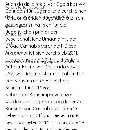
Auch da die direkte Verfügbarkeit von 
Veranstaltungsbericht
Cannabis für Jugendliche durch einen 
Stimmen gegen die Legalisierung
funktionierenden Jugendschutz nicht 
gestiegen ist, hat sich für die 
Streckmittel
Jugendlichen primär der 
Wirtschaft
gesellschaftliche Umgang mit der 
Test
Droge Cannabis verändert. Diese 
Wissenschaft
Änderung hat sich bereits ab 2011, 
spätestens aber 2013 manifestiert.
Wissenschaft zu Drogenpolitik und a
Auf der Ebene von Colorado sowie 
USA-weit liegen bisher nur Zahlen für 
den Konsum unter Highschool 
Schülern für 2013 vor.
Neben den Konsumprävalenzen 
wurde auch abgefragt, ob der erste 
Konsum von Cannabis vor dem 13 
Lebensjahr stattfand. Diese Frage 
beantworteten 2013 in Colorado 8,1% 
der Schüler mit Ja und bundesweit 