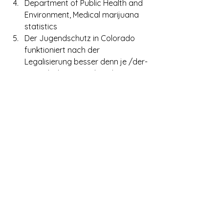
Department of Public Health and 
Environment, Medical marijuana 
statistics 
Der Jugendschutz in Colorado 
funktioniert nach der 
Legalisierung besser denn je /der-
jugendschutz-in-colorado-
funktioniert-nach-der-
legalisierung-besser-denn-je
Alle ansehen
Aktuelle Beiträge