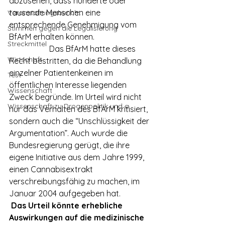
abzusehen, dass hunderte oder 
tausende Menschen eine 
Veranstaltungsbericht
entsprechende Genehmigung vom 
Stimmen gegen die Legalisierung
BfArM erhalten können.
Streckmittel
		Das BfArM hatte dieses 
Wirtschaft
Recht bestritten, da die Behandlung 
einzelner Patientenkeinen im 
Test
öffentlichen Interesse liegenden 
Wissenschaft
Zweck begründe. Im Urteil wird nicht 
Wissenschaft zu Drogenpolitik und a
nur das Verhalten des BfArM kritisiert, 
sondern auch die “Unschlüssigkeit der 
Argumentation”. Auch wurde die 
Bundesregierung gerügt, die ihre 
eigene Initiative aus dem Jahre 1999, 
einen Cannabisextrakt 
verschreibungsfähig zu machen, im 
Januar 2004 aufgegeben hat.
Das Urteil könnte erhebliche 
Auswirkungen auf die medizinische 