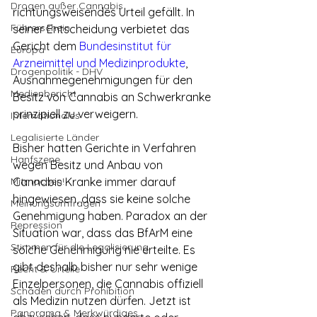
Drogen außer Cannabis
richtungsweisendes Urteil gefällt. In 
Führerschein
seiner Entscheidung verbietet das 
Gericht dem 
Bundesinstitut für 
Europa
Arzneimittel und Medizinprodukte
, 
Drogenpolitik - DHV
Ausnahmegenehmigungen für den 
Medienbericht
Besitz von Cannabis an Schwerkranke 
prinzipiell zu verweigern.
Internationales
Legalisierte Länder
Bisher hatten Gerichte in Verfahren 
Hanfszene
wegen Besitz und Anbau von 
Mitmachen!
Cannabis Kranke immer darauf 
hingewiesen, dass sie keine solche 
Meinungsumfragen
Genehmigung haben. Paradox an der 
Repression
Situation war, dass das BfArM eine 
Stimmen für die Legalisierung
solche Genehmigung nie erteilte. Es 
gibt deshalb bisher nur sehr wenige 
Recht & Urteile
Einzelpersonen, die Cannabis offiziell 
Schäden durch Prohibition
als Medizin nutzen dürfen. Jetzt ist 
Panorama & Merkwürdiges