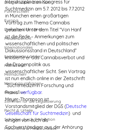
Interdisziplinären Kongress für 
Drogen außer Cannabis
Suchtmedizin am 5.7. 2012 bis 7.7.2012 
Führerschein
in München einen großartigen 
Europa
Vortrag zum Thema Cannabis 
Drogenpolitik - DHV
gehalten. Unter dem Titel “Von Hanf 
ist die Rede – Anmerkungen zum 
Medienbericht
wissenschaftlichen und politischen 
Internationales
Diskussionsstand in Deutschland” 
Legalisierte Länder
kritisierte er das Cannabisverbot und 
die Drogenpolitik aus 
Hanfszene
wissenschaftlicher Sicht. Sein Vortrag 
Mitmachen!
ist nun endlich online in der Zeitschrift 
Meinungsumfragen
“Suchtmedizin in Forschung und 
Praxis” 
verfügbar
.
Repression
Meyer-Thompson ist 
Stimmen für die Legalisierung
Vorstandsmitglied der DGS (
Deutsche 
Recht & Urteile
Gesellschaft für Suchtmedizin
)  und 
Schäden durch Prohibition
einigen von euch als 
Sachverständiger aus der Anhörung 
Panorama & Merkwürdiges