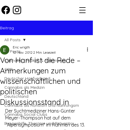
Beitrag
All Posts
Eric wrigth
All Posts
12. Nov. 2012
2 Min. Lesezeit
Von Hanf ist die Rede –
Cannabis - Risiken & Nebenwirku
Anmerkungen zum
CBD
Deutscher Hanfverband
wissenschaftlichen und
Cannabis als Medizin
politischen
Deutschland
Diskussionsstand in
Cannabis als Rohstoff und Nahrungsm
Der Suchtmediziner Hans-Günter 
Cannabis Social Clubs
Meyer-Thompson hat auf dem 
Drogenhilfe, Therapie und Präventio
“Alpensymposium” im Rahmen des 13. 