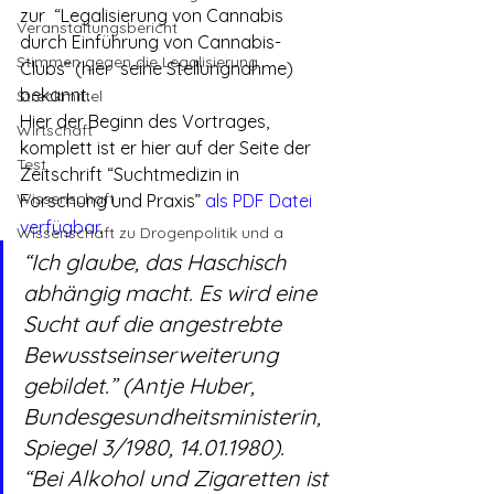
zur  “Legalisierung von Cannabis 
Veranstaltungsbericht
durch Einführung von Cannabis-
Stimmen gegen die Legalisierung
Clubs” (hier  seine Stellungnahme) 
bekannt.
Streckmittel
Hier der Beginn des Vortrages, 
Wirtschaft
komplett ist er hier auf der Seite der 
Test
Zeitschrift “Suchtmedizin in 
Wissenschaft
Forschung und Praxis” 
als PDF Datei 
verfügbar
.
Wissenschaft zu Drogenpolitik und a
“Ich glaube, das Haschisch 
abhängig macht. Es wird eine 
Sucht auf die angestrebte 
Bewusstseinserweiterung 
gebildet.” (Antje Huber, 
Bundesgesundheitsministerin, 
Spiegel 3/1980, 14.01.1980).
“Bei Alkohol und Zigaretten ist 