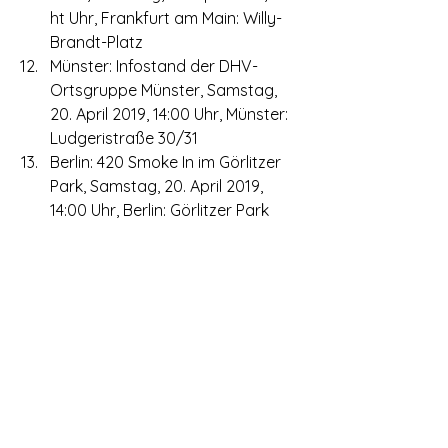
ht Uhr, Frankfurt am Main: Willy-
Brandt-Platz
Münster: Infostand der DHV-
Ortsgruppe Münster, Samstag, 
20. April 2019, 14:00 Uhr, Münster: 
Ludgeristraße 30/31
Berlin: 420 Smoke In im Görlitzer 
Park, Samstag, 20. April 2019, 
14:00 Uhr, Berlin: Görlitzer Park
Bielefeld: Infostand der 
Ortsgruppe Bielefeld in Gründung, 
Samstag, 20. April 2019, 14:00 Uhr, 
Bielefeld: Stresemannstraße
Hannover: 420-Day Smoke-In und 
Protest, Samstag, 20. April 2019, 
15:30 Uhr, Hannover: Kröpcke
Darmstadt: Demonstration für 
die Legalisierung von Cannabis, 