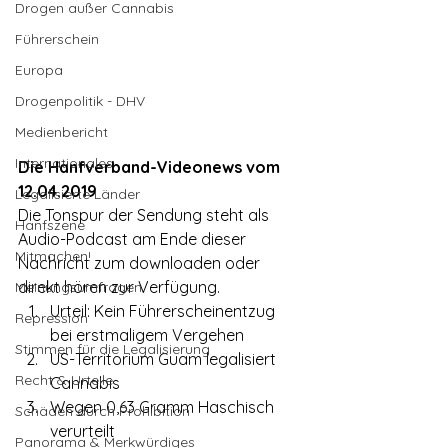
Drogen außer Cannabis
Führerschein
Europa
Drogenpolitik - DHV
Medienbericht
Internationales
Die Hanfverband-Videonews vom 
12.04.2019
Legalisierte Länder
Die Tonspur der Sendung steht als 
Hanfszene
Audio-Podcast am Ende dieser 
Mitmachen!
Nachricht zum downloaden oder 
direkt hören zur Verfügung.
Meinungsumfragen
Urteil: Kein Führerscheinentzug 
Repression
bei erstmaligem Vergehen
Stimmen für die Legalisierung
US-Territorium Guam legalisiert 
Recht & Urteile
Cannabis
Wegen 0,63 Gramm Haschisch 
Schäden durch Prohibition
verurteilt
Panorama & Merkwürdiges