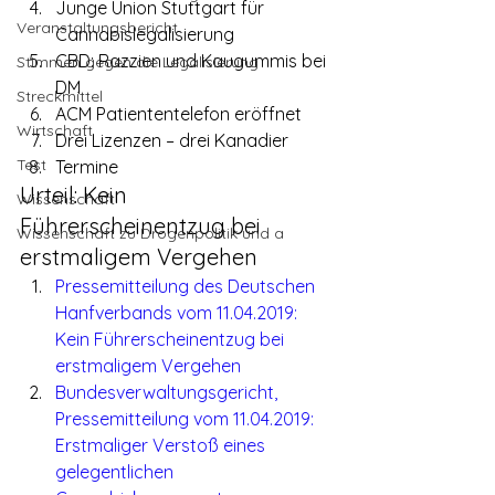
Junge Union Stuttgart für 
Veranstaltungsbericht
Cannabislegalisierung
CBD: Razzien und Kaugummis bei 
Stimmen gegen die Legalisierung
DM
Streckmittel
ACM Patiententelefon eröffnet
Wirtschaft
Drei Lizenzen – drei Kanadier
Test
Termine
Urteil: Kein 
Wissenschaft
Führerscheinentzug bei 
Wissenschaft zu Drogenpolitik und a
erstmaligem Vergehen
Pressemitteilung des Deutschen 
Hanfverbands vom 11.04.2019: 
Kein Führerscheinentzug bei 
erstmaligem Vergehen
Bundesverwaltungsgericht, 
Pressemitteilung vom 11.04.2019: 
Erstmaliger Verstoß eines 
gelegentlichen 