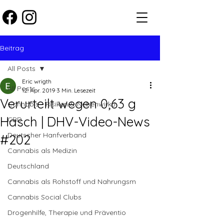
Beitrag
All Posts
Eric wrigth
All Posts
12. Apr. 2019
3 Min. Lesezeit
Verurteilt wegen 0,63 g
Cannabis - Risiken & Nebenwirku
Hasch | DHV-Video-News
CBD
Deutscher Hanfverband
#202
Cannabis als Medizin
Deutschland
Cannabis als Rohstoff und Nahrungsm
Cannabis Social Clubs
Drogenhilfe, Therapie und Präventio