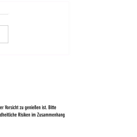
verband begrüßt
cheidung im Bundesrat
r Vorsicht zu genießen ist. Bitte
ndheitliche Risiken im Zusammenhang