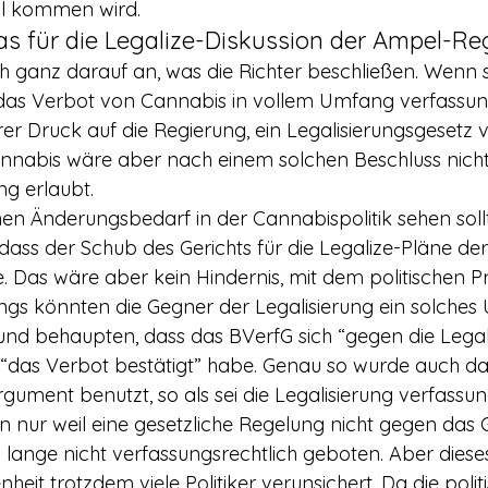
eil kommen wird.
s für die Legalize-Diskussion der Ampel-Re
 ganz darauf an, was die Richter beschließen. Wenn s
das Verbot von Cannabis in vollem Umfang verfassungs
rer Druck auf die Regierung, ein Legalisierungsgesetz 
nnabis wäre aber nach einem solchen Beschluss nicht
ng erlaubt.
inen Änderungsbedarf in der Cannabispolitik sehen soll
 dass der Schub des Gerichts für die Legalize-Pläne de
. Das wäre aber kein Hindernis, mit dem politischen P
ings könnten die Gegner der Legalisierung ein solches U
 und behaupten, dass das BVerfG sich “gegen die Legal
r “das Verbot bestätigt” habe. Genau so wurde auch das
rgument benutzt, so als sei die Legalisierung verfassun
nn nur weil eine gesetzliche Regelung nicht gegen das
ch lange nicht verfassungsrechtlich geboten. Aber dies
heit trotzdem viele Politiker verunsichert. Da die polit