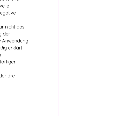
eile 
egative 
ar nicht das 
g der 
ie Anwendung 
ig erklärt 
n 
ortiger 
er drei 