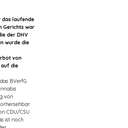
Internationales
 das laufende 
Stimmen für die Legalisierung
 Gerichts war 
die der DHV 
un wurde die 
bericht
rbot von 
auf die 
 das BVerfG 
annabis 
ng von 
vorhersehbar. 
 von CDU/CSU 
s ist noch 
der 