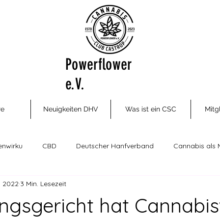
Powerflower
e.V.
re
Neuigkeiten DHV
Was ist ein CSC
Mitg
enwirku
CBD
Deutscher Hanfverband
Cannabis als 
. 2022
3 Min. Lesezeit
ungsm
Cannabis Social Clubs
Drogenhilfe, Therapie und P
ngsgericht hat Cannabis