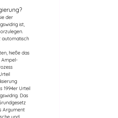
gierung?
ie der 
widrig ist, 
vorzulegen. 
 automatisch 
ten, hieße das 
r Ampel-
rozess 
rteil 
isierung 
 1994er Urteil 
gswidrig. Das 
 Grundgesetz 
es Argument 
ische und 