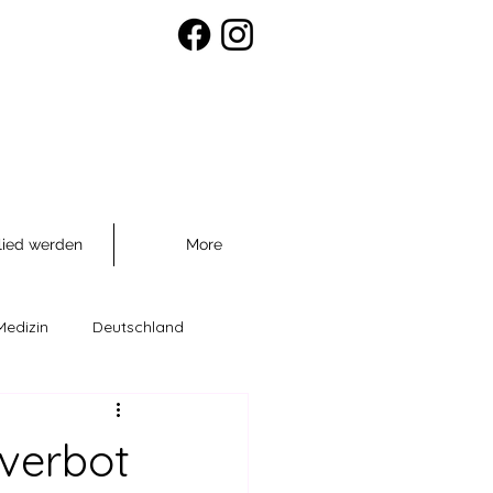
lied werden
More
Medizin
Deutschland
räventio
verbot