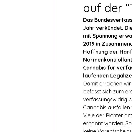
Drogen außer Cannabis
Füh
auf der 
Das Bundesverfassu
Legalisierte Länder
Hanfsze
Jahr verkündet. Die
mit Spannung erwar
2019 in Zusammenar
Recht & Urteile
Schäden durc
Hoffnung der Hanffr
Normenkontrollant
Cannabis für verfa
Stimmen gegen die Legalisierung
laufenden Legaliz
Damit erreichen wir
befasst sich zum er
Wissenschaft zu Drogenpolitik un
verfassungswidrig i
Cannabis ausfallen w
Viele der Richter a
ernannt worden. So 
keine Vorentscheidu