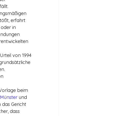
llt.
ungsmäßigen 
ößt, erfahrt 
 oder in 
ründungen 
rentwickelten 
.
rteil von 1994 
grundsätzliche 
en.
en 
 Vorlage beim 
Münster
 und 
 das Gericht 
her, dass 