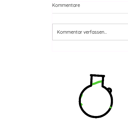
Kommentare
Kommentar verfassen...
CanG safe – THC-Grenzwert
coming | DHV-Video-News
#415