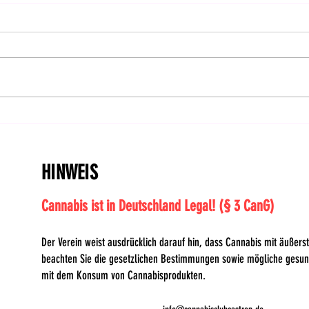
Feiertag: CanG im Bundesrat
Hanf
bestätigt! | DHV-Video-News
Ents
#414
HINWEIS
Cannabis ist in Deutschland Legal! (§ 3 CanG)
Der Verein weist ausdrücklich darauf hin, dass Cannabis mit äußerste
beachten Sie die gesetzlichen Bestimmungen sowie mögliche gesu
mit dem Konsum von Cannabisprodukten.