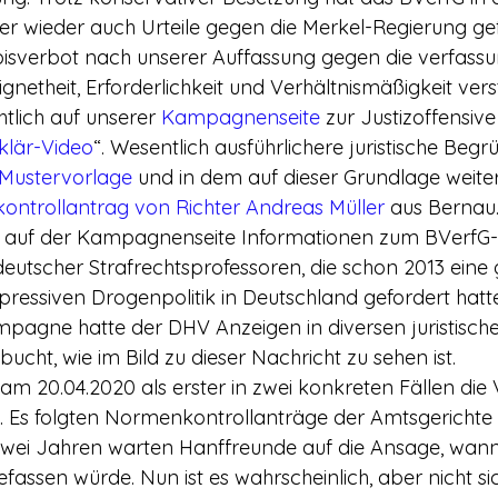
 wieder auch Urteile gegen die Merkel-Regierung gefä
sverbot nach unserer Auffassung gegen die verfass
netheit, Erforderlichkeit und Verhältnismäßigkeit verst
htlich auf unserer 
Kampagnenseite
 zur Justizoffensive
klär-Video
“. Wesentlich ausführlichere juristische Beg
Mustervorlage
 und in dem auf dieser Grundlage weite
ntrollantrag von Richter Andreas Müller
 aus Bernau
r auf der Kampagnenseite Informationen zum BVerfG-U
deutscher Strafrechtsprofessoren, die schon 2013 eine 
ressiven Drogenpolitik in Deutschland gefordert hatt
agne hatte der DHV Anzeigen in diversen juristisch
bucht, wie im Bild zu dieser Nachricht zu sehen ist.
 am 20.04.2020 als erster in zwei konkreten Fällen die
. Es folgten Normenkontrollanträge der Amtsgerichte 
t zwei Jahren warten Hanffreunde auf die Ansage, wann
fassen würde. Nun ist es wahrscheinlich, aber nicht sic