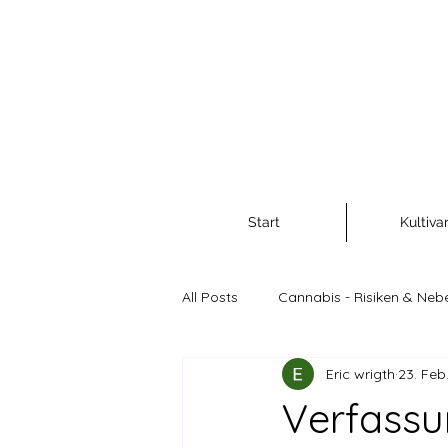
Start
Kultiva
All Posts
Cannabis - Risiken & Neb
Eric wrigth
23. Feb
Cannabis als Rohstoff und Nahr
Verfassu