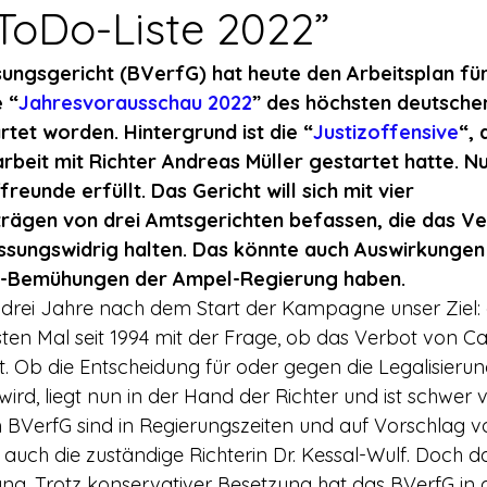
rerschein
Europa
Drogenpolitik - DHV
Medienbericht
“ToDo-Liste 2022”
ngsgericht (BVerfG) hat heute den Arbeitsplan für
ne
Mitmachen!
Meinungsumfragen
Repression
 “
Jahresvorausschau 2022
” des höchsten deutschen
tet worden. Hintergrund ist die “
Justizoffensive
“, 
beit mit Richter Andreas Müller gestartet hatte. N
h Prohibition
Panorama & Merkwürdiges
Veranstaltungs
eunde erfüllt. Das Gericht will sich mit vier 
rägen von drei Amtsgerichten befassen, die das Ve
ssungswidrig halten. Das könnte auch Auswirkungen 
Streckmittel
Wirtschaft
Test
Wissenschaft
e-Bemühungen der Ampel-Regierung haben.
 drei Jahre nach dem Start der Kampagne unser Ziel:
sten Mal seit 1994 mit der Frage, ob das Verbot von C
d a
st. Ob die Entscheidung für oder gegen die Legalisieru
ird, liegt nun in der Hand der Richter und ist schwer 
m BVerfG sind in Regierungszeiten und auf Vorschlag
auch die zuständige Richterin Dr. Kessal-Wulf. Doch da
ng. Trotz konservativer Besetzung hat das BVerfG in 