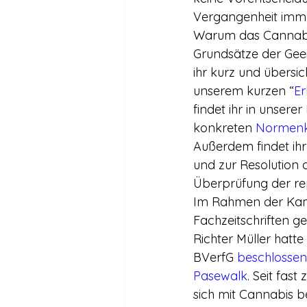
Vergangenheit immer
Warum das Cannabi
Grundsätze der Geeig
ihr kurz und übersic
unserem kurzen “
Er
findet ihr in unserer 
konkreten 
Normenko
Außerdem findet ih
und zur Resolution 
Überprüfung der rep
Im Rahmen der Kamp
Fachzeitschriften ge
Richter Müller hatte
BVerfG 
beschlossen
Pasewalk
. Seit fas
sich mit Cannabis be