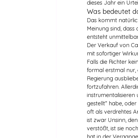
dieses Jahr ein Urt
Was bedeutet da
Das kommt natürlich
Meinung sind, dass 
entsteht unmittelba
Der Verkauf von Ca
mit sofortiger Wirku
Falls die Richter ke
formal erstmal nur,
Regierung ausbliebe
fortzufahren. Allerd
instrumentalisieren
gestellt” habe, ode
oft als verdrehtes A
ist zwar Unsinn, de
verstößt, ist sie no
hat in der Vergangen