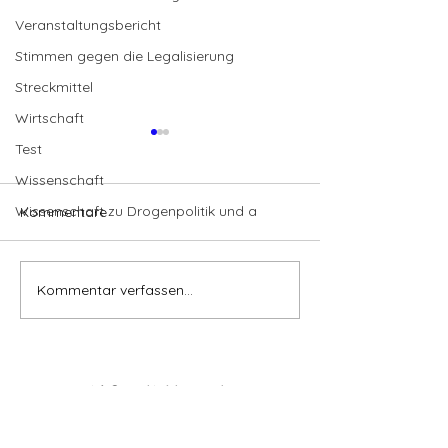
Veranstaltungsbericht
Stimmen gegen die Legalisierung
Streckmittel
Wirtschaft
Test
Wissenschaft
Wissenschaft zu Drogenpolitik und a
Kommentare
Kommentar verfassen...
Cannabis-Patienten und
Verbände kritisi
Führerschein – Teil 1 |
Vorschläge zur
DHV-Video
Kostenerstattu
info@cannabisclubcastrop.de