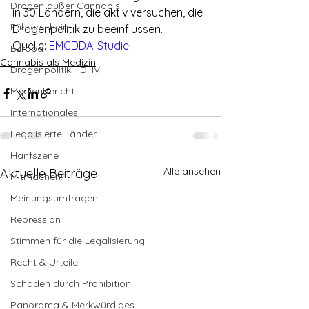
Drogen außer Cannabis
in 30 Ländern, die aktiv versuchen, die 
Führerschein
Drogenpolitik zu beeinflussen.
Quelle: 
EMCDDA-Studie 
Europa
Cannabis als Medizin
Drogenpolitik - DHV
Medienbericht
Internationales
Legalisierte Länder
Hanfszene
Alle ansehen
Aktuelle Beiträge
Mitmachen!
Meinungsumfragen
Repression
Stimmen für die Legalisierung
Recht & Urteile
Schäden durch Prohibition
Panorama & Merkwürdiges