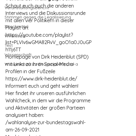
Schaut euch auch die anderen 
Veranstaltungsbericht
Interviews und die Diskussionsrunde 
Stimmen gegen die Legalisierung
mit allen vier Politikern in dieser 
Streckmittel
Playlist an:
https://youtube.com/playlist?
Wirtschaft
list=PLVIv6wGMA82RvV_goO1a0J0uGP
Test
h11j6TT
Wissenschaft
Homepage von Dirk Heidenblut (SPD) 
mit Links zu ihren Social-Media-
Wissenschaft zu Drogenpolitik und a
Profilen in der Fußzeile
https://www.dirk-heidenblut.de/
Informiert euch und geht wählen!
Hier findet ihr unseren ausführlichen 
Wahlcheck, in dem wir die Programme 
und Aktivitäten der großen Parteien 
analysiert haben:
/wahlanalyse-zur-bundestagswahl-
am-26-09-2021