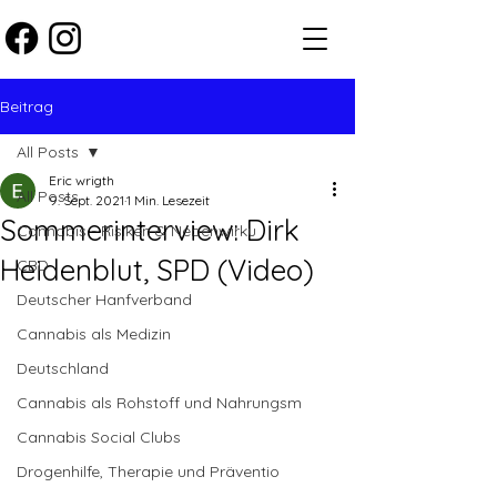
Beitrag
All Posts
Eric wrigth
All Posts
9. Sept. 2021
1 Min. Lesezeit
Sommerinterview: Dirk
Cannabis - Risiken & Nebenwirku
Heidenblut, SPD (Video)
CBD
Deutscher Hanfverband
Cannabis als Medizin
Deutschland
Cannabis als Rohstoff und Nahrungsm
Cannabis Social Clubs
Drogenhilfe, Therapie und Präventio