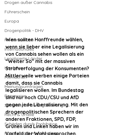
Drogen außer Cannabis
Führerschein
Europa
Drogenpolitik - DHV
Wen sollten Hanffreunde wählen, 
Medienbericht
wenn sie lieber eine Legalisierung 
Internationales
von Cannabis sehen wollen als ein 
Legalisierte Länder
“Weiter So” mit der massiven 
Hanfszene
Strafverfolgung der Konsumenten? 
Mittlerweile werben einige Parteien 
Mitmachen!
damit, dass sie Cannabis 
Meinungsumfragen
legalisieren wollen. Im Bundestag 
Repression
sind nur noch CDU/CSU und AfD 
gegen jede Liberalisierung. Mit den 
Stimmen für die Legalisierung
drogenpolitischen Sprechern der 
Recht & Urteile
anderen Fraktionen, SPD, FDP, 
Schäden durch Prohibition
Grünen und Linken haben wir im 
Panorama & Merkwürdiges
Vorfeld der Wahl gesprochen.