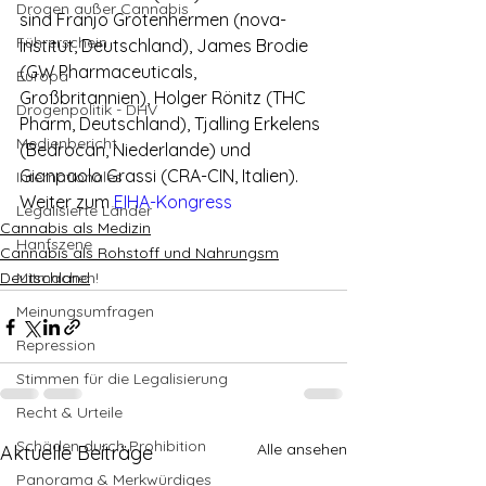
Drogen außer Cannabis
sind Franjo Grotenhermen (nova-
Führerschein
Institut, Deutschland), James Brodie 
(GW Pharmaceuticals, 
Europa
Großbritannien), Holger Rönitz (THC 
Drogenpolitik - DHV
Pharm, Deutschland), Tjalling Erkelens 
Medienbericht
(Bedrocan, Niederlande) und 
Gianpaolo Grassi (CRA-CIN, Italien).
Internationales
Weiter zum 
EIHA-Kongress
Legalisierte Länder
Cannabis als Medizin
Hanfszene
Cannabis als Rohstoff und Nahrungsm
Deutschland
Mitmachen!
Meinungsumfragen
Repression
Stimmen für die Legalisierung
Recht & Urteile
Schäden durch Prohibition
Alle ansehen
Aktuelle Beiträge
Panorama & Merkwürdiges