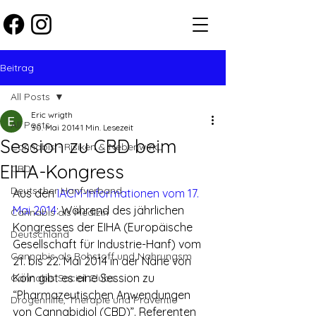
Beitrag
All Posts
Eric wrigth
All Posts
30. Mai 2014
1 Min. Lesezeit
Session zu CBD beim
Cannabis - Risiken & Nebenwirku
EIHA-Kongress
CBD
Deutscher Hanfverband
Aus den 
IACM-Informationen vom 17. 
Mai 2014
: Während des jährlichen 
Cannabis als Medizin
Kongresses der EIHA (Europäische 
Deutschland
Gesellschaft für Industrie-Hanf) vom 
Cannabis als Rohstoff und Nahrungsm
21. bis 22. Mai 2014 in der Nähe von 
Köln gibt es eine Session zu 
Cannabis Social Clubs
“Pharmazeutischen Anwendungen 
Drogenhilfe, Therapie und Präventio
von Cannabidiol (CBD)”. Referenten 