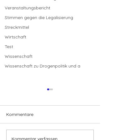
Veranstaltungsbericht
Stimmen gegen die Legalisierung
Streckmittel
Wirtschaft
Test
Wissenschaft
Wissenschaft zu Drogenpolitik und a
Kommentare
Kommentar verfassen...
Cannabis-Patienten und
Cannabis-Patie