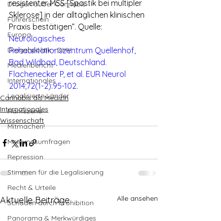
resistenter MSS [Spastik bei multipler 
Drogen außer Cannabis
Sklerose] in der alltäglichen klinischen 
Führerschein
Praxis bestätigen”. Quelle: 
Europa
Neurologisches 
Drogenpolitik - DHV
Rehabilitationszentrum Quellenhof, 
Bad Wildbad, Deutschland. 
Medienbericht
Flachenecker P, et al. EUR Neurol 
Internationales
2014;72(1-2):95-102.
Legalisierte Länder
Cannabis als Medizin
Internationales
Hanfszene
Wissenschaft
Mitmachen!
Meinungsumfragen
Repression
Stimmen für die Legalisierung
Recht & Urteile
Alle ansehen
Aktuelle Beiträge
Schäden durch Prohibition
Panorama & Merkwürdiges