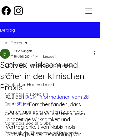
Beitrag
All Posts
Eric wrigth
All Posts
3. Juli 2014
1 Min. Lesezeit
Sativex wirksam und
Cannabis - Risiken & Nebenwirku
sicher in der klinischen
CBD
Deutscher Hanfverband
Praxis
Cannabis als Medizin
Aus den 
IACM-Informationen vom 28. 
Deutschland
Juni 2014
: Forscher fanden, dass 
“Daten aus dem echten Leben die 
Cannabis als Rohstoff und Nahrungsm
langzeitige Wirksamkeit und 
Cannabis Social Clubs
Verträglichkeit von Nabiximols 
Drogenhilfe, Therapie und Präventio
[Sativex] bei der Behandlung von 