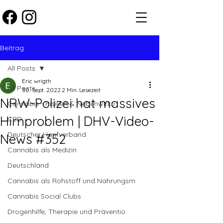
Beitrag
All Posts
Eric wrigth
All Posts
30. Sept. 2022
2 Min. Lesezeit
NRW-Polizei hat massives
Cannabis - Risiken & Nebenwirku
Hirnproblem | DHV-Video-
CBD
Deutscher Hanfverband
News #352
Cannabis als Medizin
Deutschland
Cannabis als Rohstoff und Nahrungsm
Cannabis Social Clubs
Drogenhilfe, Therapie und Präventio