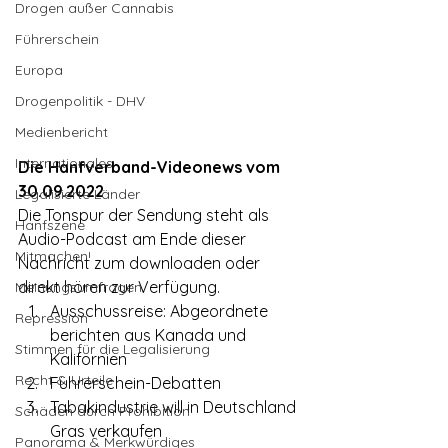
Drogen außer Cannabis
Führerschein
Europa
Drogenpolitik - DHV
Medienbericht
Internationales
Die Hanfverband-Videonews vom 
30.09.2022
Legalisierte Länder
Die Tonspur der Sendung steht als 
Hanfszene
Audio-Podcast am Ende dieser 
Mitmachen!
Nachricht zum downloaden oder 
direkt hören zur Verfügung.
Meinungsumfragen
Ausschussreise: Abgeordnete 
Repression
berichten aus Kanada und 
Stimmen für die Legalisierung
Kalifornien
Recht & Urteile
Führerschein-Debatten
Tabakindustrie will in Deutschland 
Schäden durch Prohibition
Gras verkaufen
Panorama & Merkwürdiges