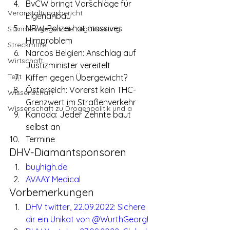
BvCW bringt Vorschläge für 
Veranstaltungsbericht
Eigenanbau
NRW-Polizei hat massives 
Stimmen gegen die Legalisierung
Hirnproblem
Streckmittel
Narcos Belgien: Anschlag auf 
Wirtschaft
Justizminister vereitelt
Test
Kiffen gegen Übergewicht?
Österreich: Vorerst kein THC-
Wissenschaft
Grenzwert im Straßenverkehr
Wissenschaft zu Drogenpolitik und a
Kanada: Jeder Zehnte baut 
selbst an
Termine
DHV-Diamantsponsoren
buyhigh.de
AVAAY Medical
Vorbemerkungen
DHV twitter, 22.09.2022: Sichere 
dir ein Unikat von @WurthGeorg!