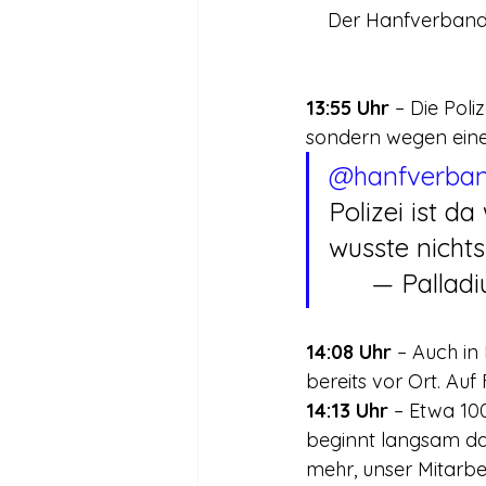
Der Hanfverband 
13:55 Uhr
 – Die Pol
sondern wegen einem
@hanfverba
Polizei ist d
wusste nichts
	— Pallad
14:08 Uhr
 – Auch i
bereits vor Ort. Au
14:13 Uhr
 – Etwa 10
beginnt langsam da
mehr, unser Mitarbe