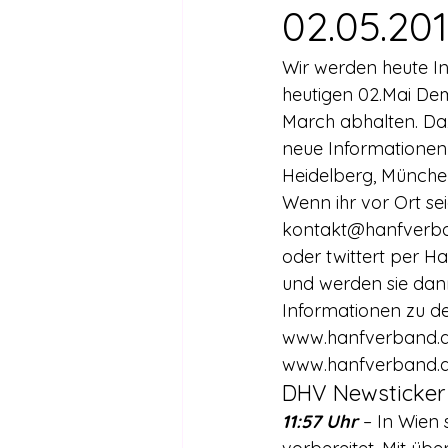
Drogen außer Cannabis
Füh
02.05.20
Wir werden heute I
Legalisierte Länder
Hanfsze
heutigen 02.Mai D
March abhalten. Daz
neue Informationen 
Recht & Urteile
Schäden durc
Heidelberg, München
Wenn ihr vor Ort se
kontakt@hanfverban
Stimmen gegen die Legalisierung
oder twittert per H
und werden sie dann
Informationen zu de
Wissenschaft zu Drogenpolitik un
www.hanfverband.de
www.hanfverband
DHV Newsticker 
11:57 Uhr
 – In Wien