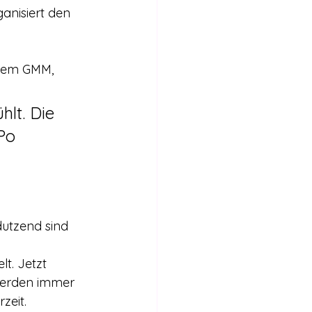
anisiert den 
 dem GMM, 
lt. Die 
Po 
utzend sind 
t. Jetzt 
werden immer 
zeit.