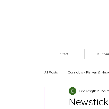
Start
Kultiva
All Posts
Cannabis - Risiken & Neb
Eric wrigth
2. Mai 
Cannabis als Rohstoff und Nahr
Newstick