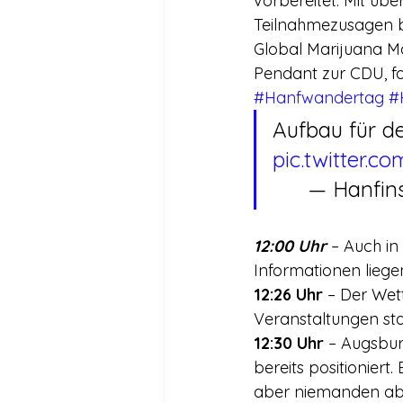
vorbereitet. Mit üb
Teilnahmezusagen b
Global Marijuana Ma
Pendant zur CDU, fo
#Hanfwandertag
#
Aufbau für d
pic.twitter.
	— Hanfins
12:00 Uhr
 – Auch in
Informationen liegen
12:26 Uhr
 – Der Wet
Veranstaltungen sta
12:30 Uhr
 – Augsbur
bereits positioniert
aber niemanden abs