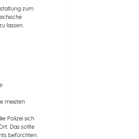
staltung zum 
ichische 
u lassen. 
e 
ie meisten 
 Polizei sich 
rt. Das sollte 
ts befürchten.