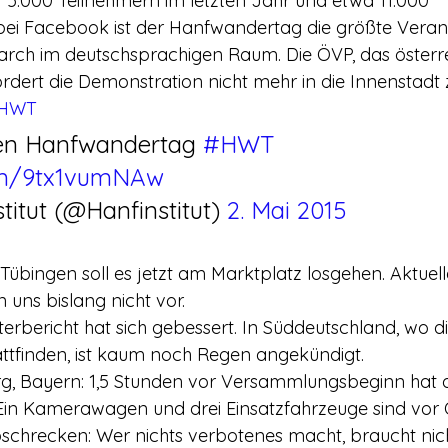
er 5.000 Teilnehmern im letzten Jahr und etwa 11.000 
ei Facebook ist der Hanfwandertag die größte Veran
rch im deutschsprachigen Raum. Die ÖVP, das österre
rdert die Demonstration nicht mehr in die Innenstadt z
HWT
en Hanfwandertag 
#HWT
com/9tx1vumNAw
titut (@Hanfinstitut) 
2. Mai 2015
 Tübingen soll es jetzt am Marktplatz losgehen. Aktuell
 uns bislang nicht vor.
terbericht hat sich gebessert. In Süddeutschland, wo d
ttfinden, ist kaum noch Regen angekündigt.
g, Bayern: 1,5 Stunden vor Versammlungsbeginn hat die
. Ein Kamerawagen und drei Einsatzfahrzeuge sind vor O
chrecken: Wer nichts verbotenes macht, braucht nich