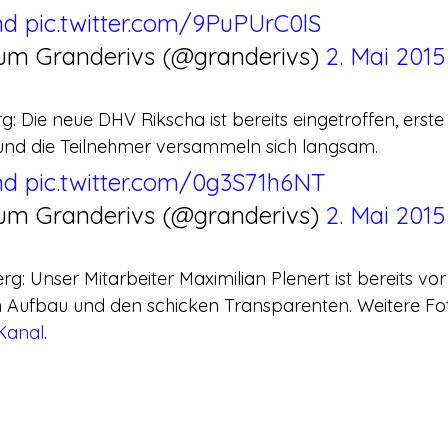
nd
pic.twitter.com/9PuPUrC0lS
ium Granderivs (@granderivs) 
2. Mai 2015
g: Die neue DHV Rikscha ist bereits eingetroffen, erste
nd die Teilnehmer versammeln sich langsam.
nd
pic.twitter.com/0g3S71h6NT
ium Granderivs (@granderivs) 
2. Mai 2015
rg: Unser Mitarbeiter Maximilian Plenert ist bereits vor 
 Aufbau und den schicken Transparenten. Weitere Foto
-Kanal
.