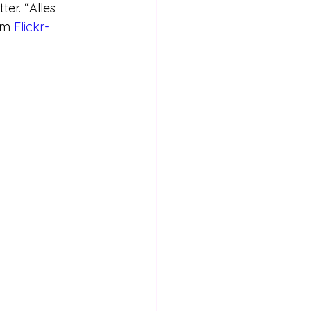
r. “Alles 
em 
Flickr-