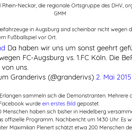
Rhein-Neckar, die regionale Ortsgruppe des DHV, org
GMM
izeifahrzeuge in Augsburg sind scheinbar nicht wegen
 Fußballspiel vor Ort.
nd
 Da haben wir uns um sonst geehrt gefüh
a wegen FC-Augsburg vs. 1.FC Köln. Die Be
 von uns.
ium Granderivs (@granderivs) 
2. Mai 2015
n Erlangen sammeln sich die Demonstranten. Mehrere d
f Facebook wurde 
ein erstes Bild
 gepostet.
0 Menschen haben sich bisher in Heidelberg versammel
s offizielle Programm. Nachbericht um 14:30 Uhr: Es 
iter Maximilian Plenert schätzt etwa 200 Menschen der