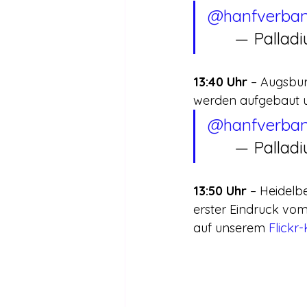
@hanfverba
	— Pallad
13:40 Uhr
 – Augsbur
werden aufgebaut u
@hanfverba
	— Pallad
13:50 Uhr
 – Heidelbe
erster Eindruck vom
auf unserem 
Flickr