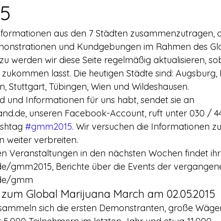
rerschein
Europa
Drogenpolitik - DHV
Medienbericht
15
nformationen aus den 7 Städten zusammenzutragen, di
ne
Mitmachen!
Meinungsumfragen
Repression
emonstrationen und Kundgebungen im Rahmen des Glo
u werden wir diese Seite regelmäßig aktualisieren, sob
zukommen lasst. Die heutigen Städte sind: Augsburg, 
h Prohibition
Panorama & Merkwürdiges
Veranstaltungs
, Stuttgart, Tübingen, Wien und Wildeshausen.
id und Informationen für uns habt, sendet sie an 
d.de, unseren Facebook-Account, ruft unter 030 / 44
Streckmittel
Wirtschaft
Test
Wissenschaft
ashtag 
#gmm2015
. Wir versuchen die Informationen zu 
 weiter verbreiten.
n Veranstaltungen in den nächsten Wochen findet ihr
d a
/gmm2015, Berichte über die Events der vergangene
.de/gmm
zum Global Marijuana March am 02.05.2015
 sammeln sich die ersten Demonstranten, große Wäg