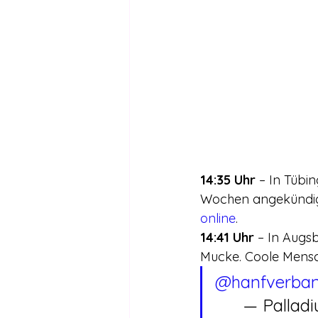
14:35 Uhr
 – In Tübi
Wochen angekündigte
online
.
14:41 Uhr
 – In Augsb
Mucke. Coole Mensch
@hanfverba
	— Pallad