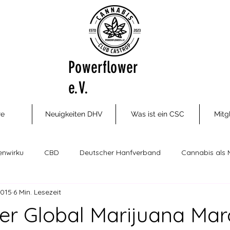
Powerflower
e.V.
re
Neuigkeiten DHV
Was ist ein CSC
Mitg
enwirku
CBD
Deutscher Hanfverband
Cannabis als 
2015
6 Min. Lesezeit
ungsm
Cannabis Social Clubs
Drogenhilfe, Therapie und P
er Global Marijuana Mar