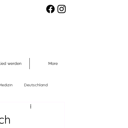
lied werden
More
Medizin
Deutschland
räventio
ch