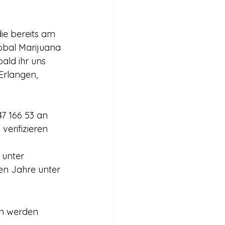
Internationales
e bereits am 
Stimmen für die Legalisierung
bal Marijuana 
ald ihr uns 
Erlangen, 
bericht
7 166 53 an 
verifizieren 
 unter 
n Jahre unter 
en werden 