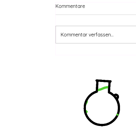
Kommentare
Kommentar verfassen...
CanG safe – THC-Grenzwert
coming | DHV-Video-News
#415