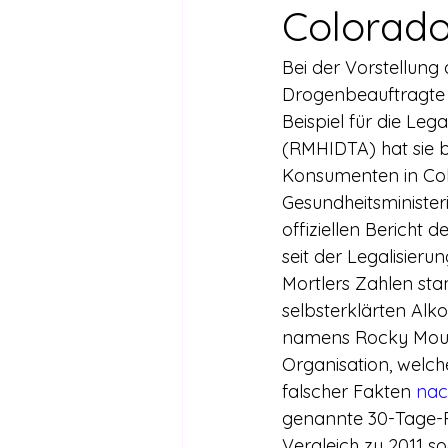
Drogen außer Cannabis
Füh
Colorad
Bei der Vorstellung
Legalisierte Länder
Hanfsze
Drogenbeauftragte d
Beispiel für die Leg
(RMHIDTA) hat sie b
Recht & Urteile
Schäden durc
Konsumenten in Colo
Gesundheitsminister
offiziellen Bericht
Stimmen gegen die Legalisierung
seit der Legalisierun
Mortlers Zahlen s
selbsterklärten Alk
Wissenschaft zu Drogenpolitik un
namens Rocky Mount
Organisation, welch
falscher Fakten 
nac
genannte 30-Tage-P
Vergleich zu 2011 s