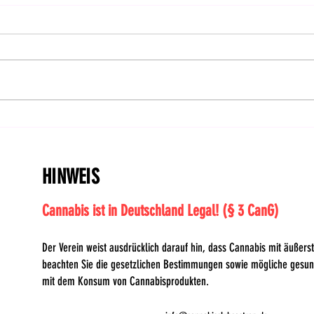
Feiertag: CanG im Bundesrat
Hanf
bestätigt! | DHV-Video-News
Ents
#414
HINWEIS
Cannabis ist in Deutschland Legal! (§ 3 CanG)
Der Verein weist ausdrücklich darauf hin, dass Cannabis mit äußerste
beachten Sie die gesetzlichen Bestimmungen sowie mögliche gesu
mit dem Konsum von Cannabisprodukten.