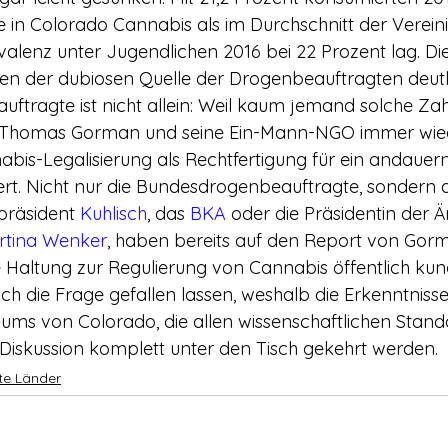
 in Colorado Cannabis als im Durchschnitt der Vereini
lenz unter Jugendlichen 2016 bei 22 Prozent lag. Die o
en der dubiosen Quelle der Drogenbeauftragten deutl
ftragte ist nicht allein: Weil kaum jemand solche Zah
n Thomas Gorman und seine Ein-Mann-NGO immer wie
bis-Legalisierung als Rechtfertigung für ein andauer
ert. Nicht nur die Bundesdrogenbeauftragte, sondern 
präsident 
Kuhlisch
, das 
BKA
 oder die Präsidentin der
rtina Wenker
, haben bereits auf den Report von Gorm
Haltung zur Regulierung von Cannabis öffentlich kund 
ch die Frage gefallen lassen, weshalb die Erkenntnisse
iums von Colorado, die allen wissenschaftlichen Stand
 Diskussion komplett unter den Tisch gekehrt werden.
rte Länder