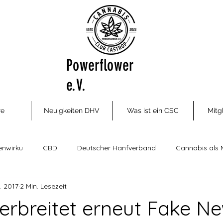
Powerflower
e.V.
re
Neuigkeiten DHV
Was ist ein CSC
Mitg
enwirku
CBD
Deutscher Hanfverband
Cannabis als 
. 2017
2 Min. Lesezeit
ungsm
Cannabis Social Clubs
Drogenhilfe, Therapie und P
verbreitet erneut Fake N