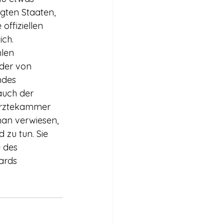
gten Staaten, 
ffiziellen 
ich.
len 
der von 
ndes 
auch der 
 Ärztekammer 
an verwiesen, 
zu tun. Sie 
 des 
ards 