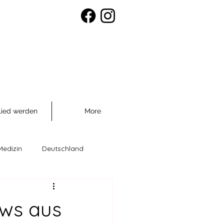
lied werden
More
Medizin
Deutschland
räventio
ews aus