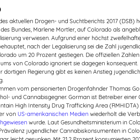
rerschein
Europa
Drogenpolitik - DHV
Medienbericht
o
 des aktuellen Drogen- und Suchtberichts 2017 (DSB) ha
ne
Mitmachen!
Meinungsumfragen
Repression
es Bundes, Marlene Mortler, auf Colorado als angebl
alisierung verwiesen. Aufgrund einer höchst zweifelhaft
ehauptet, nach der Legalisierung sei die Zahl jugendli
h Prohibition
Panorama & Merkwürdiges
Veranstaltungs
rado um 20 Prozent gestiegen. Die offiziellen Zahlen
iums von Colorado ignoriert sie dagegen konsequent.
 der dortigen Regierung gibt es keinen Anstieg jugendl
Streckmittel
Wirtschaft
Test
Wissenschaft
g.
tammen vom pensionierten Drogenfahnder Thomas Go
ohol- und Cannabisgegner. Gorman ist Betreiber einer 
d a
ain High Intensity Drug Trafficking Area (RMHIDTA) –
er von 
US-amerikanischen Medien
 wiederholt die Verb
hgewiesen
 wurde. Laut Gesundheitsministerium in Color
rävalenz jugendlicher Cannabiskonsumenten in Colo
ogar leicht gesunken. Mit 21,2 Prozent konsumierten 20