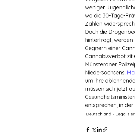
weniger Jugendliche
wo die 30-Tage-Präva
Zahlen widersprech
Doch die Drogenbeau
hinterfragt, werde
Gegnern einer Canna
Cannabisverbot ziti
Münsteraner Polizei
Niedersachsens, 
Ma
um ihre ablehnende 
müssen sich jetzt au
Gesundheitsminister
entsprechen, in der
Deutschland
Legalisie