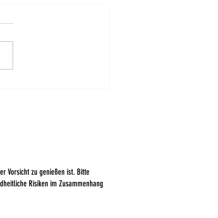
verband begrüßt
cheidung im Bundesrat
r Vorsicht zu genießen ist. Bitte
ndheitliche Risiken im Zusammenhang