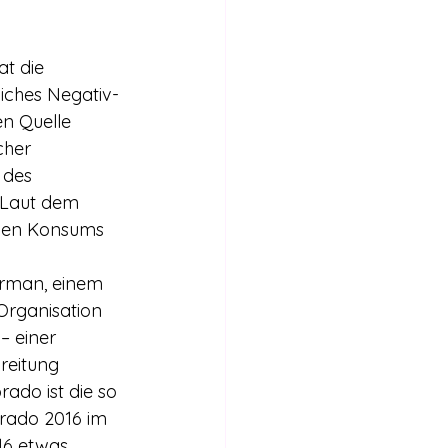
Internationales
t die 
Stimmen für die Legalisierung
iches Negativ-
en Quelle 
cher 
bericht
 des 
 Laut dem 
ichen Konsums 
rman, einem 
Organisation 
 einer 
reitung 
ado ist die so 
rado 2016 im 
16 etwas 