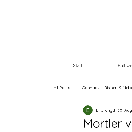
Start
Kultiva
All Posts
Cannabis - Risiken & Neb
Eric wrigth
30. Aug
Cannabis als Rohstoff und Nahr
Mortler 