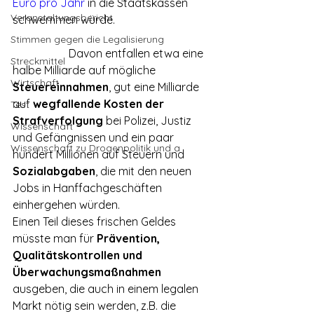
Euro pro Jahr
 in die Staatskassen 
Veranstaltungsbericht
schwemmen würde.
Stimmen gegen die Legalisierung
		Davon entfallen etwa eine 
Streckmittel
halbe Milliarde auf mögliche 
Wirtschaft
Steuereinnahmen
, gut eine Milliarde 
auf 
wegfallende Kosten der 
Test
Strafverfolgung
 bei Polizei, Justiz 
Wissenschaft
und Gefängnissen und ein paar 
Wissenschaft zu Drogenpolitik und a
hundert Millionen auf Steuern und 
Sozialabgaben
, die mit den neuen 
Jobs in Hanffachgeschäften 
einhergehen würden.
Einen Teil dieses frischen Geldes 
müsste man für 
Prävention, 
Qualitätskontrollen und 
Überwachungsmaßnahmen
ausgeben, die auch in einem legalen 
Markt nötig sein werden, z.B. die 