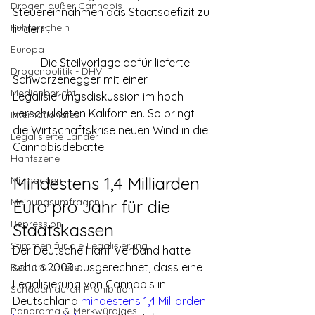
Drogen außer Cannabis
Steuereinnahmen das Staatsdefizit zu 
Führerschein
lindern.
Europa
	Die Steilvorlage dafür lieferte 
Drogenpolitik - DHV
Schwarzenegger mit einer 
Medienbericht
Legalisierungsdiskussion im hoch 
verschuldeten Kalifornien. So bringt 
Internationales
die Wirtschaftskrise neuen Wind in die 
Legalisierte Länder
Cannabisdebatte.
Hanfszene
Mindestens 1,4 Milliarden 
Mitmachen!
Meinungsumfragen
Euro pro Jahr für die 
Repression
Staatskassen
Stimmen für die Legalisierung
Der Deutsche Hanf Verband hatte 
schon 2003 ausgerechnet, dass eine 
Recht & Urteile
Legalisierung von Cannabis in 
Schäden durch Prohibition
Deutschland 
mindestens 1,4 Milliarden 
Panorama & Merkwürdiges