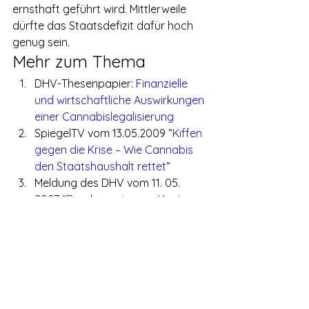
ernsthaft geführt wird. Mittlerweile 
dürfte das Staatsdefizit dafür hoch 
genug sein.
Mehr zum Thema
DHV-Thesenpapier: 
Finanzielle 
und wirtschaftliche Auswirkungen 
einer Cannabislegalisierung
SpiegelTV vom 13.05.2009 “
Kiffen 
gegen die Krise – Wie Cannabis 
den Staatshaushalt rettet
“
Meldung des DHV vom 11. 05. 
2007 “
Bundesregierung: Kosten 
der Kifferjagd nicht wichtig
“
Antwort der Bundesregierung
 auf 
die kleine Anfrage der 
Linksfraktion “
Finanzielle 
Auswirkungen der 
Cannabisprohibition
” vom 