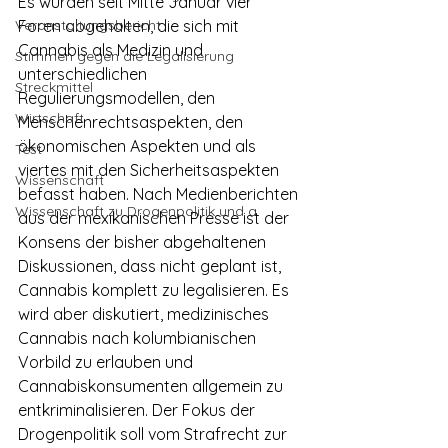
Es wurden seit Mitte Januar vier 
Veranstaltungsbericht
Foren abgehalten, die sich mit 
Cannabis als Medizin und 
Stimmen gegen die Legalisierung
unterschiedlichen 
Streckmittel
Regulierungsmodellen, den 
Wirtschaft
Menschenrechtsaspekten, den 
ökonomischen Aspekten und als 
Test
viertes mit den Sicherheitsaspekten 
Wissenschaft
befasst haben. Nach Medienberichten 
Wissenschaft zu Drogenpolitik und a
aus der mexikanischen Presse ist der 
Konsens der bisher abgehaltenen 
Diskussionen, dass nicht geplant ist, 
Cannabis komplett zu legalisieren. Es 
wird aber diskutiert, medizinisches 
Cannabis nach kolumbianischen 
Vorbild zu erlauben und 
Cannabiskonsumenten allgemein zu 
entkriminalisieren. Der Fokus der 
Drogenpolitik soll vom Strafrecht zur 