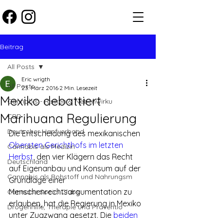
Beitrag
All Posts
Eric wrigth
All Posts
23. März 2016
2 Min. Lesezeit
Mexiko debattiert
Cannabis - Risiken & Nebenwirku
Marihuana Regulierung
CBD
Deutscher Hanfverband
Die Entscheidung des mexikanischen 
Obersten Gerichthofs im letzten 
Cannabis als Medizin
Herbst
, den vier Klägern das Recht 
Deutschland
auf Eigenanbau und Konsum auf der 
Cannabis als Rohstoff und Nahrungsm
Grundlage einer 
Menschenrechtsargumentation zu 
Cannabis Social Clubs
erlauben, hat die Regierung in Mexiko 
Drogenhilfe, Therapie und Präventio
unter Zugzwang gesetzt. Die 
beiden 