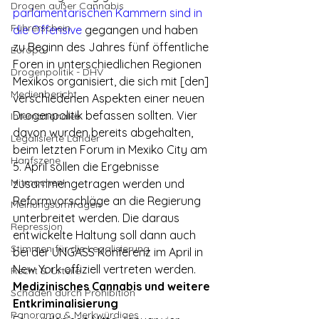
Drogen außer Cannabis
parlamentarischen Kammern sind in 
Führerschein
die Offensive
 gegangen und haben 
zu Beginn des Jahres fünf öffentliche 
Europa
Foren in unterschiedlichen Regionen 
Drogenpolitik - DHV
Mexikos organisiert, die sich mit [den] 
Medienbericht
verschiedenen Aspekten einer neuen 
Drogenpolitik befassen sollten. Vier 
Internationales
davon wurden bereits abgehalten, 
Legalisierte Länder
beim letzten Forum in Mexiko City am 
Hanfszene
5. April sollen die Ergebnisse 
Mitmachen!
zusammengetragen werden und 
Reformvorschläge an die Regierung 
Meinungsumfragen
unterbreitet werden. Die daraus 
Repression
entwickelte Haltung soll dann auch 
Stimmen für die Legalisierung
bei der UNGASS Konferenz im April in 
New York offiziell vertreten werden. 
Recht & Urteile
Medizinisches Cannabis und weitere 
Schäden durch Prohibition
Entkriminalisierung
Panorama & Merkwürdiges