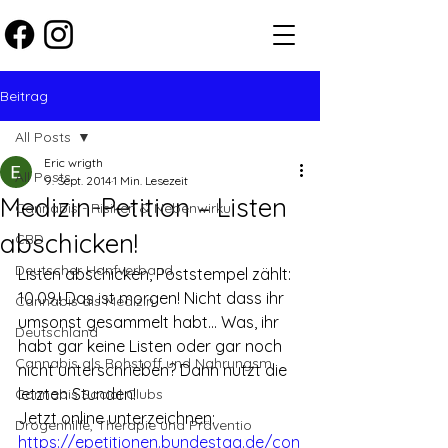
Beitrag
All Posts
Eric wrigth
All Posts
9. Sept. 2014
1 Min. Lesezeit
Medizin-Petition – Listen
Cannabis - Risiken & Nebenwirku
abschicken!
CBD
Deutscher Hanfverband
Listen abschicken, Poststempel zählt: 
10.09.! Das ist morgen! Nicht dass ihr 
Cannabis als Medizin
umsonst gesammelt habt… Was, ihr 
Deutschland
habt gar keine Listen oder gar noch 
Cannabis als Rohstoff und Nahrungsm
nicht unterschrieben? Dann nutzt die 
letzten Stunden!
Cannabis Social Clubs
Jetzt online unterzeichnen: 
Drogenhilfe, Therapie und Präventio
https://epetitionen.bundestag.de/con