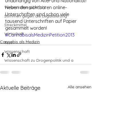
unabhängig von Alter und Nationalität!
Veranstaltungsbericht
Neben den sichtbaren online-
Unterschriften sind schon viele 
Stimmen gegen die Legalisierung
tausend Unterschriften auf Papier 
Streckmittel
gesammelt worden!
Wirtschaft
#CannabisalsMedizinPetition2013
Cannabis als Medizin
Test
Wissenschaft
Wissenschaft zu Drogenpolitik und a
Alle ansehen
Aktuelle Beiträge