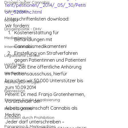
Drogen außer Cannabis
tent/petitionen/_2014/_05/_30/Petiti
Führerschein
on_52664.nc.html
Unterschriftenlisten download: 
Europa
Wir fordern:
Drogenpolitik - DHV
Kostenerstattung für 
Medienbericht
Behandlungen mit 
Cannabismedikamenten! 
Internationales
Einstellung von Strafverfahren 
Legalisierte Länder
gegen Patientinnen und Patienten!
Hanfszene
Unser Ziel: Eine öffentliche Anhörung 
Mitmachen!
im Petitionsausschuss, hierfür 
brauchen wir 50.000 Unterstützer bis 
Meinungsumfragen
zum 10.09.2014
Repression
Petent: Dr. med. Franjo Grotenhermen, 
Stimmen für die Legalisierung
Vorsitzender der 
Arbeitsgemeinschaft Cannabis als 
Recht & Urteile
Medizin
Schäden durch Prohibition
Jeder darf unterschreiben – 
Panorama & Merkwürdiges