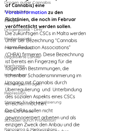
Drogen außer Cannabis
of Cannabis) eine 
Führerschein
Vorabinformation
 zu den 
Richtlinien, die noch im Februar 
Europa
veröffentlicht werden sollen.
Drogenpolitik - DHV
Die zukünftigen CSCs in Malta werden 
Medienbericht
unter der Bezeichnung “Cannabis 
Harm Reduction Associations” 
Internationales
(CHRA) firmieren. Diese Bezeichnung 
Legalisierte Länder
ist bereits ein Fingerzeig für die 
Hanfszene
folgenden Bestimmungen, die 
Mitmachen!
scheinbar Schadensminimierung im 
Umgang mit Cannabis durch 
Meinungsumfragen
Überregulierung  und  Unterbindung 
Repression
des sozialen Aspekts eines CSCs 
Stimmen für die Legalisierung
erreichen möchten. 
Die CHRAs sollen nicht 
Recht & Urteile
gewinnorientiert arbeiten und als 
Schäden durch Prohibition
einzigen Zweck den Anbau und die 
Panorama & Merkwürdiges