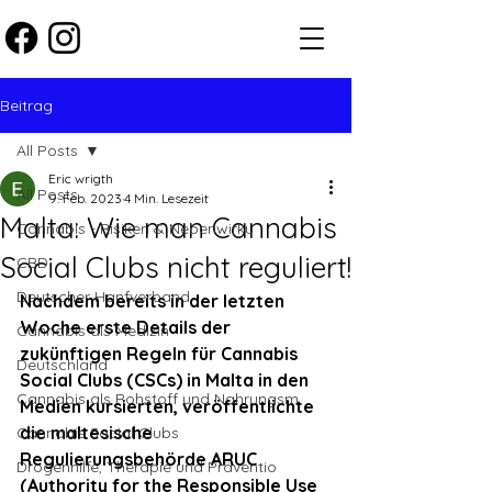
Beitrag
All Posts
Eric wrigth
All Posts
9. Feb. 2023
4 Min. Lesezeit
Malta: Wie man Cannabis
Cannabis - Risiken & Nebenwirku
Social Clubs nicht reguliert!
CBD
Deutscher Hanfverband
Nachdem bereits in der letzten 
Woche erste Details der 
Cannabis als Medizin
zukünftigen Regeln für Cannabis 
Deutschland
Social Clubs (CSCs) in Malta in den 
Cannabis als Rohstoff und Nahrungsm
Medien kursierten, veröffentlichte 
die maltesische 
Cannabis Social Clubs
Regulierungsbehörde ARUC 
Drogenhilfe, Therapie und Präventio
(Authority for the Responsible Use 