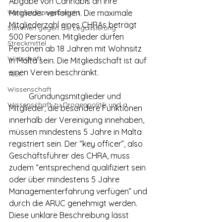
Abgabe von Cannabis an ihre 
Veranstaltungsbericht
Mitglieder verfolgen. Die maximale 
Mitgliederzahl eines CHRAs beträgt 
Stimmen gegen die Legalisierung
500 Personen. Mitglieder dürfen 
Streckmittel
Personen ab 18 Jahren mit Wohnsitz 
Wirtschaft
in Malta sein. Die Mitgliedschaft ist auf 
einen Verein beschränkt.
Test
Wissenschaft
	Gründungsmitglieder und 
Wissenschaft zu Drogenpolitik und a
Mitglieder, die besondere Funktionen 
innerhalb der Vereinigung innehaben, 
müssen mindestens 5 Jahre in Malta 
registriert sein. Der “key officer”, also 
Geschäftsführer des CHRA, muss 
zudem “entsprechend qualifiziert sein 
oder über mindestens 5 Jahre 
Managementerfahrung verfügen” und 
durch die ARUC genehmigt werden. 
Diese unklare Beschreibung lässt 