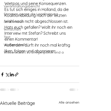
Wietpas und seine Konsequenzen.
Veranstaltungsbericht
Es tut sich einiges in Holland, da die 
Stimmen gegen die Legalisierung
Koalitionsbildung nach der letzten 
Wahl noch nicht abgeschlossen ist. 
Streckmittel
Hats euch gefallen? Wollt ihr noch ein 
Wirtschaft
Interview mit Stefan? Schreibt uns 
Test
einen Kommentar!
Wissenschaft
Außerdem dürft ihr noch mal kräftig 
liken, folgen und abonnieren:
Wissenschaft zu Drogenpolitik und a
Alle ansehen
Aktuelle Beiträge