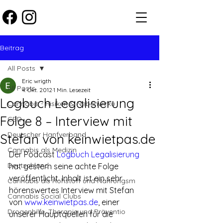
Beitrag
All Posts
Eric wrigth
All Posts
4. Okt. 2012
1 Min. Lesezeit
Logbuch Legalisierung
Cannabis - Risiken & Nebenwirku
Folge 8 – Interview mit
CBD
Deutscher Hanfverband
Stefan von keinwietpas.de
Cannabis als Medizin
Der Podcast 
Logbuch Legalisierung
Deutschland
hat gestern seine achte Folge 
veröffentlicht. Inhalt ist ein sehr 
Cannabis als Rohstoff und Nahrungsm
hörenswertes Interview mit Stefan 
Cannabis Social Clubs
von 
www.keinwietpas.de
, einer 
Drogenhilfe, Therapie und Präventio
unserer Hauptquellen für die 