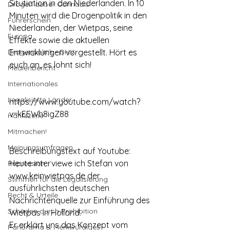
Situtiation in den Niederlanden. In 10 
Drogen außer Cannabis
Minuten wird die Drogenpolitik in den 
Führerschein
Niederlanden, der Wietpas, seine 
Europa
Effekte sowie die aktuellen 
Drogenpolitik - DHV
Entwicklungen vorgestellt. Hört es 
euch an, es lohnt sich!
Medienbericht
Internationales
Legalisierte Länder
https://www.youtube.com/watch?
v=kEEWh8igZ88
Hanfszene
Mitmachen!
Meinungsumfragen
Beschreibungstext auf Youtube:
Heute interviewe ich Stefan von 
Repression
www.keinwietpas.de der 
Stimmen für die Legalisierung
ausführlichsten deutschen 
Recht & Urteile
Nachrichtenquelle zur Einführung des 
Schäden durch Prohibition
Wietpas in Holland.
Er erklärt uns das Konzept vom 
Panorama & Merkwürdiges