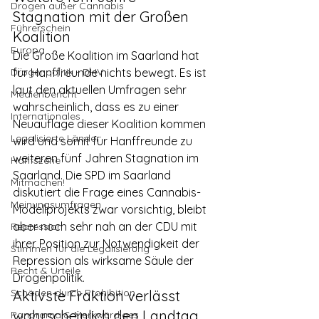
Drogen außer Cannabis
Stagnation mit der Großen 
Führerschein
Koalition
Europa
Die Große Koalition im Saarland hat 
Drogenpolitik - DHV
für Hanffreunde nichts bewegt. Es ist 
laut den aktuellen Umfragen sehr 
Medienbericht
wahrscheinlich, dass es zu einer 
Internationales
Neuauflage dieser Koalition kommen 
Legalisierte Länder
wird und somit für Hanffreunde zu 
weiteren fünf Jahren Stagnation im 
Hanfszene
Saarland. Die SPD im Saarland 
Mitmachen!
diskutiert die Frage eines Cannabis-
Meinungsumfragen
Modellprojekts zwar vorsichtig, bleibt 
aber noch sehr nah an der CDU mit 
Repression
ihrer Position zur Notwendigkeit der 
Stimmen für die Legalisierung
Repression als wirksame Säule der 
Recht & Urteile
Drogenpolitik.
Schäden durch Prohibition
Aktivste Fraktion verlässt 
wahrscheinlich den Landtag
Panorama & Merkwürdiges