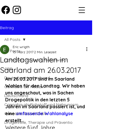
Beitrag
All Posts
Eric wrigth
All Posts
15. März 2017
2 Min. Lesezeit
Landtagswahlen im
Cannabis - Risiken & Nebenwirku
Saarland am 26.03.2017
CBD
Deutscher Hanfverband
Am 26.03.2017 sind im Saarland 
Wahlen für den Landtag. Wir haben 
Cannabis als Medizin
uns angeschaut, was in Sachen 
Deutschland
Drogepolitik in den letzten 5 
Cannabis als Rohstoff und Nahrungsm
Jahren im Saarland passiert ist, und 
eine 
umfassende Wahlanalyse
Cannabis Social Clubs
erstellt.
Drogenhilfe, Therapie und Präventio
Weitere fünf Jahre 