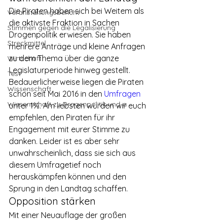
Die Piraten haben sich bei Weitem als 
Veranstaltungsbericht
die aktivste Fraktion in Sachen 
Stimmen gegen die Legalisierung
Drogenpolitik erwiesen. Sie haben 
Streckmittel
mehrere Anträge und kleine Anfragen 
zu dem Thema über die ganze 
Wirtschaft
Legislaturperiode hinweg gestellt. 
Test
Bedauerlicherweise liegen die Piraten 
Wissenschaft
schon seit Mai 2016 in den 
Umfragen
Wissenschaft zu Drogenpolitik und a
unter 1%. Am liebsten würden wir euch 
empfehlen, den Piraten für ihr 
Engagement mit eurer Stimme zu 
danken. Leider ist es aber sehr 
unwahrscheinlich, dass sie sich aus 
diesem Umfragetief noch 
herauskämpfen können und den 
Sprung in den Landtag schaffen.
Opposition stärken
Mit einer Neuauflage der großen 