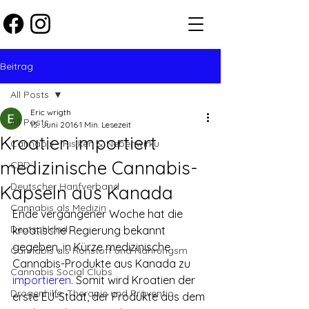
Beitrag
All Posts
Eric wrigth
All Posts
15. Juni 2016
1 Min. Lesezeit
Kroatien importiert
Cannabis - Risiken & Nebenwirku
medizinische Cannabis-
CBD
Deutscher Hanfverband
Kapseln aus Kanada
Cannabis als Medizin
Ende vergangener Woche hat die 
Deutschland
kroatische Regierung bekannt 
gegeben, in Kürze medizinische 
Cannabis als Rohstoff und Nahrungsm
Cannabis-Produkte aus Kanada zu 
Cannabis Social Clubs
importieren
. Somit wird Kroatien der 
Drogenhilfe, Therapie und Präventio
erste EU-Staat, der Produkte aus dem 