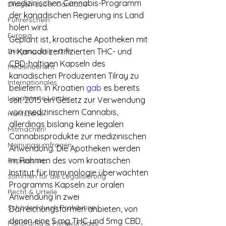
medizinischen Cannabis-Programm 
Drogen außer Cannabis
der kanadischen Regierung ins Land 
Führerschein
holen wird.
Europa
Geplant ist, kroatische Apotheken mit 
Drogenpolitik - DHV
in Kanada zertifizierten THC- und 
CBD-haltigen Kapseln des 
Medienbericht
kanadischen Produzenten Tilray zu 
Internationales
beliefern. In Kroatien 
gab
 es bereits 
Legalisierte Länder
seit 2015 ein Gesetz zur Verwendung 
von medizinischem Cannabis, 
Hanfszene
allerdings bislang keine legalen 
Mitmachen!
Cannabisprodukte zur medizinischen 
Meinungsumfragen
Anwendung. Die Apotheken werden 
im Rahmen des vom kroatischen 
Repression
Institut für Immunologie überwachten 
Stimmen für die Legalisierung
Programms Kapseln zur oralen 
Recht & Urteile
Anwendung in zwei 
Schäden durch Prohibition
Darreichungsformen anbieten, von 
denen eine 5 mg THC und 5mg CBD, 
Panorama & Merkwürdiges