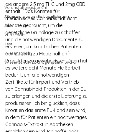
die andere 2,5 mg THC und 2mg CBD 
Veranstaltungsbericht
enthält. “Das Komitee für 
Stimmen gegen die Legalisierung
medizinisches Cannabis hat acht 
Monate gebraucht, um die 
Streckmittel
gesetzliche Grundlage zu schaffen 
Wirtschaft
und die notwendigen Dokumente zu 
Test
erstellen, um kroatischen Patienten 
Wissenschaft
den Zugang zu Medizinalhanf-
Produkten zu gewährleisten. Dann hat 
Wissenschaft zu Drogenpolitik und a
es weitere acht Monate Fleißarbeit 
bedurft, um alle notwendigen 
Zertifikate für Import und Vertrieb 
von Cannabinoid-Produkten in der EU 
zu erlangen und die erste Lieferung zu 
produzieren. Ich bin glücklich, dass 
Kroatien das erste EU-Land sein wird, 
in dem für Patienten ein hochwertiges 
Cannabis-Extrakt in Apotheken 
erhältlich sein wird. Ich hoffe, dass 