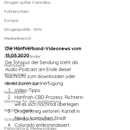
Drogen außer Cannabis
Führerschein
Europa
Drogenpolitik - DHV
Medienbericht
Internationales
Die Hanfverband-Videonews vom 
15.05.2020
Legalisierte Länder
Die Tonspur der Sendung steht als 
Hanfszene
Audio-Podcast am Ende dieser 
Mitmachen!
Nachricht zum downloaden oder 
direkt hören zur Verfügung.
Meinungsumfragen
Video-Tipps
Repression
Hanfnah-CBD-Prozess: Richterin 
Stimmen für die Legalisierung
will es sich nochmal überlegen
Recht & Urteile
Drogenkrieg verloren: Kartell in 
Mexiko kontrolliert Stadt
Schäden durch Prohibition
Colorado entkriminalisiert 
Panorama & Merkwürdiges