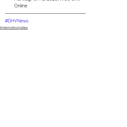
Online
#DHVNews
Internationales
Panorama & Merkwürdiges
Schäden durch Prohibition
Alle ansehen
Aktuelle Beiträge