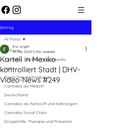
Beitrag
All Posts
Eric wrigth
All Posts
15. Mai 2020
2 Min. Lesezeit
Kartell in Mexiko
Cannabis - Risiken & Nebenwirku
kontrolliert Stadt | DHV-
CBD
Deutscher Hanfverband
Video-News #249
Cannabis als Medizin
Deutschland
Cannabis als Rohstoff und Nahrungsm
Cannabis Social Clubs
Drogenhilfe, Therapie und Präventio