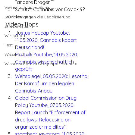
“andere Drogen”
Veranstaltungsbericht
Schützt Cannabis vor Covid-19?
Termine
Stimmen gegen die Legalisierung
Video-Tipps
Streckmittel
Justus Haucap Youtube, 
Wirtschaft
11.05.2020: Cannabis kapert 
Test
Deutschland!
Wissenschaft
Mai Lab Youtube, 14.05.2020: 
Cannabis wissenschaftlich 
Wissenschaft zu Drogenpolitik und a
geprüft
Weltspiegel, 03.05.2020: Lesotho: 
Der Kampf um den legalen 
Cannabis-Anbau
Global Commission on Drug 
Policy Youtube, 07.05.2020: 
Report Launch “Enforcement of 
drug laws: Refocusing on 
organized crime elites”.
stopthedrugwar.org, 11.05.2020: 