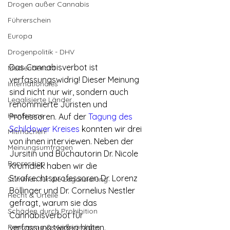
Drogen außer Cannabis
Führerschein
Europa
Drogenpolitik - DHV
Das Cannabisverbot ist 
Medienbericht
verfassungswidrig! Dieser Meinung 
Internationales
sind nicht nur wir, sondern auch 
Legalisierte Länder
renommierte Juristen und 
Hanfszene
Professoren. Auf der 
Tagung des 
Schildower Kreises
 konnten wir drei 
Mitmachen!
von ihnen interviewen. Neben der 
Meinungsumfragen
Jursitin und Buchautorin Dr. Nicole 
Repression
Krumdiek haben wir die 
Strafrechtsprofessoren Dr. Lorenz 
Stimmen für die Legalisierung
Böllinger und Dr. Cornelius Nestler 
Recht & Urteile
gefragt, warum sie das 
Schäden durch Prohibition
Cannabisverbot für 
Panorama & Merkwürdiges
verfassungswidrig halten.