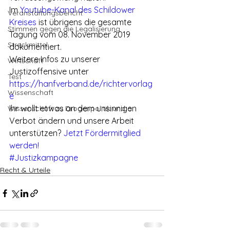
Im 
Youtube-Kanal des Schildower 
Veranstaltungsbericht
Kreises
 ist übrigens die gesamte 
Stimmen gegen die Legalisierung
Tagung vom 08. November 2019 
Streckmittel
dokumentiert.
Weitere Infos zu unserer 
Wirtschaft
Justizoffensive unter  
Test
https://hanfverband.de/richtervorlag
Wissenschaft
e
Ihr wollt etwas an dem unsinnigen 
Wissenschaft zu Drogenpolitik und a
Verbot ändern und unsere Arbeit 
unterstützen? 
Jetzt Fördermitglied 
werden!
#Justizkampagne
Recht & Urteile