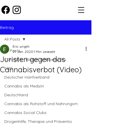
Beitrag
All Posts
Eric wrigth
All Posts
21. Jan. 2020
1 Min. Lesezeit
Juristen gegen das
Cannabis - Risiken & Nebenwirku
Cannabisverbot (Video)
CBD
Deutscher Hanfverband
Cannabis als Medizin
Deutschland
Cannabis als Rohstoff und Nahrungsm
Cannabis Social Clubs
Drogenhilfe, Therapie und Präventio