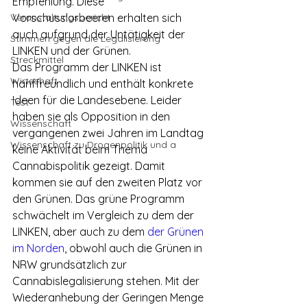
Empfehlung. Diese 
Veranstaltungsbericht
Vorschusslorbeeren erhalten sich 
auch aufgrund der Untätigkeit der 
Stimmen gegen die Legalisierung
LINKEN und der Grünen.
Streckmittel
Das Programm der LINKEN ist 
Wirtschaft
hanffreundlich und enthält konkrete 
Ideen für die Landesebene. Leider 
Test
haben sie als Opposition in den 
Wissenschaft
vergangenen zwei Jahren im Landtag 
Wissenschaft zu Drogenpolitik und a
keine Aktivität beim Thema 
Cannabispolitik gezeigt. Damit 
kommen sie auf den zweiten Platz vor 
den Grünen. Das grüne Programm 
schwächelt im Vergleich zu dem der 
LINKEN, aber auch zu dem 
der Grünen 
im Norden
, obwohl auch die Grünen in 
NRW grundsätzlich zur 
Cannabislegalisierung stehen. Mit der 
Wiederanhebung der Geringen Menge 