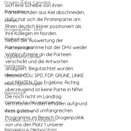
Drogen außer Cannabis
sich eine Scheibe von ihren 
Führerschein
Parteifreunden aus Kiel abschneiden, 
dafür hat sich die Piratenpartei am 
Europa
Rhein deutlich klarer positioniert als 
Drogenpolitik - DHV
ihre Kollegen im Norden.
Medienbericht
Neben der Auswertung der 
Parteiprogramme hat der DHV wieder 
Internationales
Wahlprüfsteine an die Parteien 
Legalisierte Länder
verschickt und die Antworten 
Hanfszene
analysiert. Begutachtet wurden 
Mitmachen!
diesmal CDU, SPD, FDP, GRÜNE, LINKE 
und PIRATEN. Das Ergebnis: Richtig 
Meinungsumfragen
überzeugend ist keine Partei in NRW.
Repression
Die noch nicht im Landtag 
Stimmen für die Legalisierung
vertretenen Piraten erhalten aufgrund 
ihres guten und umfangreichen 
Recht & Urteile
Programms im Bereich Drogenpolitik 
Schäden durch Prohibition
von uns den Platz 1 unserer 
Panorama & Merkwürdiges