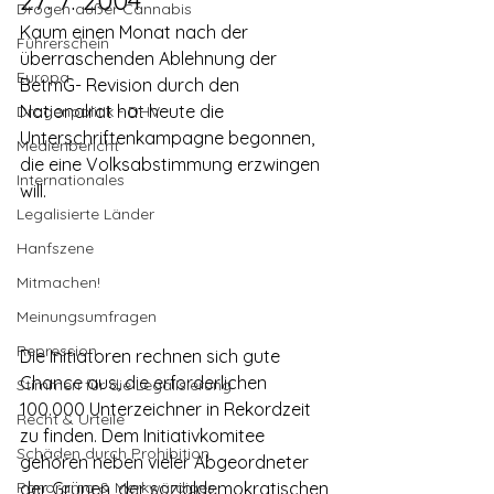
27. 7. 2004
Drogen außer Cannabis
Kaum einen Monat nach der 
Führerschein
überraschenden Ablehnung der 
Europa
BetmG- Revision durch den 
Nationalrat hat heute die 
Drogenpolitik - DHV
Unterschriftenkampagne begonnen, 
Medienbericht
die eine Volksabstimmung erzwingen 
Internationales
will.
Legalisierte Länder
Hanfszene
Mitmachen!
Meinungsumfragen
Repression
Die Initiatoren rechnen sich gute 
Chance aus, die erforderlichen 
Stimmen für die Legalisierung
100.000 Unterzeichner in Rekordzeit 
Recht & Urteile
zu finden. Dem Initiativkomitee 
Schäden durch Prohibition
gehören neben vieler Abgeordneter 
Panorama & Merkwürdiges
der Grünen, der sozialdemokratischen 