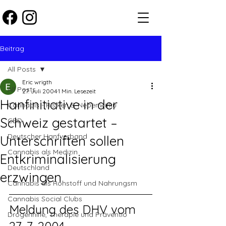
Beitrag
All Posts
Eric wrigth
All Posts
27. Juli 2004
1 Min. Lesezeit
Hanfinitiative in der
Cannabis - Risiken & Nebenwirku
Schweiz gestartet –
CBD
Deutscher Hanfverband
Unterschriften sollen
Cannabis als Medizin
Entkriminalisierung
Deutschland
erzwingen
Cannabis als Rohstoff und Nahrungsm
Cannabis Social Clubs
Meldung des DHV vom 
Drogenhilfe, Therapie und Präventio