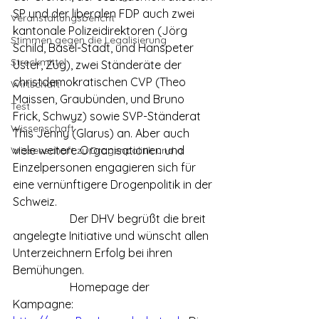
SP und der liberalen FDP auch zwei 
Veranstaltungsbericht
kantonale Polizeidirektoren (Jörg 
Stimmen gegen die Legalisierung
Schild, Basel-Stadt, und Hanspeter 
Streckmittel
Uster, Zug), zwei Ständeräte der 
christdemokratischen CVP (Theo 
Wirtschaft
Maissen, Graubünden, und Bruno 
Test
Frick, Schwyz) sowie SVP-Ständerat 
Wissenschaft
This Jenny (Glarus) an. Aber auch 
viele weitere Organisationen und 
Wissenschaft zu Drogenpolitik und a
Einzelpersonen engagieren sich für 
eine vernünftigere Drogenpolitik in der 
Schweiz.
		Der DHV begrüßt die breit 
angelegte Initiative und wünscht allen 
Unterzeichnern Erfolg bei ihren 
Bemühungen.
		Homepage der 
Kampagne: 