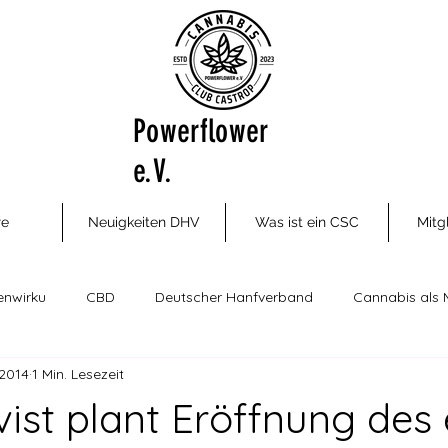
Powerflower
e.V.
re
Neuigkeiten DHV
Was ist ein CSC
Mitg
enwirku
CBD
Deutscher Hanfverband
Cannabis als 
 2014
1 Min. Lesezeit
ungsm
Cannabis Social Clubs
Drogenhilfe, Therapie und P
vist plant Eröffnung des 