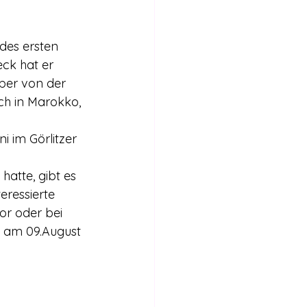
Internationales
des ersten 
Stimmen für die Legalisierung
ck hat er 
aber von der 
ch in Marokko, 
bericht
i im Görlitzer 
atte, gibt es 
eressierte 
or oder bei 
e am 09.August 