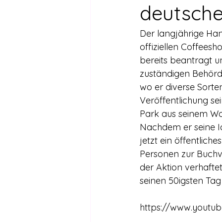
Drogen außer Cannabis
Füh
deutsche
Der langjährige Hanf
Legalisierte Länder
Hanfsze
offiziellen Coffees
bereits beantragt u
zuständigen Behörde 
Recht & Urteile
Schäden durc
wo er diverse Sorte
Veröffentlichung se
Park aus seinem Wo
Stimmen gegen die Legalisierung
Nachdem er seine Id
jetzt ein öffentlich
Personen zur Buchvo
Wissenschaft zu Drogenpolitik un
der Aktion verhafte
seinen 50igsten Tag
https://www.yout