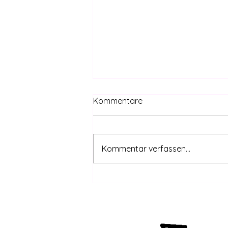
Kommentare
Kommentar verfassen...
CanG safe – THC-Grenzwert
coming | DHV-Video-News
#415