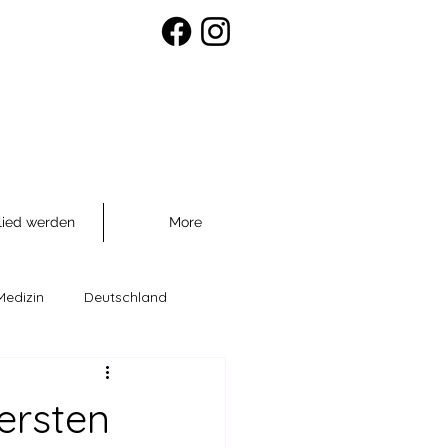
lied werden
More
Medizin
Deutschland
räventio
ersten