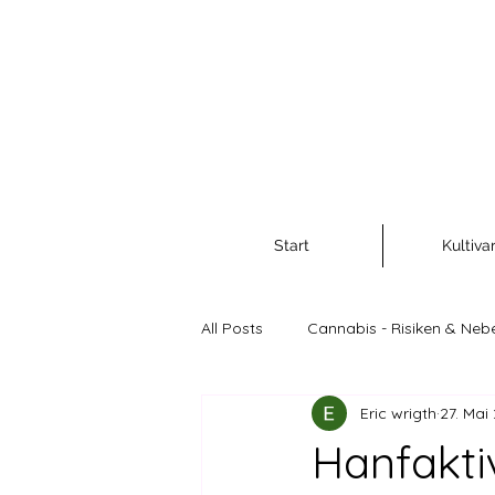
Start
Kultiva
All Posts
Cannabis - Risiken & Neb
Eric wrigth
27. Mai
Cannabis als Rohstoff und Nahr
Hanfakti