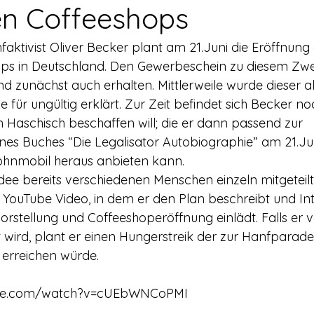
rerschein
Europa
Drogenpolitik - DHV
Medienbericht
n Coffeeshops
aktivist Oliver Becker plant am 21.Juni die Eröffnung 
ne
Mitmachen!
Meinungsumfragen
Repression
hops in Deutschland. Den Gewerbeschein zu diesem Zwe
nd zunächst auch erhalten. Mittlerweile wurde dieser 
für ungültig erklärt. Zur Zeit befindet sich Becker no
h Prohibition
Panorama & Merkwürdiges
Veranstaltungs
n Haschisch beschaffen will; die er dann passend zur 
ines Buches “Die Legalisator Autobiographie” am 21.Jun
hnmobil heraus anbieten kann.
Streckmittel
Wirtschaft
Test
Wissenschaft
ee bereits verschiedenen Menschen einzeln mitgeteilt h
es YouTube Video, in dem er den Plan beschreibt und Int
rstellung und Coffeeshoperöffnung einlädt. Falls er v
d a
t wird, plant er einen Hungerstreik der zur Hanfparad
 erreichen würde.
ube.com/watch?v=cUEbWNCoPMI