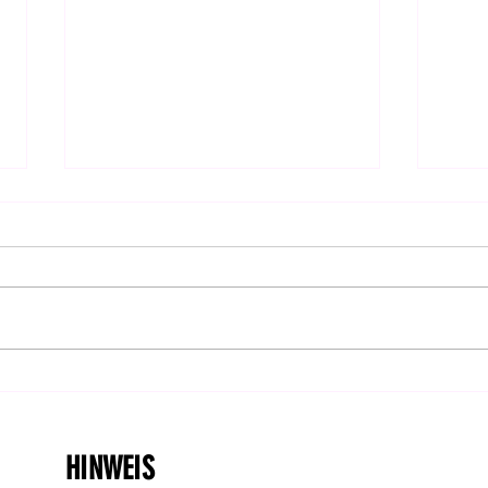
Feiertag: CanG im Bundesrat
Hanf
bestätigt! | DHV-Video-News
Ents
#414
HINWEIS