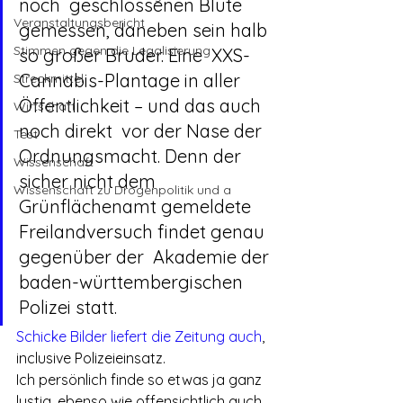
noch  geschlossenen Blüte 
Veranstaltungsbericht
gemessen, daneben sein halb 
Stimmen gegen die Legalisierung
so großer Bruder. Eine  XXS-
Cannabis-Plantage in aller 
Streckmittel
Öffentlichkeit – und das auch 
Wirtschaft
noch direkt  vor der Nase der 
Test
Ordnungsmacht. Denn der 
Wissenschaft
sicher nicht dem  
Wissenschaft zu Drogenpolitik und a
Grünflächenamt gemeldete 
Freilandversuch findet genau 
gegenüber der  Akademie der 
baden-württembergischen 
Polizei statt.
Schicke Bilder liefert die Zeitung auch
, 
inclusive Polizeieinsatz.
Ich persönlich finde so etwas ja ganz 
lustig, ebenso wie offensichtlich auch 