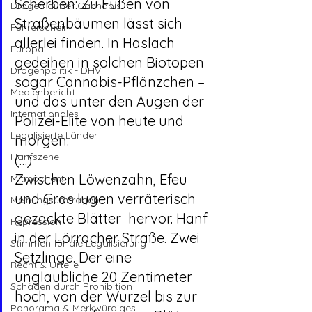
Scherben: Zu Füßen von 
Drogen außer Cannabis
Straßenbäumen lässt sich 
Führerschein
allerlei finden. In Haslach 
Europa
gedeihen in solchen Biotopen 
Drogenpolitik - DHV
sogar Cannabis-Pflänzchen – 
Medienbericht
und das unter den Augen der 
Internationales
Polizei-Elite von heute und 
Legalisierte Länder
morgen. 
Hanfszene
(…)
Zwischen Löwenzahn, Efeu 
Mitmachen!
und Gras lugen verräterisch 
Meinungsumfragen
gezackte Blätter  hervor. Hanf 
Repression
in der Lörracher Straße. Zwei 
Stimmen für die Legalisierung
Setzlinge. Der eine  
Recht & Urteile
unglaubliche 20 Zentimeter 
Schäden durch Prohibition
hoch, von der Wurzel bis zur 
Panorama & Merkwürdiges