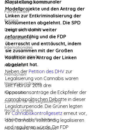
Klarstellung kommunaler 
Drogen außer Cannabis
Modellprojekte und den Antrag der 
Führerschein
Linken zur Entkriminalisierung der 
Europa
Konsumenten abgelehnt. Die SPD 
Drogenpolitik - DHV
zeigt sich damit weiter 
reformunfähig und die FDP 
Medienbericht
überrascht und enttäuscht, indem 
Internationales
sie zusammen mit der Großen 
Legalisierte Länder
Koalition den Antrag der Linken 
abgelehnt hat.
Hanfszene
Neben der 
Petition des DHV
 zur 
Mitmachen!
Legalisierung von Cannabis waren 
Meinungsumfragen
seit Februar 2018 drei 
Oppositionsanträge die Eckpfeiler der 
Repression
cannabispolitischen Debatte in dieser 
Stimmen für die Legalisierung
Legislaturperiode. Die Grünen legten 
Recht & Urteile
ihr 
Cannabiskontrollgesetz
 erneut vor, 
Schäden durch Prohibition
das Cannabis vollständig legalisieren 
und regulieren würde. Die FDP 
Panorama & Merkwürdiges