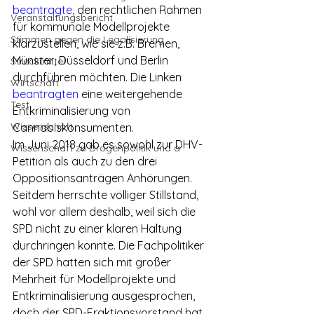
beantragte
, den rechtlichen Rahmen 
Veranstaltungsbericht
für kommunale Modellprojekte 
Stimmen gegen die Legalisierung
klarzustellen, wie sie z.B. Bremen, 
Münster, Düsseldorf und Berlin 
Streckmittel
durchführen möchten. Die Linken 
Wirtschaft
beantragten
 eine weitergehende 
Test
Entkriminalisierung von 
Wissenschaft
Cannabiskonsumenten.
Im Juni 2018 gab es sowohl zur DHV-
Wissenschaft zu Drogenpolitik und a
Petition als auch zu den drei 
Oppositionsanträgen Anhörungen. 
Seitdem herrschte völliger Stillstand, 
wohl vor allem deshalb, weil sich die 
SPD nicht zu einer klaren Haltung 
durchringen konnte. Die Fachpolitiker 
der SPD hatten sich mit großer 
Mehrheit für Modellprojekte und 
Entkriminalisierung ausgesprochen, 
doch der SPD-Fraktionsvorstand hat 