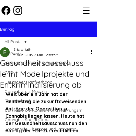
Beitrag
All Posts
Eric wrigth
All Posts
5. Juni 2019
2 Min. Lesezeit
Gesundheitsausschuss
Cannabis - Risiken & Nebenwirku
lehnt Modellprojekte und
CBD
Deutscher Hanfverband
Entkriminalisierung ab
Cannabis als Medizin
Weit über ein Jahr hat der 
Deutschland
Bundestag die zukunftsweisenden 
Anträge der Opposition zu 
Cannabis als Rohstoff und Nahrungsm
Cannabis liegen lassen. Heute hat 
Cannabis Social Clubs
der Gesundheitsausschuss nun den 
Drogenhilfe, Therapie und Präventio
Antrag der FDP zur rechtlichen 