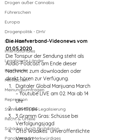
Drogen außer Cannabis
Führerschein
Europa
Drogenpolitik - DHV
Die Hanfverband-Videonews vom 
Medienbericht
01.05.2020
Internationales
Die Tonspur der Sendung steht als 
Legalisierte Länder
Audio-Podcast am Ende dieser 
Hanfszene
Nachricht zum downloaden oder 
direkt hören zur Verfügung.
Mitmachen!
Digitaler Global Marijuana March 
Meinungsumfragen
– Youtube LIVE am 02. Mai ab 14 
Repression
Uhr
Lesetipps
Stimmen für die Legalisierung
3 Gramm Gras: Schüsse bei 
Recht & Urteile
Verfolgungsjagd
Schäden durch Prohibition
Otto Waalkes´ unveröffentlichte 
Panorama & Merkwürdiges
Version