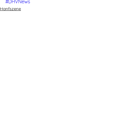
#DHVNews
Hanfszene
Mitmachen!
Alle ansehen
Aktuelle Beiträge