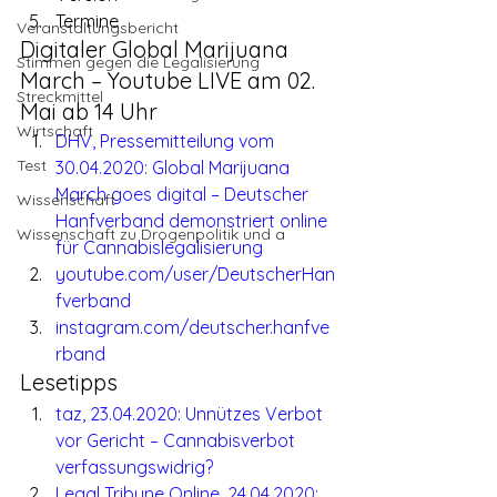
Termine
Veranstaltungsbericht
Digitaler Global Marijuana 
Stimmen gegen die Legalisierung
March – Youtube LIVE am 02. 
Streckmittel
Mai ab 14 Uhr
Wirtschaft
DHV, Pressemitteilung vom 
Test
30.04.2020: Global Marijuana 
March goes digital – Deutscher 
Wissenschaft
Hanfverband demonstriert online 
Wissenschaft zu Drogenpolitik und a
für Cannabislegalisierung
youtube.com/user/DeutscherHan
fverband
instagram.com/deutscher.hanfve
rband
Lesetipps
taz, 23.04.2020: Unnützes Verbot 
vor Gericht – Cannabisverbot 
verfassungswidrig?
Legal Tribune Online, 24.04.2020: 