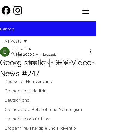
Beitrag
All Posts
Eric wrigth
All Posts
1. Mai 2020
2 Min. Lesezeit
Georg streikt | DHV-Video-
Cannabis - Risiken & Nebenwirku
News #247
CBD
Deutscher Hanfverband
Cannabis als Medizin
Deutschland
Cannabis als Rohstoff und Nahrungsm
Cannabis Social Clubs
Drogenhilfe, Therapie und Präventio