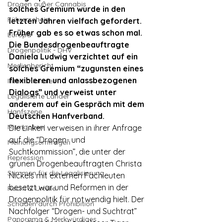
Drogen außer Cannabis
solches Gremium wurde in den 
Führerschein
letzten Jahren vielfach gefordert. 
Früher gab es so etwas schon mal. 
Europa
Die Bundesdrogenbeauftragte 
Drogenpolitik - DHV
Daniela Ludwig verzichtet auf ein 
Medienbericht
solches Gremium “zugunsten eines 
flexibleren und anlassbezogenen 
Internationales
Dialogs” und verweist unter 
Legalisierte Länder
anderem auf ein Gespräch mit dem 
Hanfszene
Deutschen Hanfverband.
Mitmachen!
Die Linken verweisen in ihrer Anfrage 
auf die “Drogen- und 
Meinungsumfragen
Suchtkommission”, die unter der 
Repression
grünen Drogenbeauftragten Christa 
Stimmen für die Legalisierung
Nickels mit externen Fachleuten 
besetzt war und Reformen in der 
Recht & Urteile
Drogenpolitik für notwendig hielt. Der 
Schäden durch Prohibition
Nachfolger “Drogen- und Suchtrat” 
Panorama & Merkwürdiges