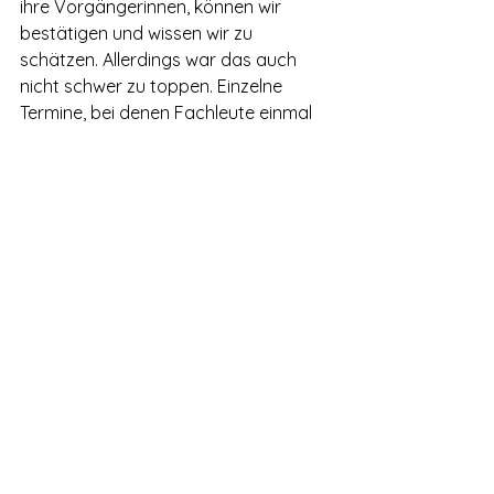
ihre Vorgängerinnen, können wir 
bestätigen und wissen wir zu 
schätzen. Allerdings war das auch 
nicht schwer zu toppen. Einzelne 
Termine, bei denen Fachleute einmal 
angehört werden, sind aber nicht 
vergleichbar mit einem regelmäßigen 
institutionellen und transparenten 
Austausch. Einen zweiten Termin von 
Frau Ludwig mit dem DHV hat es seit 
November 2019 nicht gegeben. Das 
würden wir ebenso begrüßen wie die 
Einrichtung einer unabhängigen 
Expertenkommission.
Es ist schon ein merkwürdigen 
Missverhältnis, wenn einerseits fast 
die Hälfte aller deutschen 
Strafrechtsprofessoren in einem 
eindringlichen Appell eine umfassende 