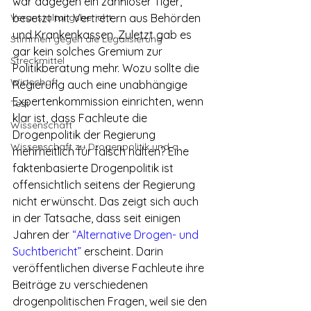
war dagegen ein zahnloser Tiger, 
Veranstaltungsbericht
besetzt mit Vertretern aus Behörden 
und Krankenkassen. Zuletzt gab es 
Stimmen gegen die Legalisierung
gar kein solches Gremium zur 
Streckmittel
Politikberatung mehr. Wozu sollte die 
Wirtschaft
Regierung auch eine unabhängige 
Expertenkommission einrichten, wenn 
Test
klar ist, dass Fachleute die 
Wissenschaft
Drogenpolitik der Regierung 
Wissenschaft zu Drogenpolitik und a
mehrheitlich für falsch halten? Eine 
faktenbasierte Drogenpolitik ist 
offensichtlich seitens der Regierung 
nicht erwünscht. Das zeigt sich auch 
in der Tatsache, dass seit einigen 
Jahren der 
“Alternative Drogen- und 
Suchtbericht”
 erscheint. Darin 
veröffentlichen diverse Fachleute ihre 
Beiträge zu verschiedenen 
drogenpolitischen Fragen, weil sie den 