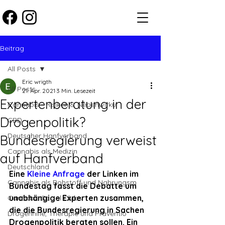
Beitrag
All Posts
Eric wrigth
All Posts
21. Apr. 2021
3 Min. Lesezeit
Expertenberatung in der
Cannabis - Risiken & Nebenwirku
Drogenpolitik?
CBD
Deutscher Hanfverband
Bundesregierung verweist
Cannabis als Medizin
auf Hanfverband
Deutschland
Eine 
Kleine Anfrage
 der Linken im 
Cannabis als Rohstoff und Nahrungsm
Bundestag fasst die Debatte um 
unabhängige Experten zusammen, 
Cannabis Social Clubs
die die Bundesregierung in Sachen 
Drogenhilfe, Therapie und Präventio
Drogenpolitik beraten sollen. Ein 