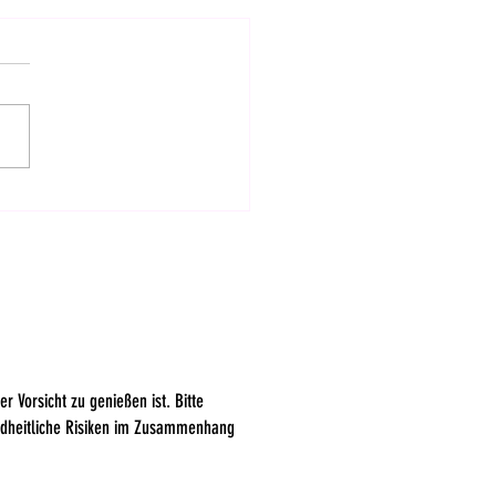
verband begrüßt
cheidung im Bundesrat
r Vorsicht zu genießen ist. Bitte
ndheitliche Risiken im Zusammenhang