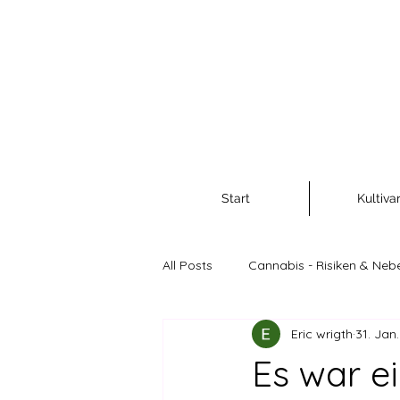
Start
Kultiva
All Posts
Cannabis - Risiken & Neb
Eric wrigth
31. Jan
Cannabis als Rohstoff und Nahr
Es war e