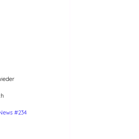
ieder 
ch 
-News #234