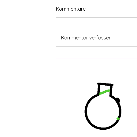
Kommentare
Kommentar verfassen...
CanG safe – THC-Grenzwert
coming | DHV-Video-News
#415