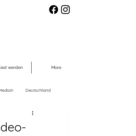
lied werden
More
Medizin
Deutschland
räventio
ideo-