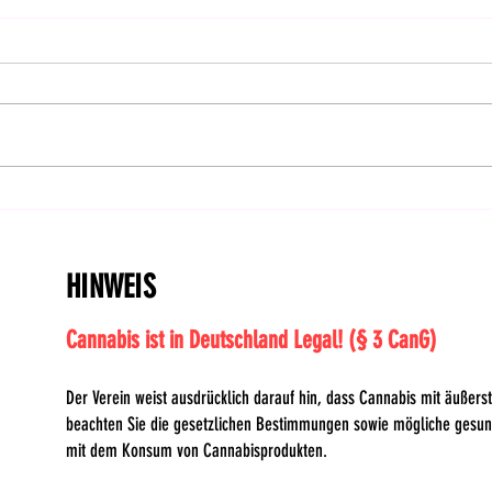
Feiertag: CanG im Bundesrat
Hanf
bestätigt! | DHV-Video-News
Ents
#414
HINWEIS
Cannabis ist in Deutschland Legal! (§ 3 CanG)
Der Verein weist ausdrücklich darauf hin, dass Cannabis mit äußerste
beachten Sie die gesetzlichen Bestimmungen sowie mögliche gesu
mit dem Konsum von Cannabisprodukten.