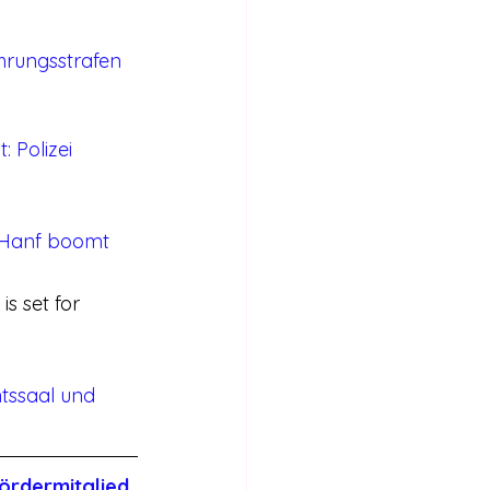
hrungsstrafen 
 Polizei 
: Hanf boomt
s set for 
tssaal und 
ördermitglied 