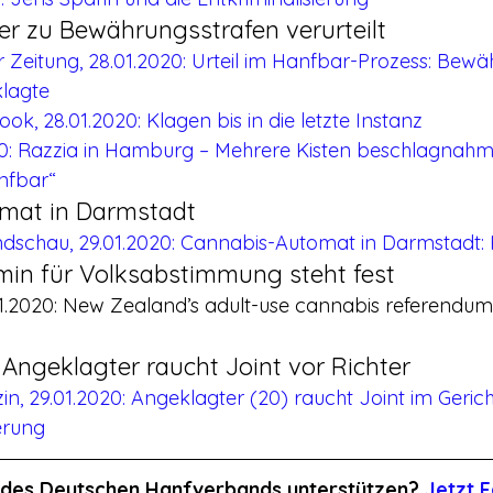
er zu Bewährungsstrafen verurteilt
Zeitung, 28.01.2020: Urteil im Hanfbar-Prozess: Bewä
klagte
k, 28.01.2020: Klagen bis in die letzte Instanz
20: Razzia in Hamburg – Mehrere Kisten beschlagnahmt:
nfbar“
omat in Darmstadt
ndschau, 29.01.2020: Cannabis-Automat in Darmstadt
min für Volksabstimmung steht fest
01.2020: New Zealand’s adult-use cannabis referendum i
Angeklagter raucht Joint vor Richter
, 29.01.2020: Angeklagter (20) raucht Joint im Gerich
ierung
it des Deutschen Hanfverbands unterstützen? 
Jetzt F