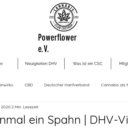
Powerflower
e.V.
re
Neuigkeiten DHV
Was ist ein CSC
Mitg
enwirku
CBD
Deutscher Hanfverband
Cannabis als 
. 2020
2 Min. Lesezeit
ungsm
Cannabis Social Clubs
Drogenhilfe, Therapie und P
inmal ein Spahn | DHV-V