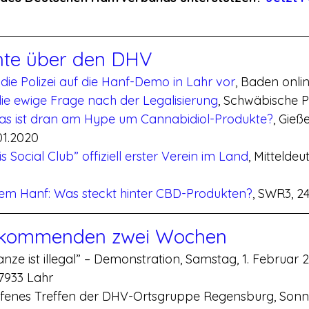
hte über den DHV
 die Polizei auf die Hanf-Demo in Lahr vor
, Baden onlin
ie ewige Frage nach der Legalisierung
, Schwäbische P
as ist dran am Hype um Cannabidiol-Produkte?
, Gieß
01.2020
 Social Club” offiziell erster Verein im Land
, Mitteldeu
em Hanf: Was steckt hinter CBD-Produkten?
, SWR3, 2
 kommenden zwei Wochen
anze ist illegal” – Demonstration, Samstag, 1. Februar 2
7933 Lahr
fenes Treffen der DHV-Ortsgruppe Regensburg, Sonnt