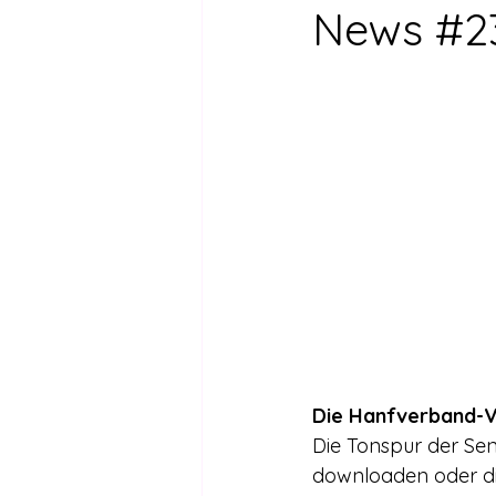
Drogen außer Cannabis
Füh
News #2
Legalisierte Länder
Hanfsze
Recht & Urteile
Schäden durc
Stimmen gegen die Legalisierung
Wissenschaft zu Drogenpolitik un
Die Hanfverband-V
Die Tonspur der Se
downloaden oder di