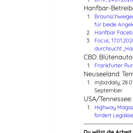
Hanfbar-Betreib
Braunschweiger 
für beide Ange
Hanfbar Faceboo
Focus, 17.01.20
durchsucht „Ha
CBD: Blütenaut
Frankfurter Ru
Neuseeland: Ter
mjbizdaily, 28.
September
USA/Tennessee: 
Highway Magazin
fordert Legalis
Du willst die Arbe