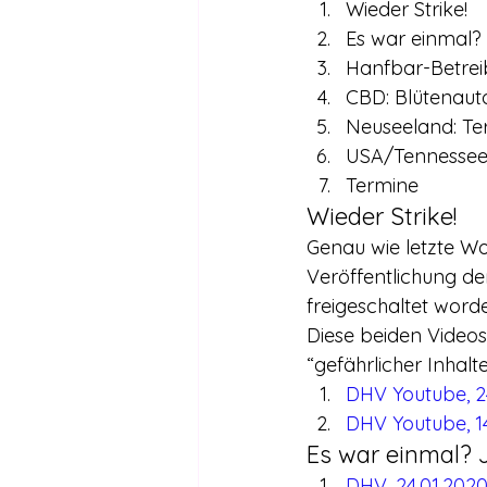
Wieder Strike!
Es war einmal? 
Hanfbar-Betreib
CBD: Blütenaut
Neuseeland: Te
USA/Tennessee:
Termine
Wieder Strike!
Genau wie letzte Wo
Veröffentlichung d
freigeschaltet word
Diese beiden Videos
“gefährlicher Inhal
DHV Youtube, 2
DHV Youtube, 14
Es war einmal? 
DHV, 24.01.2020