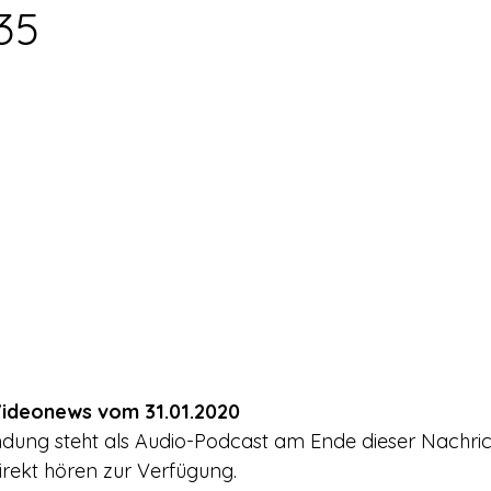
rerschein
Europa
Drogenpolitik - DHV
Medienbericht
35
ne
Mitmachen!
Meinungsumfragen
Repression
h Prohibition
Panorama & Merkwürdiges
Veranstaltungs
Streckmittel
Wirtschaft
Test
Wissenschaft
d a
ideonews vom 31.01.2020
ndung steht als Audio-Podcast am Ende dieser Nachri
rekt hören zur Verfügung.