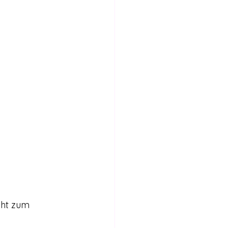
Internationales
Stimmen für die Legalisierung
bericht
cht zum 