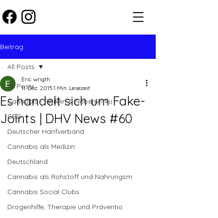
Beitrag
All Posts
Eric wrigth
All Posts
11. Dez. 2015
1 Min. Lesezeit
Es handelt sich um Fake-
Cannabis - Risiken & Nebenwirku
Joints | DHV News #60
CBD
Deutscher Hanfverband
Cannabis als Medizin
Deutschland
Cannabis als Rohstoff und Nahrungsm
Cannabis Social Clubs
Drogenhilfe, Therapie und Präventio