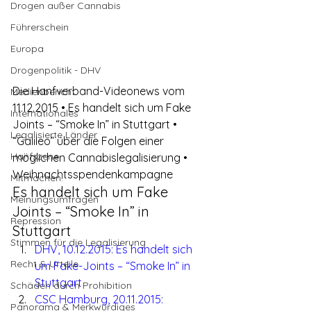
Drogen außer Cannabis
Führerschein
Europa
Drogenpolitik - DHV
Die Hanfverband-Videonews vom 
Medienbericht
11.12.2015 • Es handelt sich um Fake 
Internationales
Joints – “Smoke In” in Stuttgart • 
Legalisierte Länder
“Galileo” über die Folgen einer 
Hanfszene
möglichen Cannabislegalisierung • 
Weihnachtsspendenkampagne
Mitmachen!
Es handelt sich um Fake 
Meinungsumfragen
Joints – “Smoke In” in 
Repression
Stuttgart
Stimmen für die Legalisierung
DHV, 10.12.2015: Es handelt sich 
Recht & Urteile
um Fake-Joints – “Smoke In” in 
Stuttgart
Schäden durch Prohibition
CSC Hamburg, 20.11.2015: 
Panorama & Merkwürdiges