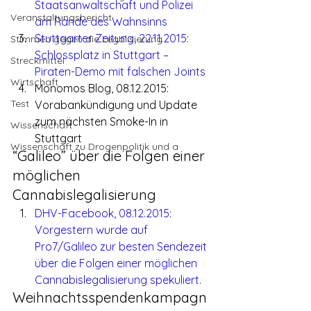
Staatsanwaltschaft und Polizei 
Veranstaltungsbericht
am Rande des Wahnsinns
Stuttgarter Zeitung, 22.11.2015: 
Stimmen gegen die Legalisierung
Schlossplatz in Stuttgart – 
Streckmittel
Piraten-Demo mit falschen Joints
Wirtschaft
Monomos Blog, 08.12.2015: 
Test
Vorabankündigung und Update 
zum nächsten Smoke-In in 
Wissenschaft
Stuttgart
Wissenschaft zu Drogenpolitik und a
“Galileo” über die Folgen einer 
möglichen 
Cannabislegalisierung
DHV-Facebook, 08.12.2015: 
Vorgestern wurde auf 
Pro7/Galileo zur besten Sendezeit 
über die Folgen einer möglichen 
Cannabislegalisierung spekuliert.
Weihnachtsspendenkampagn