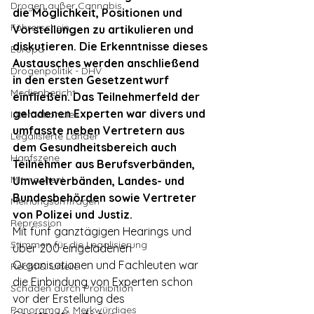
Drogen außer Cannabis
die Möglichkeit, Positionen und 
Führerschein
Vorstellungen zu artikulieren und 
diskutieren. Die Erkenntnisse dieses 
Europa
Austausches werden anschließend 
Drogenpolitik - DHV
in den ersten Gesetzentwurf 
Medienbericht
einfließen. Das Teilnehmerfeld der 
geladenen Experten war divers und 
Internationales
umfasste neben Vertretern aus 
Legalisierte Länder
dem Gesundheitsbereich auch 
Hanfszene
Teilnehmer aus Berufsverbänden, 
Mitmachen!
Umweltverbänden, Landes- und 
Bundesbehörden sowie Vertreter 
Meinungsumfragen
von Polizei und Justiz.
Repression
Mit fünf ganztägigen Hearings und 
Stimmen für die Legalisierung
über 200 eingeladenen 
Organisationen und Fachleuten war 
Recht & Urteile
die Einbindung von Experten schon 
Schäden durch Prohibition
vor der Erstellung des 
Panorama & Merkwürdiges