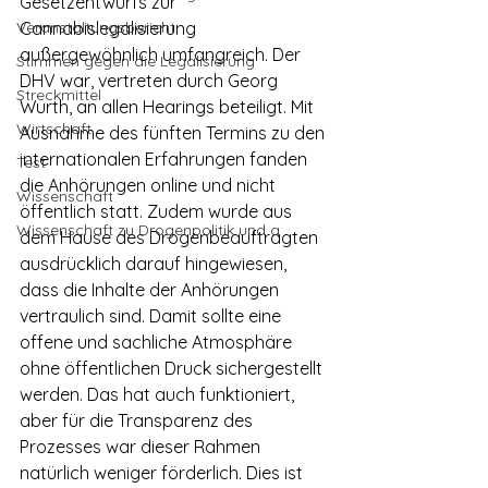
Gesetzentwurfs zur 
Veranstaltungsbericht
Cannabislegalisierung 
außergewöhnlich umfangreich. Der 
Stimmen gegen die Legalisierung
DHV war, vertreten durch Georg 
Streckmittel
Wurth, an allen Hearings beteiligt. Mit 
Wirtschaft
Ausnahme des fünften Termins zu den 
internationalen Erfahrungen fanden 
Test
die Anhörungen online und nicht 
Wissenschaft
öffentlich statt. Zudem wurde aus 
Wissenschaft zu Drogenpolitik und a
dem Hause des Drogenbeauftragten 
ausdrücklich darauf hingewiesen, 
dass die Inhalte der Anhörungen 
vertraulich sind. Damit sollte eine 
offene und sachliche Atmosphäre 
ohne öffentlichen Druck sichergestellt 
werden. Das hat auch funktioniert, 
aber für die Transparenz des 
Prozesses war dieser Rahmen 
natürlich weniger förderlich. Dies ist 