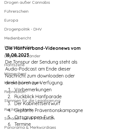
Drogen außer Cannabis
Führerschein
Europa
Drogenpolitik - DHV
Medienbericht
Internationales
Die Hanfverband-Videonews vom 
18.08.2023
Legalisierte Länder
Die Tonspur der Sendung steht als 
Hanfszene
Audio-Podcast am Ende dieser 
Mitmachen!
Nachricht zum downloaden oder 
direkt hören zur Verfügung.
Meinungsumfragen
Vorbemerkungen
Repression
Rückblick Hanfparade
Stimmen für die Legalisierung
Der Kabinettsentwurf
Recht & Urteile
Geplante Präventionskampagne
Ortsgruppen-Funk
Schäden durch Prohibition
Termine
Panorama & Merkwürdiges