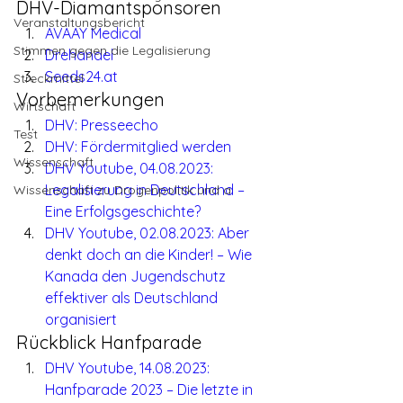
DHV-Diamantsponsoren
Veranstaltungsbericht
AVAAY Medical
Stimmen gegen die Legalisierung
Drehandel
Seeds24.at
Streckmittel
Vorbemerkungen
Wirtschaft
DHV: Presseecho
Test
DHV: Fördermitglied werden
Wissenschaft
DHV Youtube, 04.08.2023: 
Legalisierung in Deutschland – 
Wissenschaft zu Drogenpolitik und a
Eine Erfolgsgeschichte?
DHV Youtube, 02.08.2023: Aber 
denkt doch an die Kinder! – Wie 
Kanada den Jugendschutz 
effektiver als Deutschland 
organisiert
Rückblick Hanfparade
DHV Youtube, 14.08.2023: 
Hanfparade 2023 – Die letzte in 