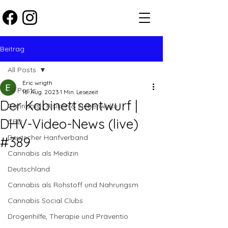
Beitrag
All Posts
Eric wrigth
All Posts
18. Aug. 2023
1 Min. Lesezeit
Der Kabinettsentwurf |
Cannabis - Risiken & Nebenwirku
DHV-Video-News (live)
CBD
Deutscher Hanfverband
#389
Cannabis als Medizin
Deutschland
Cannabis als Rohstoff und Nahrungsm
Cannabis Social Clubs
Drogenhilfe, Therapie und Präventio