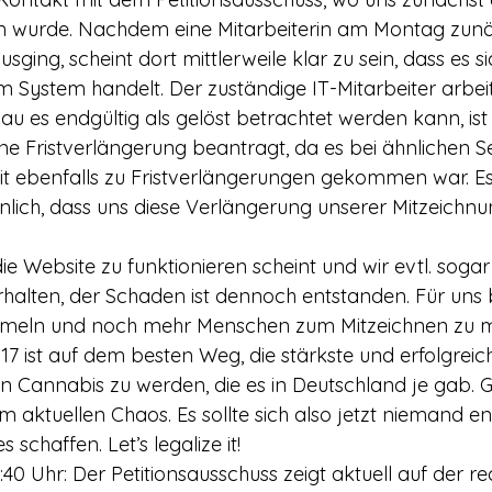
 wurde. Nachdem eine Mitarbeiterin am Montag zunä
ging, scheint dort mittlerweile klar zu sein, dass es s
im System handelt. Der zuständige IT-Mitarbeiter arbe
u es endgültig als gelöst betrachtet werden kann, i
ine Fristverlängerung beantragt, da es bei ähnlichen S
t ebenfalls zu Fristverlängerungen gekommen war. Es 
lich, dass uns diese Verlängerung unserer Mitzeichnun
e Website zu funktionieren scheint und wir evtl. sogar
halten, der Schaden ist dennoch entstanden. Für uns bl
mmeln und noch mehr Menschen zum Mitzeichnen zu mo
7 ist auf dem besten Weg, die stärkste und erfolgreich
on Cannabis zu werden, die es in Deutschland je gab. 
aktuellen Chaos. Es sollte sich also jetzt niemand e
 schaffen. Let’s legalize it!
0 Uhr: Der Petitionsausschuss zeigt aktuell auf der re