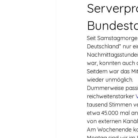
Drogen außer Cannabis
Füh
Serverp
Bundest
Legalisierte Länder
Hanfsze
Seit Samstagmorge
Deutschland” nur e
Recht & Urteile
Schäden durc
Nachmittagsstunden 
war, konnten auch d
Seitdem war das Mi
Stimmen gegen die Legalisierung
wieder unmöglich.
Dummerweise passier
reichweitenstarker 
Wissenschaft zu Drogenpolitik un
tausend Stimmen ver
etwa 45.000 mal ange
von externen Kanälen
Am Wochenende konnt
Montag sind wir im 