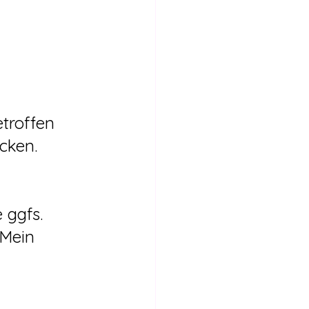
icken.
 ggfs. 
„Mein 