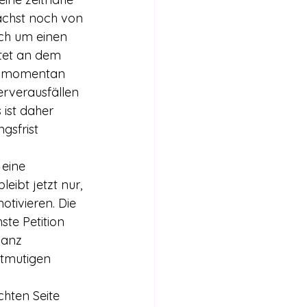
chst noch von 
ich um einen 
itet an dem 
st momentan 
erverausfällen 
ist daher 
gsfrist 
 eine 
eibt jetzt nur, 
tivieren. Die 
ste Petition 
Ganz 
ntmutigen 
chten Seite 