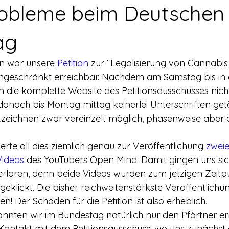
rerschein
Europa
Drogenpolitik - DHV
Medienbericht
robleme beim Deutschen
ag
ne
Mitmachen!
Meinungsumfragen
Repression
n war unsere 
Petition
 zur “Legalisierung von Cannabis 
ingeschränkt erreichbar. Nachdem am Samstag bis in 
h Prohibition
Panorama & Merkwürdiges
Veranstaltungs
die komplette Website des Petitionsausschusses nicht
anach bis Montag mittag keinerlei Unterschriften getä
tzeichnen zwar vereinzelt möglich, phasenweise aber
Streckmittel
Wirtschaft
Test
Wissenschaft
te all dies ziemlich genau zur Veröffentlichung 
zweie
Videos
 des YouTubers Open Mind. Damit gingen uns sich
d a
loren, denn beide Videos wurden zum jetzigen Zeitpu
klickt. Die bisher reichweitenstärkste Veröffentlichun
! Der Schaden für die Petition ist also erheblich.
en wir im Bundestag natürlich nur den Pförtner erre
Kontakt mit dem Petitionsausschuss, wo uns zunächst 