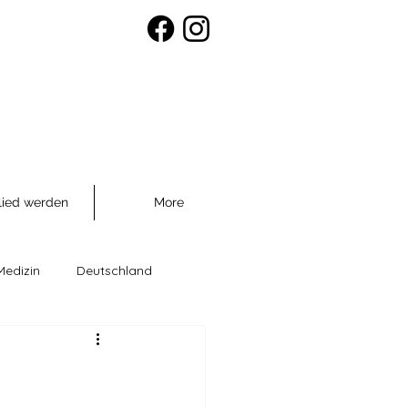
lied werden
More
Medizin
Deutschland
räventio