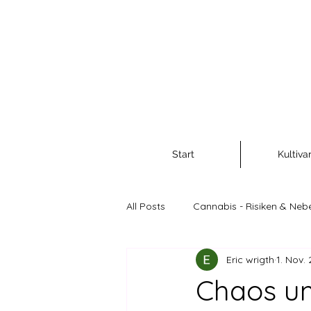
Start
Kultiva
All Posts
Cannabis - Risiken & Neb
Eric wrigth
1. Nov.
Cannabis als Rohstoff und Nahr
Chaos um