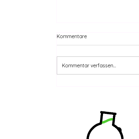
Kommentare
Kommentar verfassen...
CanG safe – THC-Grenzwert
coming | DHV-Video-News
#415