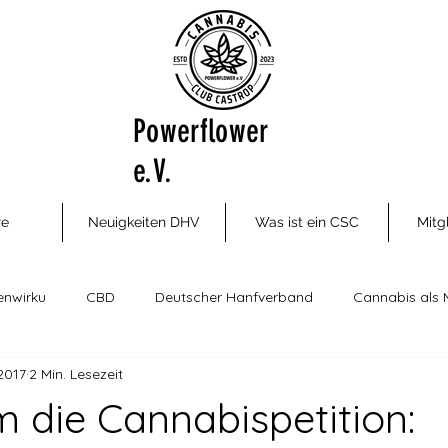
Powerflower
e.V.
re
Neuigkeiten DHV
Was ist ein CSC
Mitg
enwirku
CBD
Deutscher Hanfverband
Cannabis als 
 2017
2 Min. Lesezeit
ungsm
Cannabis Social Clubs
Drogenhilfe, Therapie und P
 die Cannabispetition: