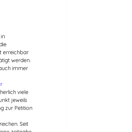
Internationales
Stimmen für die Legalisierung
in 
die 
bericht
 erreichbar 
tigt werden. 
 auch immer 
r
erlich viele 
nkt jeweils 
g zur Petition 
ichen. Seit 
eine zeitnahe 