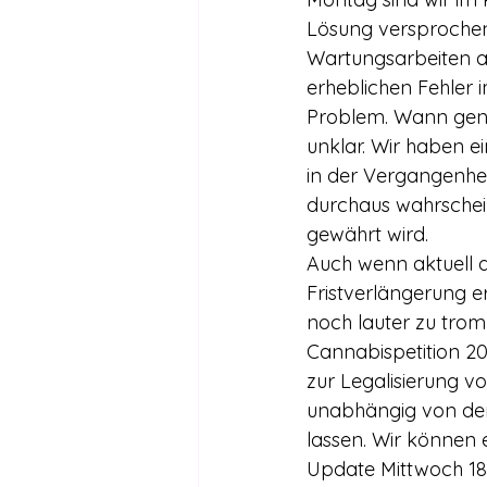
Lösung versprochen
Wartungsarbeiten aus
erheblichen Fehler 
Problem. Wann gena
unklar. Wir haben e
in der Vergangenhei
durchaus wahrschein
gewährt wird.
Auch wenn aktuell di
Fristverlängerung er
noch lauter zu tro
Cannabispetition 201
zur Legalisierung v
unabhängig von dem 
lassen. Wir können es
Update Mittwoch 18:4