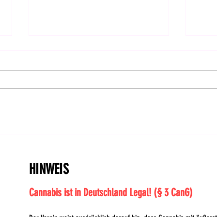
Feiertag: CanG im Bundesrat
Hanf
bestätigt! | DHV-Video-News
Ents
#414
HINWEIS
Cannabis ist in Deutschland Legal! (§ 3 CanG)