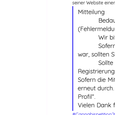
seiner Website eine
Mitteilung
		Bedauerlicherweise gab es Probleme 
(Fehlermeldu
		Wir 
		Sofern eine bereits veranlasste Registrierung betroffen 
war, sollten 
		Sollte dies nicht erfolgreich sein, führen Sie die 
Registrierung
Sofern die Mi
erneut durch.
Profil“.
Vielen Dank f
#Cannabispetition2