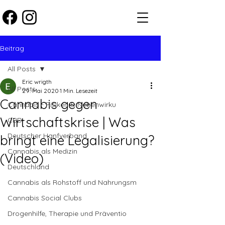
Beitrag
All Posts
Eric wrigth
All Posts
29. Mai 2020
1 Min. Lesezeit
Cannabis gegen
Cannabis - Risiken & Nebenwirku
Wirtschaftskrise | Was
CBD
Deutscher Hanfverband
bringt eine Legalisierung?
Cannabis als Medizin
(Video)
Deutschland
Cannabis als Rohstoff und Nahrungsm
Cannabis Social Clubs
Drogenhilfe, Therapie und Präventio