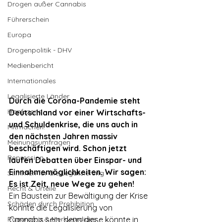
Drogen außer Cannabis
Führerschein
Europa
Drogenpolitik - DHV
Medienbericht
Internationales
Legalisierte Länder
Durch die Corona-Pandemie steht 
Hanfszene
Deutschland vor einer Wirtschafts- 
und Schuldenkrise, die uns auch in 
Mitmachen!
den nächsten Jahren massiv 
Meinungsumfragen
beschäftigen wird. Schon jetzt 
Repression
laufen Debatten über Einspar- und 
Einnahmemöglichkeiten. Wir sagen: 
Stimmen für die Legalisierung
Es ist Zeit, neue Wege zu gehen!
Recht & Urteile
Ein Baustein zur Bewältigung der Krise 
Schäden durch Prohibition
könnte die Legalisierung von 
Panorama & Merkwürdiges
Cannabis sein, denn diese könnte in 