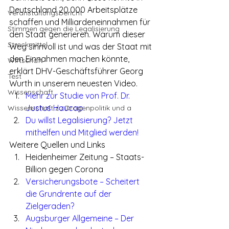
Deutschland 20.000 Arbeitsplätze 
Veranstaltungsbericht
schaffen und Milliardeneinnahmen für 
Stimmen gegen die Legalisierung
den Staat generieren. Warum dieser 
Streckmittel
Weg sinnvoll ist und was der Staat mit 
den Einnahmen machen könnte, 
Wirtschaft
erklärt DHV-Geschäftsführer Georg 
Test
Wurth in unserem neuesten Video.
Wissenschaft
Mehr zur Studie von Prof. Dr. 
Justus Haucap
Wissenschaft zu Drogenpolitik und a
Du willst Legalisierung? Jetzt 
mithelfen und Mitglied werden! 
Weitere Quellen und Links
Heidenheimer Zeitung – Staats-
Billion gegen Corona 
Versicherungsbote – Scheitert 
die Grundrente auf der 
Zielgeraden? 
Augsburger Allgemeine – Der 