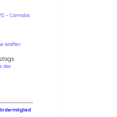
PD – Cannabis 
ne Waffen 
tstags
s des 
ördermitglied 