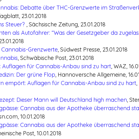
annabis: Debatte über THC-Grenzwerte im Straßenver
gblatt, 23.01.2018
s Steuer? 
, Sächsische Zeitung, 23.01.2018
nten als Autofahrer: “Was der Gesetzgeber da zugelas
23.01.2018
r Cannabis-Grenzwerte
, Südwest Presse, 23.01.2018
annabis
, Schwäbische Post, 23.01.2018
 Auflagen für Cannabis-Anbau sind zu hart
, WAZ, 16.0
dizin: Der grüne Flop
, Hannoversche Allgemeine, 16.0
rn empört: Auflagen für Cannabis-Anbau sind zu hart
,
ezept: Dieser Mann will Deutschland high machen
, Ste
pässe: Cannabis aus der Apotheke überraschend sta
sn.com, 10.01.2018
pässe: Cannabis aus der Apotheke überraschend sta
heinische Post, 10.01.2018