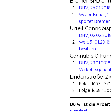
Bremer SPD entt
DHV, 26.01.2018
Weser Kurier, 
spaltet Bremer 
Urteil: Cannabis
DHV, 02.02.2018
Welt, 31.01.20
besitzen
Cannabis & Führ
DHV, 29.01.2018
Verkehrsgerich
Lindenstraße: Zi
Folge 1657 “Ali” 
Folge 1658 “B
Du willst die Arbe
werden!