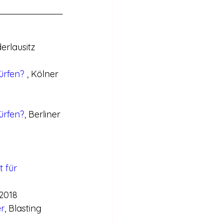
derlausitz 
ürfen? 
, Kölner 
ürfen?
, Berliner 
 für 
.2018
er
, Blasting 