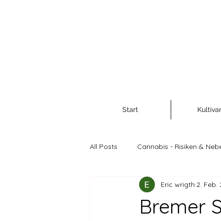
Start
Kultiva
All Posts
Cannabis - Risiken & Neb
Eric wrigth
2. Feb.
Cannabis als Rohstoff und Nahr
Bremer S