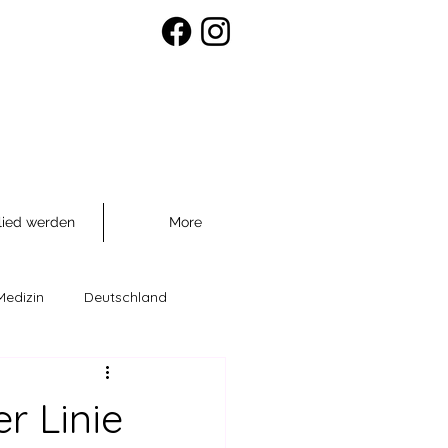
lied werden
More
Medizin
Deutschland
räventio
r Linie