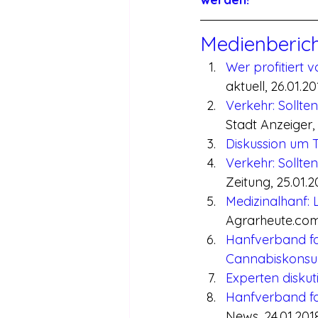
Medienberic
Wer profitiert 
aktuell, 26.01.20
Verkehr: Sollt
Stadt Anzeiger,
Diskussion um
Verkehr: Sollt
Zeitung, 25.01.2
Medizinalhanf:
Agrarheute.com,
Hanfverband fo
Cannabiskons
Experten disku
Hanfverband for
News, 24.01.201