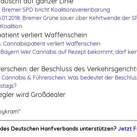
äuscht auf ganzer Linie
: Bremer SPD bricht Koalitionsvereinbarung
23.01.2018: Bremer Grüne sauer über Kehrtwende der S
Koalition
patient verliert Waffenschein
: Cannabispatient verliert Waffenschein
18: Bayern Wer Cannabis auf Rezept bekommt, darf kei
erschein: der Beschluss des Verkehrsgerich
: Cannabis & Führerschein: Was bedeutet der Beschlus
tstags?
egler wird Großdealer
abykram”
it des Deutschen Hanfverbands unterstützen? 
Jetzt F