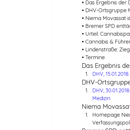
• Das Ergebnis de
• DHV-Ortsgruppe M
• Niema Movassat is
• Bremer SPD enttäu
• Urteil: Cannabispa
• Cannabis & Führer
• Lindenstraße: Zie
• Termine
Das Ergebnis d
DHV, 15.01.201
DHV-Ortsgruppe
DHV, 30.01.2018
Medizin
Niema Movassat 
Homepage Niema
Verfassungspol