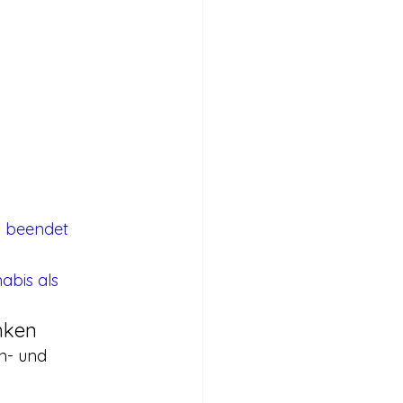
h beendet
abis als 
nken
n- und 