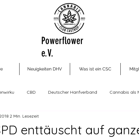
Powerflower
e.V.
re
Neuigkeiten DHV
Was ist ein CSC
Mitg
enwirku
CBD
Deutscher Hanfverband
Cannabis als 
 2018
2 Min. Lesezeit
ungsm
Cannabis Social Clubs
Drogenhilfe, Therapie und P
PD enttäuscht auf ganze