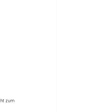
Internationales
Stimmen für die Legalisierung
bericht
cht zum 