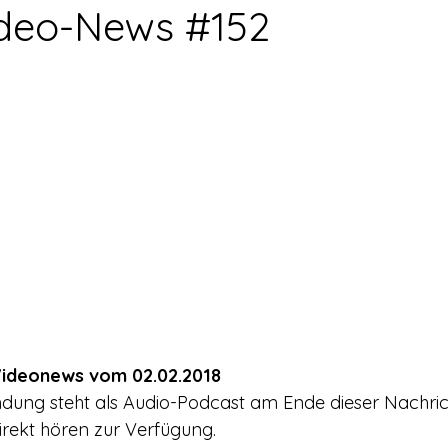
rerschein
Europa
Drogenpolitik - DHV
Medienbericht
ideo-News #152
ne
Mitmachen!
Meinungsumfragen
Repression
h Prohibition
Panorama & Merkwürdiges
Veranstaltungs
Streckmittel
Wirtschaft
Test
Wissenschaft
d a
ideonews vom 02.02.2018
ndung steht als Audio-Podcast am Ende dieser Nachri
rekt hören zur Verfügung.