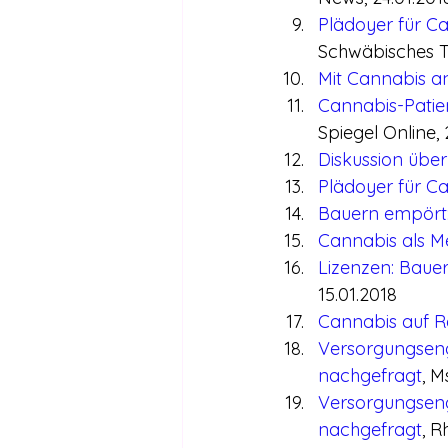
Plädoyer für C
Schwäbisches Ta
Mit Cannabis an
Cannabis-Patie
Spiegel Online, 
Diskussion übe
Plädoyer für C
Bauern empört:
Cannabis als Me
Lizenzen: Baue
15.01.2018
Cannabis auf R
Versorgungseng
nachgefragt
, M
Versorgungseng
nachgefragt
, R