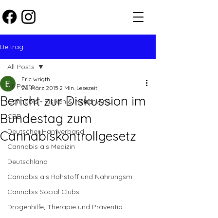
Beitrag
All Posts
Eric wrigth
All Posts
26. März 2015
2 Min. Lesezeit
Bericht zur Diskussion im
Cannabis - Risiken & Nebenwirku
Bundestag zum
CBD
Deutscher Hanfverband
Cannabiskontrollgesetz
Cannabis als Medizin
Deutschland
Cannabis als Rohstoff und Nahrungsm
Cannabis Social Clubs
Drogenhilfe, Therapie und Präventio