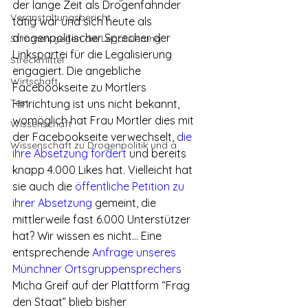
der lange Zeit als Drogenfahnder 
Veranstaltungsbericht
tätig war und sich heute als 
drogenpolitischer Sprecher der 
Stimmen gegen die Legalisierung
Linkspartei für die Legalisierung 
Streckmittel
engagiert. Die angebliche 
Wirtschaft
Facebookseite zu Mortlers 
Test
Hinrichtung ist uns nicht bekannt, 
womöglich hat Frau Mortler dies mit 
Wissenschaft
der Facebookseite verwechselt, 
die 
Wissenschaft zu Drogenpolitik und a
ihre Absetzung fordert
 und bereits 
knapp 4.000 Likes hat. Vielleicht hat 
sie auch die 
öffentliche Petition zu 
ihrer Absetzung
 gemeint, die 
mittlerweile fast 6.000 Unterstützer 
hat? Wir wissen es nicht… Eine 
entsprechende 
Anfrage unseres 
Münchner Ortsgruppensprechers
Micha Greif auf der Plattform “Frag 
den Staat” blieb bisher 