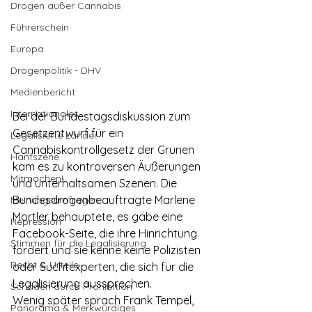
Drogen außer Cannabis
Führerschein
Europa
Drogenpolitik - DHV
Medienbericht
Internationales
Bei der Bundestagsdiskussion zum 
Gesetzentwurf für ein 
Legalisierte Länder
Cannabiskontrollgesetz der Grünen 
Hanfszene
kam es zu kontroversen Äußerungen 
Mitmachen!
und unterhaltsamen Szenen. Die 
Bundesdrogenbeauftragte Marlene 
Meinungsumfragen
Mortler behauptete, es gäbe eine 
Repression
Facebook-Seite, die ihre Hinrichtung 
Stimmen für die Legalisierung
fordert und sie kenne keine Polizisten 
Recht & Urteile
oder Suchtexperten, die sich für die 
Legalisierung aussprechen.
Schäden durch Prohibition
Wenig später sprach Frank Tempel, 
Panorama & Merkwürdiges