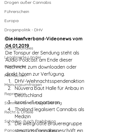
Drogen außer Cannabis
Führerschein
Europa
Drogenpolitik - DHV
Die Hanfverband-Videonews vom 
Medienbericht
04.01.2019
Internationales
Die Tonspur der Sendung steht als 
Legalisierte Länder
Audio-Podcast am Ende dieser 
Hanfszene
Nachricht zum downloaden oder 
direkt hören zur Verfügung.
Mitmachen!
DHV-Weihnachtsspendenaktion
Meinungsumfragen
Nuuvera baut Halle für Anbau in 
Repression
Deutschland
Israel will exportieren
Stimmen für die Legalisierung
Thailand legalisiert Cannabis als 
Recht & Urteile
Medizin
Schäden durch Prohibition
Die weltgrößte Brauereigruppe 
Panorama & Merkwürdiges
steigt ins Cannabisgeschäft ein