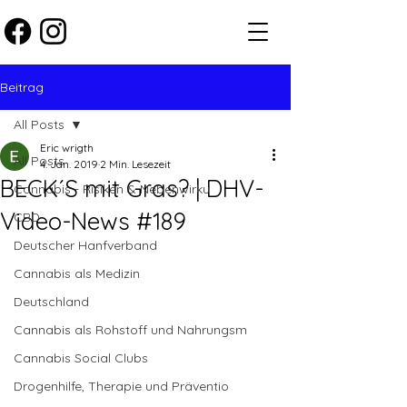
Beitrag
All Posts
Eric wrigth
All Posts
4. Jan. 2019
2 Min. Lesezeit
BECK´S mit Gras? | DHV-
Cannabis - Risiken & Nebenwirku
Video-News #189
CBD
Deutscher Hanfverband
Cannabis als Medizin
Deutschland
Cannabis als Rohstoff und Nahrungsm
Cannabis Social Clubs
Drogenhilfe, Therapie und Präventio