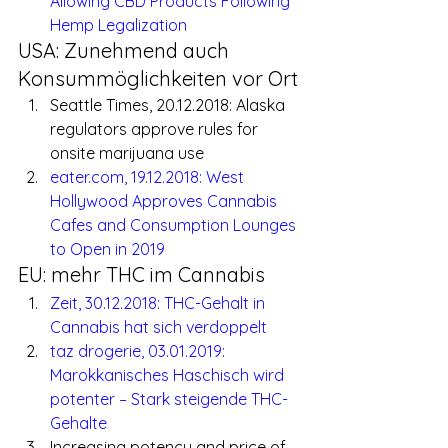
Allowing CBD Products Following 
Hemp Legalization
USA: Zunehmend auch 
Konsummöglichkeiten vor Ort
Seattle Times, 20.12.2018: Alaska 
regulators approve rules for 
onsite marijuana use
eater.com, 19.12.2018: West 
Hollywood Approves Cannabis 
Cafes and Consumption Lounges 
to Open in 2019
EU: mehr THC im Cannabis
Zeit, 30.12.2018: THC-Gehalt in 
Cannabis hat sich verdoppelt
taz drogerie, 03.01.2019: 
Marokkanisches Haschisch wird 
potenter – Stark steigende THC-
Gehalte
Increasing potency and price of 