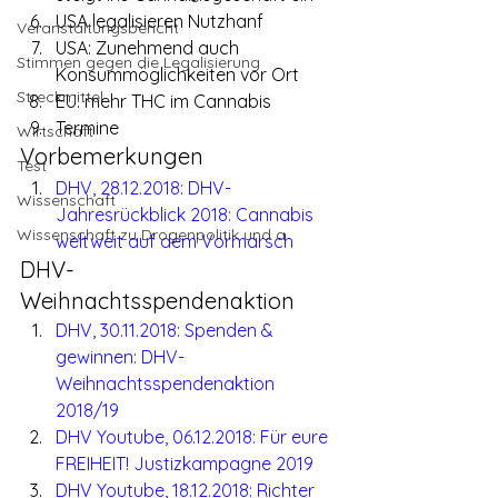
USA legalisieren Nutzhanf
Veranstaltungsbericht
USA: Zunehmend auch 
Stimmen gegen die Legalisierung
Konsummöglichkeiten vor Ort
Streckmittel
EU: mehr THC im Cannabis
Termine
Wirtschaft
Vorbemerkungen
Test
DHV, 28.12.2018: DHV-
Wissenschaft
Jahresrückblick 2018: Cannabis 
Wissenschaft zu Drogenpolitik und a
weltweit auf dem Vormarsch
DHV-
Weihnachtsspendenaktion
DHV, 30.11.2018: Spenden & 
gewinnen: DHV-
Weihnachtsspendenaktion 
2018/19
DHV Youtube, 06.12.2018: Für eure 
FREIHEIT! Justizkampagne 2019
DHV Youtube, 18.12.2018: Richter 