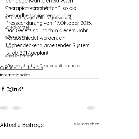
den gegenwärtig effektivsten 
Veranstaltungsbericht
Therapien verschaffen,”  so die 
Gesundheitsministerin in ihrer 
Stimmen gegen die Legalisierung
Presseerklärung vom 17.Oktober 2015. 
Streckmittel
Das Gesetz soll noch in diesem Jahr 
Wirtschaft
verabschiedet werden, ein 
flächendeckend arbeitendes System 
Test
ist ab 2017 geplant.
Wissenschaft
Wissenschaft zu Drogenpolitik und a
Cannabis als Medizin
Internationales
Alle ansehen
Aktuelle Beiträge