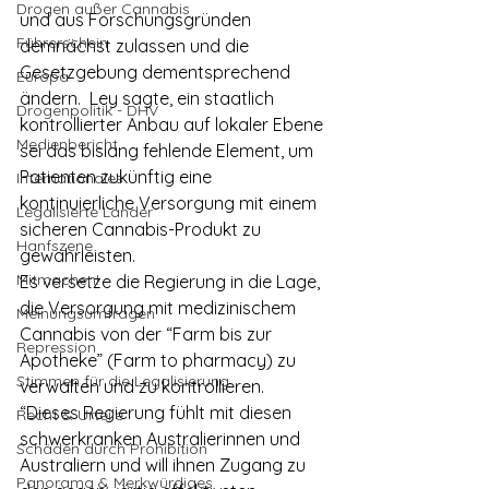
Drogen außer Cannabis
und aus Forschungsgründen 
Führerschein
demnächst zulassen und die 
Gesetzgebung dementsprechend 
Europa
ändern.  Ley sagte, ein staatlich 
Drogenpolitik - DHV
kontrollierter Anbau auf lokaler Ebene 
Medienbericht
sei das bislang fehlende Element, um 
Patienten zukünftig eine 
Internationales
kontinuierliche Versorgung mit einem 
Legalisierte Länder
sicheren Cannabis-Produkt zu 
Hanfszene
gewährleisten.
Mitmachen!
Es versetze die Regierung in die Lage, 
die Versorgung mit medizinischem 
Meinungsumfragen
Cannabis von der “Farm bis zur 
Repression
Apotheke” (Farm to pharmacy) zu 
Stimmen für die Legalisierung
verwalten und zu kontrollieren. 
“Dieses Regierung fühlt mit diesen 
Recht & Urteile
schwerkranken Australierinnen und 
Schäden durch Prohibition
Australiern und will ihnen Zugang zu 
Panorama & Merkwürdiges