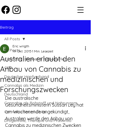
Beitrag
All Posts
Eric wrigth
All Posts
19. Okt. 2015
1 Min. Lesezeit
Australien erlaubt den
Cannabis - Risiken & Nebenwirku
Anbau von Cannabis zu
CBD
Deutscher Hanfverband
medizinischen und
Cannabis als Medizin
Forschungszwecken
Deutschland
Die australische 
Cannabis als Rohstoff und Nahrungsm
Gesundheitsministerin Sussan Ley hat 
am Wochenende angekündigt, 
Cannabis Social Clubs
Australien werde den Anbau von 
Drogenhilfe, Therapie und Präventio
Cannabis zu medizinischen Zwecken 