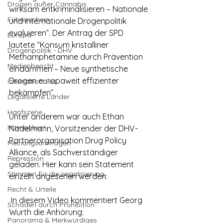
Drogen außer Cannabis
wirksam entkriminalisieren – Nationale 
Führerschein
und internationale Drogenpolitik 
evaluieren”. Der Antrag der SPD 
Europa
lautete “Konsum kristalliner 
Drogenpolitik - DHV
Methamphetamine durch Prävention 
Medienbericht
eindämmen – Neue synthetische 
Drogen europaweit effizienter 
Internationales
bekämpfen”.
Legalisierte Länder
Hanfszene
Unter anderem war auch Ethan 
Mitmachen!
Nadelmann, Vorsitzender der DHV-
Partnerorganisation Drug Policy 
Meinungsumfragen
Alliance, als Sachverständiger 
Repression
geladen. Hier kann sein Statement 
Stimmen für die Legalisierung
einzeln angesehen werden:
Recht & Urteile
 In diesem Video kommentiert Georg 
Schäden durch Prohibition
Wurth die Anhörung:
Panorama & Merkwürdiges