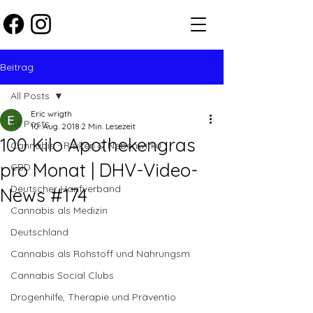
Beitrag
All Posts
Eric wrigth
All Posts
10. Aug. 2018
2 Min. Lesezeit
100 Kilo Apothekengras
Cannabis - Risiken & Nebenwirku
pro Monat | DHV-Video-
CBD
Deutscher Hanfverband
News #174
Cannabis als Medizin
Deutschland
Cannabis als Rohstoff und Nahrungsm
Cannabis Social Clubs
Drogenhilfe, Therapie und Präventio