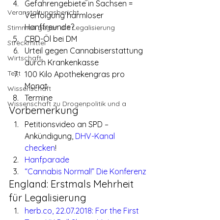
Gefahrengebiete in Sachsen = 
Veranstaltungsbericht
Verfolgung harmloser 
Hanffreunde?
Stimmen gegen die Legalisierung
CBD-Öl bei DM
Streckmittel
Urteil gegen Cannabiserstattung 
Wirtschaft
durch Krankenkasse
Test
100 Kilo Apothekengras pro 
Monat
Wissenschaft
Termine
Wissenschaft zu Drogenpolitik und a
Vorbemerkung
Petitionsvideo an SPD – 
Ankündigung, 
DHV-Kanal 
checken
!
Hanfparade
“Cannabis Normal!” Die Konferenz
England: Erstmals Mehrheit 
für Legalisierung
herb.co, 22.07.2018: For the First 