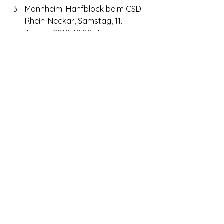
Mannheim: Hanfblock beim CSD 
Rhein-Neckar, Samstag, 11. 
August 2018, 18:00 Uhr, 
Mannheim: CSD Treffpunkt
Berlin: Öffentliches Treffen der 
DHV Ortsgruppe Berlin, Mittwoch, 
15. August 2018, 14:22 Uhr,
Erfurt: Treffen der DHV-
Ortsgruppe Erfurt, Mittwoch, 15. 
August 2018, 19:00 Uhr, Don 
Giovanni, Willy-Brandt-Platz 1, 
99084 Erfurt
Dresden: Treffen der DHV-
Ortsgruppe Dresden, 
Donnerstag, 16. August 2018, 
18:00 Uhr, Bar Paradox, 
Alaunstraße 51, 01099 Dresden
Berlin: Treffen des 