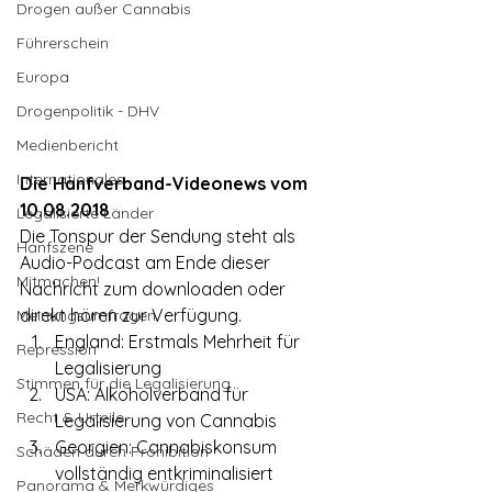
Drogen außer Cannabis
Führerschein
Europa
Drogenpolitik - DHV
Medienbericht
Internationales
Die Hanfverband-Videonews vom 
10.08.2018
Legalisierte Länder
Die Tonspur der Sendung steht als 
Hanfszene
Audio-Podcast am Ende dieser 
Mitmachen!
Nachricht zum downloaden oder 
direkt hören zur Verfügung.
Meinungsumfragen
England: Erstmals Mehrheit für 
Repression
Legalisierung
Stimmen für die Legalisierung
USA: Alkoholverband für 
Recht & Urteile
Legalisierung von Cannabis
Georgien: Cannabiskonsum 
Schäden durch Prohibition
vollständig entkriminalisiert
Panorama & Merkwürdiges