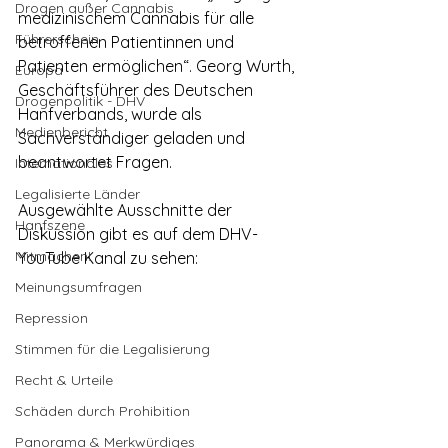
Drogen außer Cannabis
medizinischem Cannabis für alle 
Führerschein
betroffenen Patientinnen und 
Patienten ermöglichen“. Georg Wurth, 
Europa
Geschäftsführer des Deutschen 
Drogenpolitik - DHV
Hanfverbands, wurde als 
Medienbericht
Sachverständiger geladen und 
beantwortet Fragen.
Internationales
Legalisierte Länder
Ausgewählte Ausschnitte der 
Hanfszene
Diskussion gibt es auf dem DHV-
Mitmachen!
YouTube Kanal zu sehen:
Meinungsumfragen
Repression
Stimmen für die Legalisierung
Recht & Urteile
Schäden durch Prohibition
Panorama & Merkwürdiges