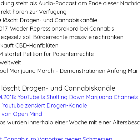
ndung steht als Audio-Podcast am Ende dieser Nachri
rekt hören zur Verfügung.
e löscht Drogen- und Cannabiskanäle
k 2017: Wieder Repressionsrekord bei Cannabis
zeigesetz soll Bürgerrechte massiv einschränken
erkauft CBD-Hanfblüten
startet Petition für Patientenrechte
weltweit
bal Marijuana March – Demonstrationen Anfang Mai
 löscht Drogen- und Cannabiskanäle
4.2018: YouTube Is Shutting Down Marijuana Channels
7: Youtube zensiert Drogen-Kanäle
l von Open Mind
eos wurden innerhalb einer Woche mit einer Altersbes
tet Cannabis im Vaporizer gegen Schmerzen