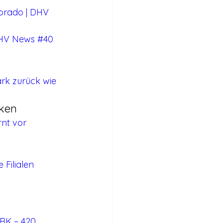
orado | DHV 
 DHV News #40
tark zurück wie 
nken
nt vor 
 Filialen
RK – 420 