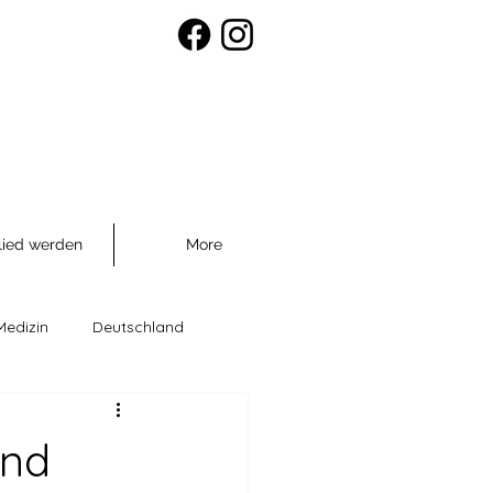
lied werden
More
Medizin
Deutschland
räventio
und