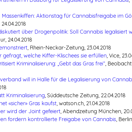
Massenkiffen: Aktionstag für Cannabisfreigabe im Gör
 24.04.2018
skutiert über Drogenpolitik: Soll Cannabis legalisiert
r, 24.04.2018
emonstriert
, Rhein-Neckar-Zeitung, 23.04.2018
 gefragt, welche Kiffer-Klischees sie erfüllen
, Vice, 23.
isiert Kriminalisierung: „Gebt das Gras frei“
, Beobacht
erband will in Halle für die Legalisierung von Canna
018
tt Kriminalisierung
, Süddeutsche Zeitung, 22.04.2018
et «sicher» Gras kaufst
, watson.ch, 21.04.2018
ier wird der Joint gefeiert
, Abendzeitung München, 20.
en fordern kontrollierte Freigabe von Cannabis
, Berli