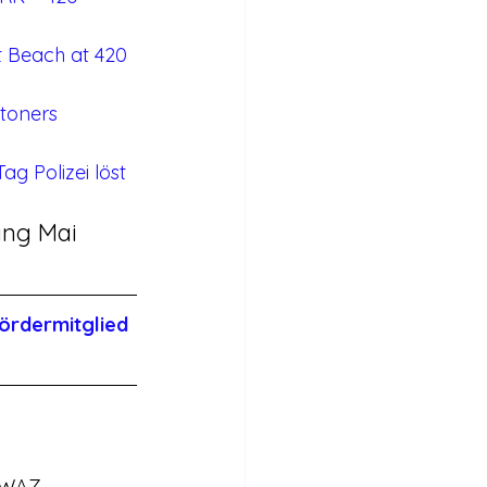
t Beach at 420 
toners 
g Polizei löst 
ang Mai
ördermitglied 
 WAZ, 