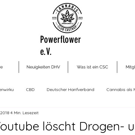
Powerflower
e.V.
re
Neuigkeiten DHV
Was ist ein CSC
Mitg
enwirku
CBD
Deutscher Hanfverband
Cannabis als 
 2018
4 Min. Lesezeit
ungsm
Cannabis Social Clubs
Drogenhilfe, Therapie und P
Youtube löscht Drogen- 