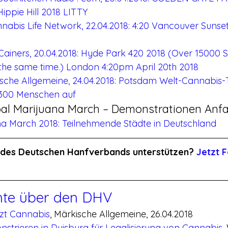
ppie Hill 2018 LITTY
nabis Life Network, 22.04.2018: 4:20 Vancouver Sunse
 Cainers, 20.04.2018: Hyde Park 420 2018 (Over 15000 S
the same time.) London 4:20pm April 20th 2018
che Allgemeine, 24.04.2018: Potsdam Welt-Cannabis-Ta
t 300 Menschen auf
al Marijuana March – Demonstrationen Anf
na March 2018: Teilnehmende Städte in Deutschland
it des Deutschen Hanfverbands unterstützen? 
Jetzt F
hte über den DHV
etzt Cannabis
, Märkische Allgemeine, 26.04.2018
nstrieren in Duisburg für Legalisierung von Cannabis
,