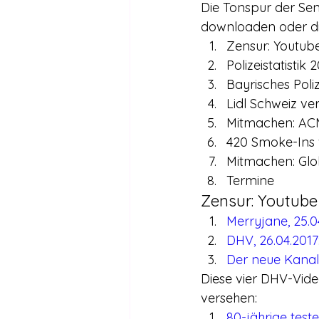
Die Tonspur der Se
downloaden oder di
Zensur: Youtub
Polizeistatisti
Bayrisches Poli
Lidl Schweiz v
Mitmachen: ACM 
420 Smoke-Ins 
Mitmachen: Glo
Termine
Zensur: Youtube
Merryjane, 25.0
DHV, 26.04.201
Der neue Kana
Diese vier DHV-Vid
versehen:
80-jährige tes