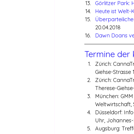
Görlitzer Park:
Heute ist Welt-K
Überparteiliche
20.04.2018
Dawn Doans ver
Termine der
Zürich: CannaTr
Giehse-Strasse 
Zürich: CannaTr
Therese-Giehse-
München: GMM Vo
Weltwirtschaft,
Düsseldorf: Inf
Uhr, Johannes-
Augsburg: Treff