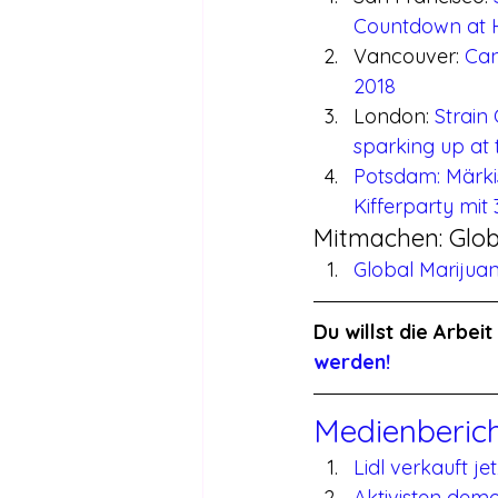
Countdown at Hi
Vancouver: 
Can
2018
London: 
Strain
sparking up at 
Potsdam: Märkis
Kifferparty mi
Mitmachen: Glob
Global Marijua
Du willst die Arbe
werden!
Medienberic
Lidl verkauft j
Aktivisten demo