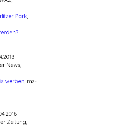
litzer Park
, 
 werden?
, 
04.2018
er News, 
bis werben
, mz-
04.2018
ner Zeitung, 