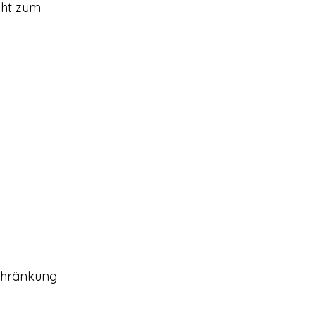
cht zum 
chränkung 