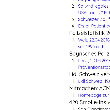
So wird legale
USA Tour 2015 
Schweizer Zoll
Erster Patient
Polizeistatistik
Welt, 22.04.2018
seit 1993 nicht
Bayrisches Poli
heise, 20.04.20
Präventionssta
Lidl Schweiz ve
Lidl Schweiz, 19
Mitmachen: ACM s
Homepage zur 
420 Smoke-Ins w
San Francisco: 