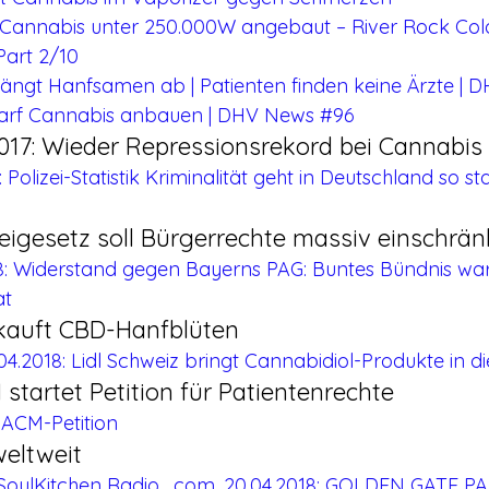
s Cannabis unter 250.000W angebaut – River Rock Col
Part 2/10
 fängt Hanfsamen ab | Patienten finden keine Ärzte |
 darf Cannabis anbauen | DHV News #96
 2017: Wieder Repressionsrekord bei Cannabis
: Polizei-Statistik Kriminalität geht in Deutschland so s
zeigesetz soll Bürgerrechte massiv einschrä
18: Widerstand gegen Bayerns PAG: Buntes Bündnis war
at
rkauft CBD-Hanfblüten
.04.2018: Lidl Schweiz bringt Cannabidiol-Produkte in die
tartet Petition für Patientenrechte
ACM-Petition
eltweit
SoulKitchen Radio . com, 20.04.2018: GOLDEN GATE PA