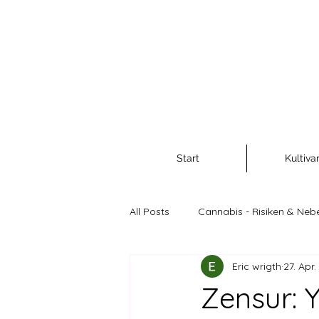
Start
Kultiva
All Posts
Cannabis - Risiken & Neb
Eric wrigth
27. Apr.
Cannabis als Rohstoff und Nahr
Zensur: 