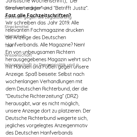
Juristische Wochenschrift), “Der 
Veranstaltungsbericht
Strafverteidiger” und “Betrifft Justiz”.
Fast alle Fachzeitschriften?
Stimmen gegen die Legalisierung
Wir schreiben das Jahr 2019. Alle 
Streckmittel
relevanten Fachmagazine drucken 
Wirtschaft
die Anzeige des Deutschen 
Hanfverbands. Alle Magazine? Nein! 
Test
Ein von unbeugsamen Richtern 
Wissenschaft
herausgegebenes Magazin wehrt sich 
Wissenschaft zu Drogenpolitik und a
mit Händen und Füßen gegen unsere 
Anzeige. Spaß beiseite: Selbst nach 
wochenlangen Verhandlungen mit 
dem Deutschen Richterbund, der die 
“Deutsche Richterzeitung” (DRZ) 
herausgibt, war es nicht möglich, 
unsere Anzeige dort zu platzieren. Der 
Deutsche Richterbund weigerte sich, 
jegliches vorgelegtes Anzeigenmotiv 
des Deutschen Hanfverbands 