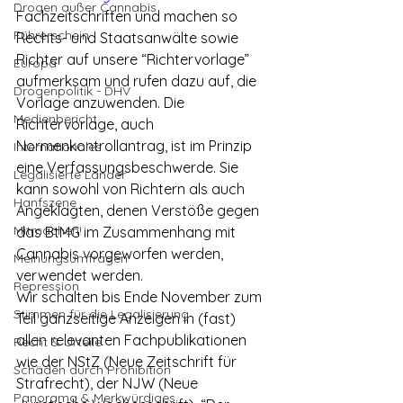
Drogen außer Cannabis
Fachzeitschriften und machen so 
Führerschein
Rechts- und Staatsanwälte sowie 
Richter auf unsere “Richtervorlage” 
Europa
aufmerksam und rufen dazu auf, die 
Drogenpolitik - DHV
Vorlage anzuwenden. Die 
Medienbericht
Richtervorlage, auch 
Normenkontrollantrag, ist im Prinzip 
Internationales
eine Verfassungsbeschwerde. Sie 
Legalisierte Länder
kann sowohl von Richtern als auch 
Hanfszene
Angeklagten, denen Verstöße gegen 
Mitmachen!
das BtMG im Zusammenhang mit 
Cannabis vorgeworfen werden, 
Meinungsumfragen
verwendet werden. 
Repression
Wir schalten bis Ende November zum 
Stimmen für die Legalisierung
Teil ganzseitige Anzeigen in (fast) 
allen relevanten Fachpublikationen 
Recht & Urteile
wie der NStZ (Neue Zeitschrift für 
Schäden durch Prohibition
Strafrecht), der NJW (Neue 
Panorama & Merkwürdiges