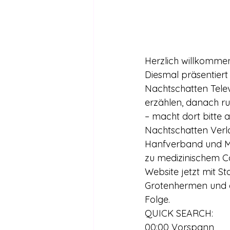
Herzlich willkommen
Diesmal präsentier
Nachtschatten Telev
erzählen, danach ru
– macht dort bitte 
Nachtschatten Verl
Hanfverband und Mar
zu medizinischem Ca
Website jetzt mit St
Grotenhermen und an
Folge.
QUICK SEARCH:
00:00 Vorspann