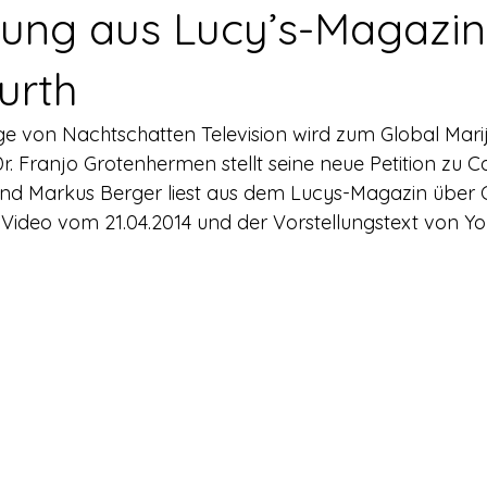
rerschein
Europa
Drogenpolitik - DHV
Medienbericht
sung aus Lucy’s-Magazin
urth
ne
Mitmachen!
Meinungsumfragen
Repression
lge von Nachtschatten Television wird zum Global Mar
Dr. Franjo Grotenhermen stellt seine neue Petition zu C
h Prohibition
Panorama & Merkwürdiges
Veranstaltungs
 und Markus Berger liest aus dem Lucys-Magazin über
s Video vom 21.04.2014 und der Vorstellungstext von Y
Streckmittel
Wirtschaft
Test
Wissenschaft
d a