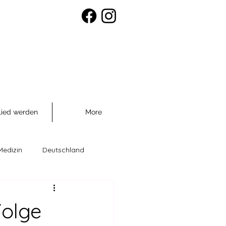
lied werden
More
Medizin
Deutschland
räventio
Folge