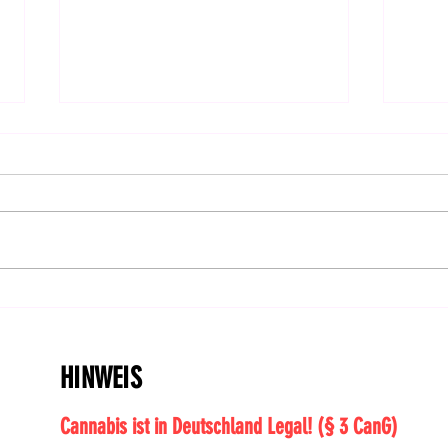
Feiertag: CanG im Bundesrat
Hanf
bestätigt! | DHV-Video-News
Ents
#414
HINWEIS
Cannabis ist in Deutschland Legal! (§ 3 CanG)