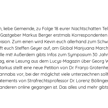
, liebe Gemeinde, zu Folge 18 eurer Nachtschatten Tele
t Gastgeber Markus Berger erstmals Korrespondenten 
ision. Zum einen wird Kevin euch allerhand zum Schwit
ft euch Steffen Geyer auf, am Global Marijuana Marc
alle mit! Außerdem gibts Infos zum Symposium 30 Jahr
ag, eine Lesung aus dem Lucys-Magazin über Georg 
kus stellt eine neue Petition von Dr. Franjo Groten
nnabis vor, bei der möglichst viele unterzeichnen soll
atements von Strafrechtsprofessor Dr. Lorenz Böllinger
deren online gegangen ist. Das alles und mehr gibts 