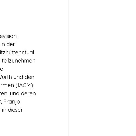
vision. 
in der 
zhüttenritual 
h teilzunehmen 
e 
Wurth und den 
hermen (IACM) 
ten, und deren 
, Franjo 
in dieser 