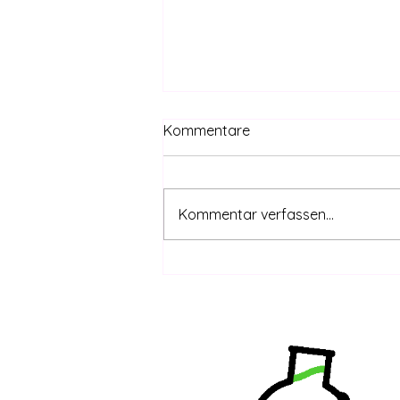
Kommentare
Kommentar verfassen...
CanG safe – THC-Grenzwert
coming | DHV-Video-News
#415