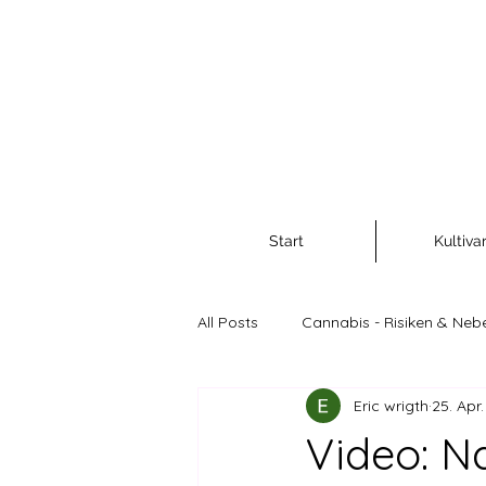
Start
Kultiva
All Posts
Cannabis - Risiken & Neb
Eric wrigth
25. Apr
Cannabis als Rohstoff und Nahr
Video: N