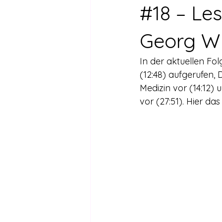
Drogen außer Cannabis
Füh
#18 – Le
Georg W
Legalisierte Länder
Hanfsze
In der aktuellen Fo
(12:48) aufgerufen, 
Recht & Urteile
Schäden durc
Medizin vor (14:12)
vor (27:51). Hier da
Stimmen gegen die Legalisierung
Wissenschaft zu Drogenpolitik un