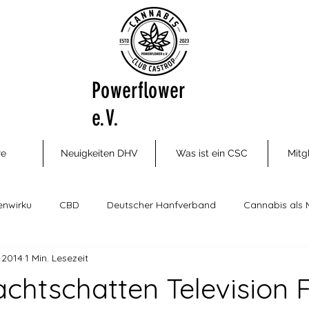
Powerflower
e.V.
re
Neuigkeiten DHV
Was ist ein CSC
Mitg
enwirku
CBD
Deutscher Hanfverband
Cannabis als 
. 2014
1 Min. Lesezeit
ungsm
Cannabis Social Clubs
Drogenhilfe, Therapie und P
achtschatten Television 